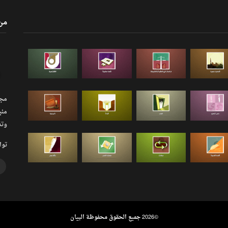
من
مجلة
منب
وتذ
توا
©
2026 جميع الحقوق محفوظة البيان