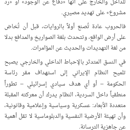
للداخل والخارج على أنها
دفاع عن الوجود
أو
رد
«
»
«
مشروع
على تهديد مصيري.
»
فالحروب عادة تُصنع أولاً بالروايات، قبل أن تُخاض
على أرض الواقع، وتتحدث بلغة الصواريخ والمدافع بدلا
من لغة التهديدات والحديث عن المؤامرات.
في النسق المتدثر بالإحباط الداخلي والخارجي يصبح
تلميح النظام الإيراني إلى استهداف مقر رئاسة
الحكومة
أو أي هدف سيادي إسرائيلي
تطوراً
–
–
منطقياً داخل السردية، النظام يدرك أن معركته المقبلة
متعددة الأبعاد: عسكرية وسياسية وإعلامية وقانونية،
وأن تهيئة الأرضية النفسية والدبلوماسية لا تقل أهمية
عن جاهزية الترسانة.