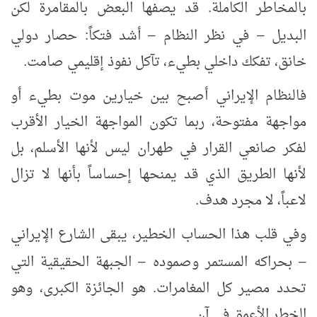
بالمخاطر الكاملة. قد يصفها البعض بالمقامرة لكن
البديل
في نظر النظام
أشد فتكاً: حصار دولي
–
–
خانق، تفكك داخلي بطيء، تآكل نفوذ إقليمي صامت.
فالنظام الإيراني أصبح بين خيارين موت بطيء أو
مواجهة مفتوحة، ربما تكون المواجهة الخيار الأقرب
لفكر صانعي القرار في طهران ليس لأنها الأسلم، بل
لأنها الطريق الذي قد يمنحها إحساساً بأنها لا تزال
لاعباً، لا مجرد هدف.
وفي قلب هذا الحساب الخطير، يبقى الشارع الإيراني
بحراكه المستمر وصموده
الجبهة الحقيقية التي
–
–
تحدد مصير كل المغامرات. هو الجائزة الكبرى، وهو
الخطر الأعمق في آن.