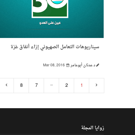
سيناريوهات التعامل الصهيوني إزاء أنفاق غزة
د عدنان أبوعامر
Mar 08, 2016
..
8
7
2
1
زوايا المجلة