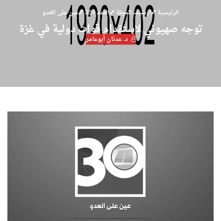
الرئيسية
ارشيف المجلة
العدد 359
عين على العدو
توجه صهيوني لاستقدام قوات دولية في غزة
د. عدنان أبوعامر