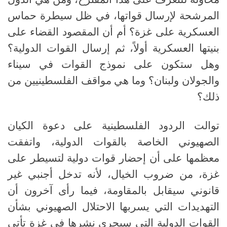
المرشحة لإرسال قواتها، في ظل سيطرة حماس
العسكرية على غزة؟ أم أن المقصود القضاء على
بنيتها العسكرية أولاً، ثم إرسال القوات الدولية؟
وهل ستكون على نموذج القوات في سيناء
والجولان ولبنان؟ وما هي مواقف الفلسطينيين من
ذلك؟
توالت الردود الفلسطينية على دعوة الكيان
الصهيوني الخاصة بالقوات الدولية، واتفقت
معظمها على أن إحضار قوات دولية لتسيطر على
غزة، من ضروب الخيال، لأنه تدخل أجنبي غير
قانوني سيقابل بالمقاومة، فيما رأى آخرون أن
التهديدات التي يسربها الاحتلال الصهيوني بشأن
القوات الدولية التي سيجري نشرها في غزة تأتي