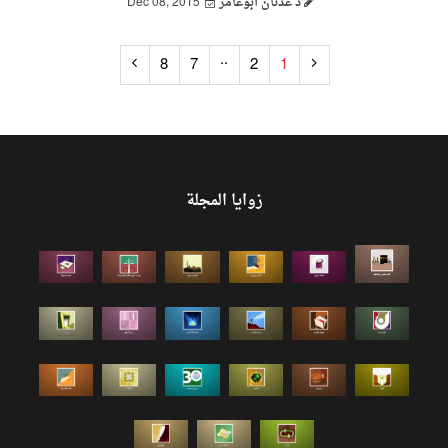
د عدنان أبوعامر
Dec 08, 2015
..
8
7
2
1
زوايا المجلة