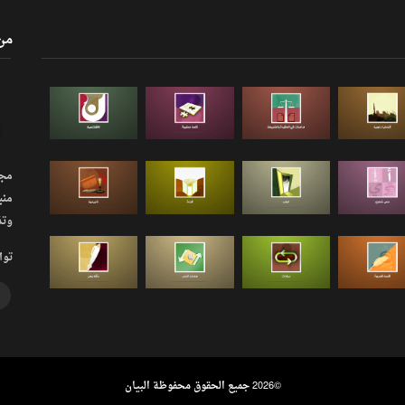
من
مجلة
منب
وتذ
توا
©
2026 جميع الحقوق محفوظة البيان