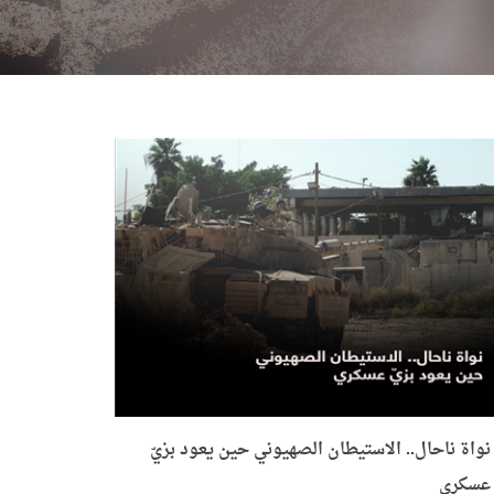
نواة ناحال.. الاستيطان الصهيوني حين يعود بزيّ
عسكري