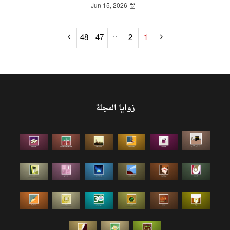
Jun 15, 2026
..
48
47
2
1
زوايا المجلة