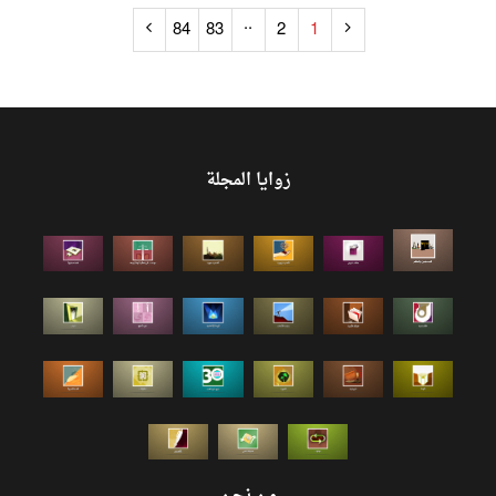
..
84
83
2
1
زوايا المجلة