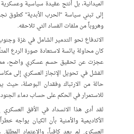
الميدانية، بل أنتج عقيدة سياسية وعسكرية دف
إلى تبني سياسة "الحرب الأبدية" كطوق نجا
وهروباً من ملفات الفساد التي تلاحقه.
الاندفاع نحو التدمير الشامل في غزة وجنوب 
كان محاولة يائسة لاستعادة صورة الردع المتآكل
عجزت عن تحقيق حسم عسكري واضح، مما عمّ
الفشل في تحويل الإنجاز العسكري إلى مكا
حالة من الارتباك وفقدان البوصلة، حيث 
للاستمرار في الحكم على حساب دماء الجنود.
لقد أدى هذا الانسداد في الأفق العسكري 
الأكاديمية والأمنية بأن الكيان يواجه خطرا
العسكري لم يعد كافياً، والاعتماد المطل