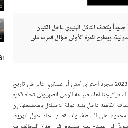
جديداً يكشف التآكل البنيوي داخل الكيان
لدولية، ويطرح للمرة الأولى سؤال قدرته على
ال
لم يكن طوفان الأقصى في السابع من أكتوبر 2023 مجرد اختراق أمني أو عسكري عابر في تاريخ
ا استراتيجيًا أعاد صياغة الوعي الصهيوني تجاه فكرة
قضات الكامنة داخل بنية دولة الاحتلال ومجتمعها. إن
ع محموم على السلطة، واستقطاب حاد حول الهوية،
صولاً إلى تصدع غير مسبوق في جدار التحالف مع