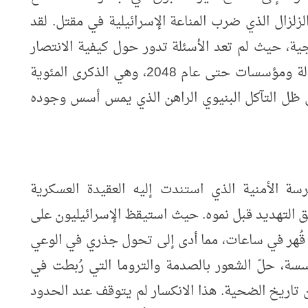
لزال الذي ضرب المناعة الإسرائيلية في مقتل. لقد
ية، حيث لم تعد الأسئلة تدور حول كيفية الانتصار
في الحرب، بل حول القدرة على الصمود كدولة ومؤسسات حتى عام 2048، وهي الذكرى المئوية
ي ظل التآكل البنيوي الراهن الذي يمس أسس وجوده
سة الأمنية الذي استندت إليه العقيدة العسكرية
 التهديد قبل نموه. حيث استيقظ الإسرائيليون على
 قُهر في ساعات، مما أدى إلى تحول جذري في الوعي
ؤسسة، حلّ الشعور بالصدمة والتروما التي رُبطت في
تاريخ الضحية. هذا الانكسار لم يتوقف عند الحدود