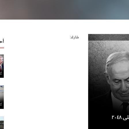
شارك:
أح