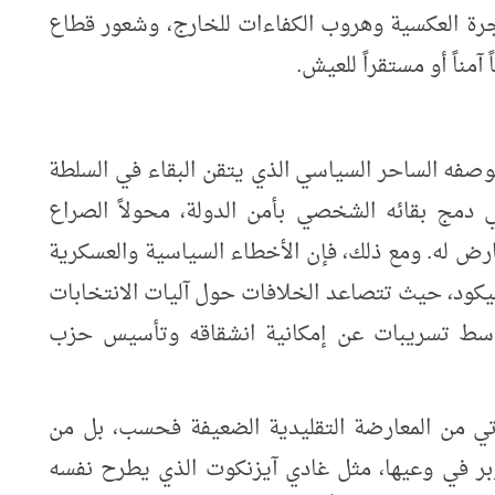
هجرة العكسية وهروب الكفاءات للخارج، وشعور قطاع
آمناً أو مستقراً للعيش.
وصفه الساحر السياسي الذي يتقن البقاء في السلطة
ي دمج بقائه الشخصي بأمن الدولة، محولاً الصراع
رض له. ومع ذلك، فإن الأخطاء السياسية والعسكرية
ود، حيث تتصاعد الخلافات حول آليات الانتخابات
 وسط تسريبات عن إمكانية انشقاقه وتأسيس حزب
أتي من المعارضة التقليدية الضعيفة فحسب، بل من
صيات عسكرية تحمل إرث 7 أكتوبر في وعيها، مثل غادي آيزنكوت الذي يطرح نفسه