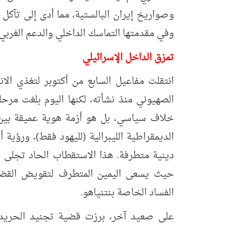
وصواريخ إيران البالستية، مما أدى إلى تآكل ا
وفي مقدمتها التماسك الداخلي والدعم الغربي 
تمزق الداخل الإسرائيلي
انتقلت مفاعيل السابع من أكتوبر لتغذي الان
الصهيوني منذ نشأته، لكنها اليوم بلغت مرحل
خلاف سياسي، بل هو أزمة هوية عميقة بين 
الديمقراطية الليبرالية (لليهود فقط)، ورؤية
دينية متطرفة. هذا الاستقطاب الحاد تجلى
حيث يسعى اليمين المتطرف لتقويض القضا
الفساد الخاصة بنتنياهو.
على صعيد آخر، برزت قضية تجنيد الحريدي