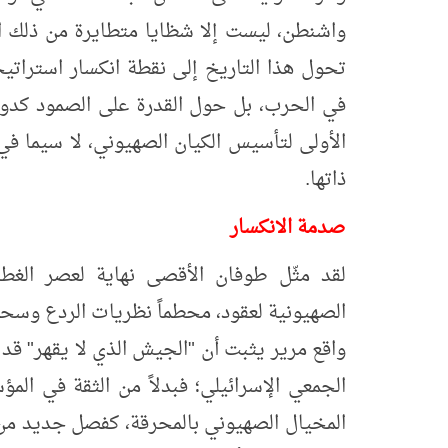
واشنطن، ليست إلا شظايا متطايرة من ذلك الز
تحول هذا التاريخ إلى نقطة انكسار استراتيج
الأولى لتأسيس الكيان الصهيوني، لا سيما ف
ذاتها.
صدمة الانكسار
لقد مثّل
طوفان الأقصى
نهاية لعصر الغطر
الصهيونية لعقود، محطماً نظريات الردع وسحق
واقع مرير يثبت أن "الجيش الذي لا يقهر" قد
الجمعي الإسرائيلي؛ فبدلاً من الثقة في الم
المخيال الصهيوني بالمحرقة، كفصل جديد من 