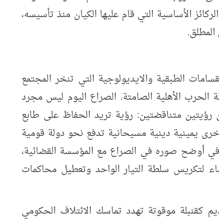
لركائز الأساسية التي قام عليها الكيان منذ تأسيسه،
المطلق.
قسامات الطبقية والايديولوجية التي تنخر المجتمع
ة الحرب الأهلية الصامتة. الصراع اليوم ليس مجرد
رؤيتين متناقضتين: رؤية تريد الحفاظ على طابع
 أخرى يمينية دينية مسيحانية تدفع نحو دولة قومية
 في أوضح صوره في الصراع مع المؤسسة القضائية،
ء لتكريس سلطة التيار الواحد وتعطيل محاكمات
م كقنبلة موقوتة تهدد تماسك الائتلاف الحكومي