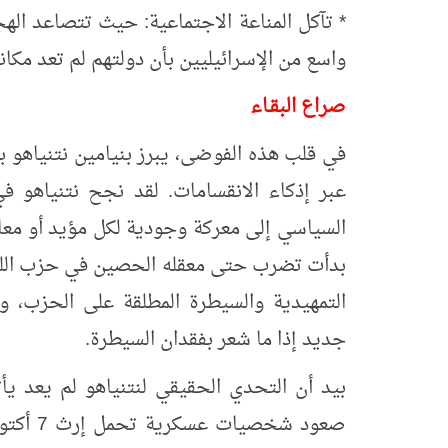
* تآكل المناعة الاجتماعية: حيث تتصاعد ال
واسع من الإسرائيليين بأن دولتهم لم تعد مكاناً 
صراع البقـاء
في قلب هذه الفوضى، يبرز بنيامين نتنياهو ب
عبر إذكاء الانقسامات. لقد نجح نتنياهو ف
السياسي إلى معركة وجودية لكل مؤيد أو معا
بدأت تضرب حتى معقله الحصين في حزب الليك
التمهيدية والسيطرة المطلقة على الحزب،
جديد إذا ما شعر بفقدان السيطرة.
بيد أن التحدي الحقيقي لنتنياهو لم يعد ي
صعود شخ