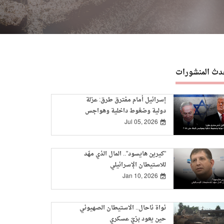
دث المنشورات
إسرائيل أمام مفترق طرق: عزلة
دولية وضغوط داخلية وهواجس
البقاء حتى 2048
Jul 05, 2026
"كيرين هايسود".. المال الذي مهّد
للاستيطان الإسرائيلي
Jan 10, 2026
نواة ناحال.. الاستيطان الصهيوني
حين يعود بزيّ عسكري