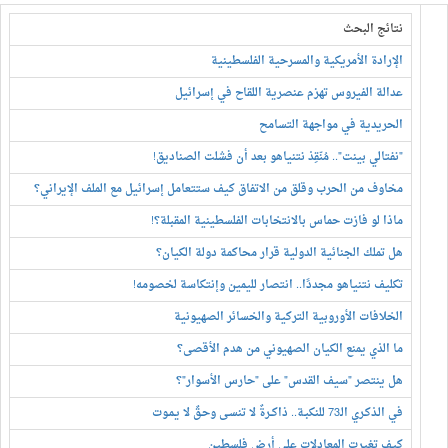
نتائج البحث
الإرادة الأمريكية والمسرحية الفلسطينية
عدالة الفيروس تهزم عنصرية اللقاح في إسرائيل
الحريدية في مواجهة التسامح
"نفتالي بينت".. مُنّقِذ نتنياهو بعد أن فشلت الصناديق!
مخاوف من الحرب وقلق من الاتفاق كيف ستتعامل إسرائيل مع الملف الإيراني؟
ماذا لو فازت حماس بالانتخابات الفلسطينية المقبلة؟!
هل تملك الجنائية الدولية قرار محاكمة دولة الكيان؟
تكليف نتنياهو مجددًا.. انتصار لليمين وإنتكاسة لخصومه!
الخلافات الأوروبية التركية والخسائر الصهيونية
ما الذي يمنع الكيان الصهيوني من هدم الأقصى؟
هل ينتصر "سيف القدس" على "حارس الأسوار"؟
في الـذكـري الـ73 للنكبـة.. ذاكــرةٌ لا تنسـى وحـقٌ لا يـمـوت
كيف تغيرت المعادلات على أرض فلسطين