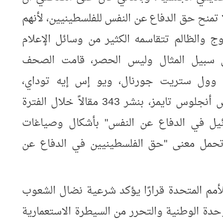
 تمنح حق الدفاع عن النفس للفلسطينيين، لأنهم
دوج والظالم تتقاسمه الكثير من وسائل الإعلام
على سبيل المثال وليس الحصر، قامت الصحف
هى وول ستريت جورنال، ويو إس إيه توداي،
ونيويورك تايمز، وواشنطن بوست، ولوس أنجلوس تايمز، بنشر 343 مقالاً خلال الفترة
ئيل في الدفاع عن النفس" بأشكال وصياغات
تحمل معنى "حق الفلسطينيين في الدفاع عن
لعامة للأمم المتحدة قرارًا يؤكد شرعية نضال الشعوب
حدة الوطنية والتحرر من السيطرة الاستعمارية