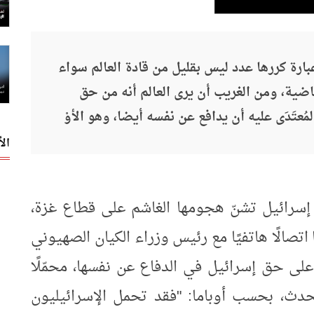
بارة كررها عدد ليس بقليل من قادة العالم سواء
لماضية، ومن الغريب أن يرى العالم أنه من حق
ُعتَدَى عليه أن يدافع عن نفسه أيضا، وهو الأوْ
ال
 2012؛ وبينما كانت إسرائيل تشنّ هجومها الغاشم على قطاع غزة،
اتصالًا هاتفيًا مع رئيس وزراء الكيان الصهيوني
 على حق إسرائيل في الدفاع عن نفسها، محمّلًا
حدث، بحسب أوباما: "فقد تحمل الإسرائيليون