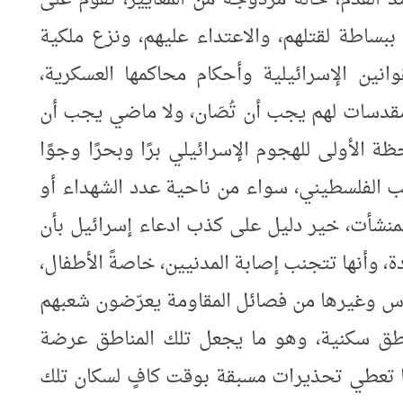
ساطة لقتلهم، والاعتداء عليهم، ونزع ملكية
وانين الإسرائيلية وأحكام محاكمها العسكرية،
قدسات لهم يجب أن تُصَان، ولا ماضي يجب أن
ظة الأولى للهجوم الإسرائيلي برًا وبحرًا وجوًا
ب الفلسطيني، سواء من ناحية عدد الشهداء أو
المنشأت، خير دليل على كذب ادعاء إسرائيل بأن
 وأنها تتجنب إصابة المدنيين، خاصةً الأطفال،
ماس وغيرها من فصائل المقاومة يعرّضون شعبهم
اطق سكنية، وهو ما يجعل تلك المناطق عرضة
ها تعطي تحذيرات مسبقة بوقت كافٍ لسكان تلك