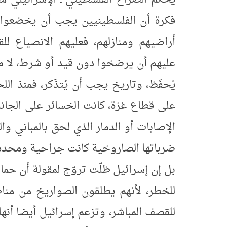
فكرة أن الفلسطينيين يجب أن يخضعوا بب
أراضيهم ومنازلهم، فعليهم الانصياع للق
عليهم أن يرضخوا دون قيد أو شرط، لا م
يُحفَظ، وتاريخ يجب أن يُتذَكر، فمنذ اللح
على قطاع غزة، كانت الخسائر على الجان
الإصابات أو الدمار الذي لحق بالمباني و
ضرباتها الصاروخية كانت جراحية ومحددة،
بل إن إسرائيل ظلّت تروّج لمقولة أن ح
للخطر، لأنهم يطلقون الصواريخ من من
للقصف المباشر، وتزعم إسرائيل أيضا أن