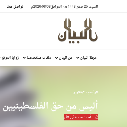
السبت 25 صفر 1448 هـ
-
الموافق2026/08/08م
تواصل معنا
مجلة البيان
عن البيان
ملفات متخصصة
زوايا الموقع
الرئيسية
تقارير
أليس من حق الفلسطينيين أ
. أحمد مصطفى الغر