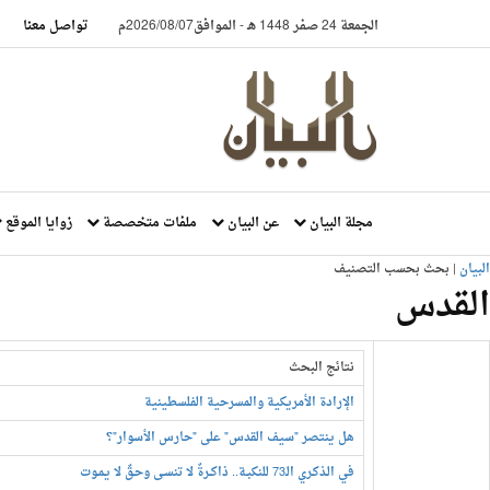
الجمعة 24 صفر 1448 هـ
-
الموافق2026/08/07م
تواصل معنا
مجلة البيان
عن البيان
ملفات متخصصة
زوايا الموقع
البيان
| بحث بحسب التصنيف
القدس
نتائج البحث
الإرادة الأمريكية والمسرحية الفلسطينية
هل ينتصر "سيف القدس" على "حارس الأسوار"؟
في الـذكـري الـ73 للنكبـة.. ذاكــرةٌ لا تنسـى وحـقٌ لا يـمـوت