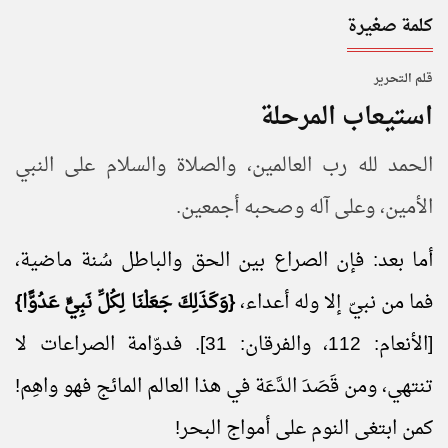
كلمة صغيرة
قـلـم الـتحـرير
استيعاب المرحلة
الحمد لله رب العالمين، والصلاة والسلام على النبي
الأمين، وعلى آله وصحبه أجمعين.
أما بعد: فإن الصراع بين الحق والباطل سُنة ماضية،
فما من نبيّ إلا وله أعداء،
{وَكَذَلِكَ جَعَلْنَا لِكُلِّ نَبِيٍّ عَدُوًّا}
[الأنعام: 112، والفرقان: 31]. فدوّامة الصراعات لا
تنتهي، ومن قَصَدَ الدَّعَة في هذا العالم المائج فهو واهِم!
كمن ابتغى النوم على أمواج البحر!