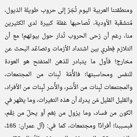
ومنطقتنا العربية اليوم تُجَرّ إلى حروب طويلة الذيول،
مُتشعِّبة الأودية، تُصاحبها غفلة كبيرة لدى الكثيرين
منا، رغم أن رَحى الحروب تُدار حول بيوتهم! مع أن
التلازم فِطري بين اشتداد الأزمات وتصاعُد البحث عن
مخارج! فأول ما يتبادر للذهن المتفتح هو العودة
للنفس ومحاسبتها؛ فالأُمّة لَبِنات من المجتمعات،
والمجتمعات لَبِنات من الأُسَر، والأُسَر لَبِنات من الأفراد،
والقليل القليل مَن يدرك أن هذه التغيرات، وما يظهر في
الكون من فساد، وما يزول من نِعَم أو يحلّ من نِقَم،
فبسببنا؛ أفرادًا ومجتمعات، كما في: (آل عمران: 165،