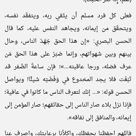
فعلى كل فرد مسلم أن يتّقي ربه، ويتفقّد نفسه،
ويتحقّق من إيمانه، ويجاهد النفس عليه، كما قال
الحسن البصري: «إن هذا الحق جَهَدَ الناس، وحال
بينهم وبين شهواتهم، وإنما صَبَرَ على هذا الحق مَن
عرف فضله، ورجا عاقبته...»؛ فإن ساعةَ الصِّفر قد
تَبْغَت فلا يجد المخدوع في وَفْضَتِه شيئًا! ويواصل
الحسن قوله: «... إنك لتعرف الناس ما كانوا في عافية؛
فإذا
نزل
بلاء صار الناس إلى حقائقهم؛ صار المؤمن إلى
إيمانه، والمنافق إلى نفاقه».
فاللهم احفظنا بحفظك، واكلأنا برعايتك، واصرف عنا