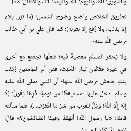
والشورى: 30، والروم: 41، والرعد: 11، والأنفال: 53).
فطريق الخلاص واضح وضوح الشمس؛ (ما نزل بلاء
إلا بذنب، ولا رُفع إلا بتوبة)؛ كما قال علي بن أبي طالب
-رضي الله عنه-.
ولا يَحقر المسلم معصيةً فيه؛ فلعلّها تجتمع مع أخرى
في غيره فتُكَوِّن تيار الخَبَث، فعن أم المؤمنين زَيْنَب
بنتِ جحش -رضي الله عنها- أن النبي صلى الله عليه
وسلم دخل عليها -مستيقظًا من نومةٍ- فَزِعًا يَقُولُ: (لَا
إِلَهَ إِلَّا اللَّهُ! وَيْلٌ للعرب من شرّ ما اقْتَرَبَ...)، فلما سألته
قائلة: «يا رسول الله!
أَنَهْلِكُ
وَفِينَا الصَّالِحُونَ؟» قَالَ:
(نَعَمْ، إِذَا كَثُرَ
الخبث).