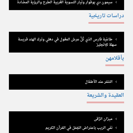
سيمون دي بوفوار وتيار النسوية الغربية الطرح والرؤية المضادة
دراسات تاريخية
طاغية فارس الذي ثَلَّ عرش المغول في دهلي وترك الهند فريسة
سهلة للإنجليز
بأقلامهن
التنمّر عند الأطفال
العقيدة والشريعة
ميزان الرُّقى
نفي الريب باعتراض الجُمَل في القرآن الكريم