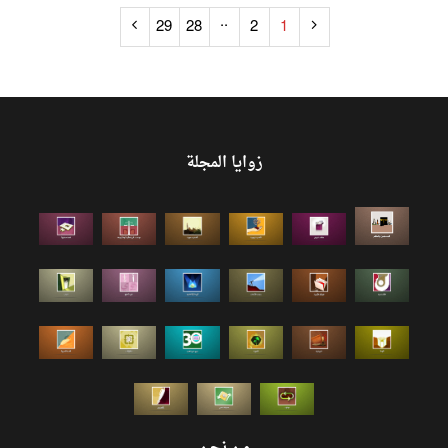
..
29
28
2
1
زوايا المجلة