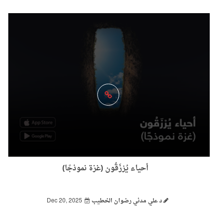
أحياء يُرْزَقُون (غزة نموذجًا)
د علي مدني رضوان الخطيب
Dec 20, 2025