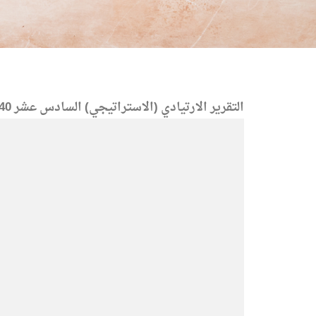
التقرير الارتيادي (الاستراتيجي) السادس عشر 1440 بعنوان: الأمة وتحديات الهوية