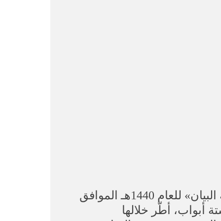
صدر العدد السادس عشر من التقرير الإستراتيجي السنوي الذي تصدره «مجلة البيان» للعام 1440هـ الموافق
ة أبواب، أطّر خلالها