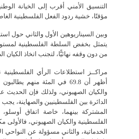
التنسيق الأمني أقرب إلى الخيانة الوط
مؤقتًا، خشية ردود الفعل الفلسطينية الغاض
وبين السيناريوهين الأول والثاني حول استم
يتمثل بخفض السلطة الفلسطينية لمستوى ا
من دون وقفه نهائيًّا، لتجنب اتخاذ الكيان 
مراكــز استطلاعات الرأي الفلسطينية ن
أظهر أن
69.8
في المئة منهم يطالبون 
والكيان الصهيوني، ولذلك فإن الحديث ع
الدائرة بين الفلسطينيين والصهاينة، يجب أن
المشتركة بينهما، خاصة اتفاق أوسلو،
الفلسطينية والكيان الصهيوني، فالأولى مك
الخدماتية، والثاني مسؤولة عن النواحي ا