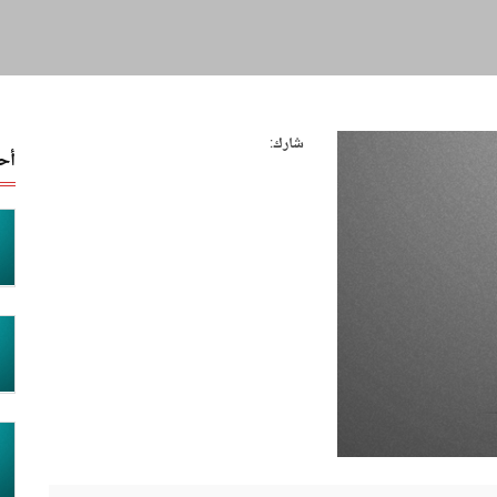
شارك:
أح