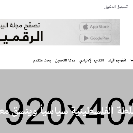
تسجيل الدخول
انفوجرافيك
التقرير الإرتيادي
مركز التحميل
بحث متقدم
طة الفلسطينية سياسياً وينسق معها 