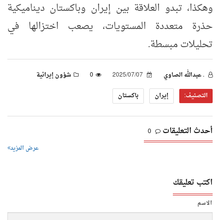
وهكذا، تبدو العلاقة بين إيران وباكستان ديناميكية
حذرة متعددة المستويات، يصعب اختزالها في
تحليلات مبسطة.
. عبدالله الصاوي
2025/07/07
0
شؤون إيرانية
التصنيف:
إيران
باكستان
أحدث التعليقات
0
عرض المزيد
اكتب تعليقك
الاسم