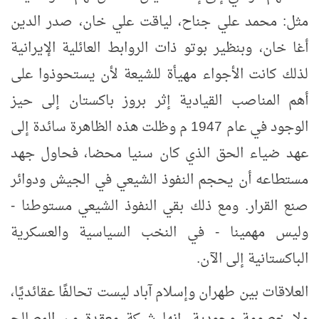
مثل: محمد علي جناح، لياقت علي خان، صدر الدين
أغا خان، وبنظير بوتو ذات الروابط العائلية الإيرانية
لذلك كانت الأجواء مهيأة للشيعة لأن يستحوذوا على
أهم المناصب القيادية إثر بروز باكستان إلى حيز
الوجود في عام 1947 م وظلت هذه الظاهرة سائدة إلى
عهد ضياء الحق الذي كان سنيا محضا، فحاول جهد
مستطاعه أن يحجم النفوذ الشيعي في الجيش ودوائر
صنع القرار. ومع ذلك بقي النفوذ الشيعي مستوطنا -
وليس مهمينا - في النخب السياسية والعسكرية
الباكستانية إلى الآن.
العلاقات بين طهران وإسلام آباد ليست تحالفًا عقائديًا،