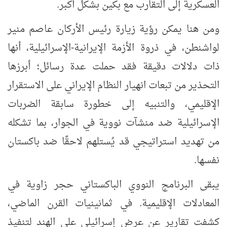
العسكرية إلى التقارب مع بكين بشكل أكبر.
ومن هنا يمكن رؤية زيارة رئيس الأركان عاصم منير
لواشنطن، في ذروة الأزمة الإيرانية-الإسرائيلية، أنها
ذات دلالات دقيقة فقد حملت عدة رسائل؛ أبرزها
التحذير من تبعات انهيار النظام الإيراني على الاستقرار
الإقليمي، والتنبيه إلى خطورة سابقة الضربات
الإسرائيلية ضد منشآت نووية في الجوار، بما تشكله
من تهديد استراتيجي قد يُستلهم لاحقًا ضد باكستان
نفسها.
يبقى البرنامج النووي الباكستاني حجر زاوية في
المعادلات الإقليمية. في ثمانينيات القرن الماضي،
كشفت تقارير عن عرض إسرائيلي على الهند لتنفيذ