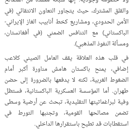
ولا خصومة وجودية. إنها شبكة معقدة من المصالح
والقلق المشترك، حيث يتجاور التعاون الانتقائي (في
الأمن الحدودي، ومشاريع كخط أنابيب الغاز الإيراني-
الباكستاني) مع التنافس الضمني (في أفغانستان،
ومسألة النفوذ المذهبي).
في قلب هذه العلاقة يقف العامل الصيني كلاعب
إضافي، يمنح باكستان هامش مناورة أكبر أمام
الضغوط الغربية، لكنه لا يدفعها بالضرورة إلى حضن
طهران. أما المؤسسة العسكرية الباكستانية، فستظل
وفية لبراغماتيتها التقليدية، تبحث عن أرضية وسطى
تضمن مصالحها القومية، وتجنبها التورط في
استقطابات قد تطيح باستقرارها الداخلي.