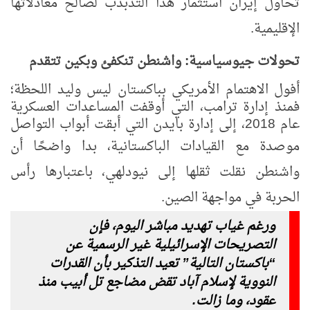
تحاول إيران استثمار هذا التذبذب لصالح معادلاتها
الإقليمية.
تحولات جيوسياسية: واشنطن تنكفئ وبكين تتقدم
أفول الاهتمام الأمريكي بباكستان ليس وليد اللحظة؛
فمنذ إدارة ترامب، التي أوقفت المساعدات العسكرية
عام 2018، إلى إدارة بايدن التي أبقت أبواب التواصل
موصدة مع القيادات الباكستانية، بدا
واضحًا أن
واشنطن نقلت ثقلها إلى نيودلهي، باعتبارها رأس
الحربة في مواجهة الصين.
ورغم غياب تهديد مباشر اليوم، فإن
التصريحات الإسرائيلية غير الرسمية عن
“باكستان التالية” تعيد التذكير بأن القدرات
النووية لإسلام آباد تقض مضاجع تل أبيب منذ
عقود، وما زالت.