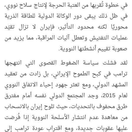
في خطوة تُقربها من العتبة الحرجة لإنتاج سلاح نووي،
في ظل ذلك يبقى دور الوكالة الدولية للطاقة الذرية
محوريًا لكنه محدود التأثير، فإيران لا تزال تقيّد
عمليات التفتيش وتعطل آليات المراقبة، مما يزيد من
صعوبة تقييم أنشطتها النووية.
لقد فشلت سياسة الضغوط القصوى التي انتهجها
ترامب في كبح الطموح الإيراني، بل زادت من تعقيد
المشهد الدولي، ومع تعثر جهود إحياء الاتفاق النووي
لعام 2015، وجد المجتمع الدولي نفسه أمام مفترق
طرق محفوف بالتحديات، حيث تلوح إيران بالانسحاب
من معاهدة عدم انتشار الأسلحة النووية إذا فُرضت
عليها عقوبات جديدة،
ومع اقتراب عودة ترامب إلى