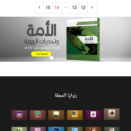
..
15
14
13
12
زوايا المجلة