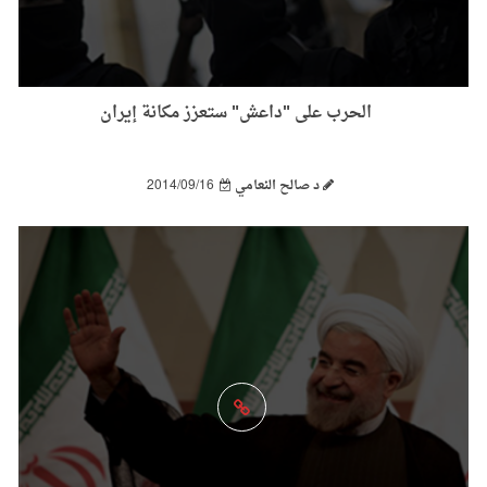
الحرب على "داعش" ستعزز مكانة إيران
د صالح النعامي
2014/09/16