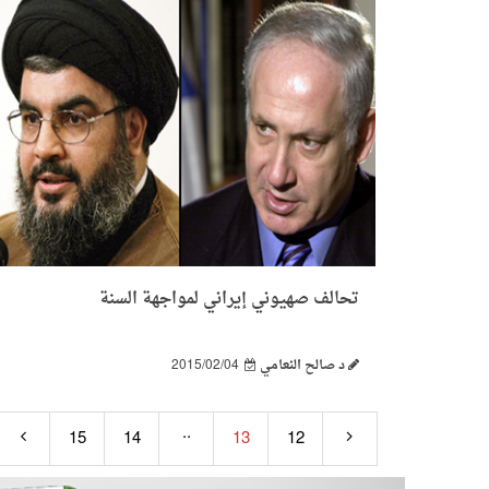
تحالف صهيوني إيراني لمواجهة السنة
د صالح النعامي
2015/02/04
..
15
14
13
12