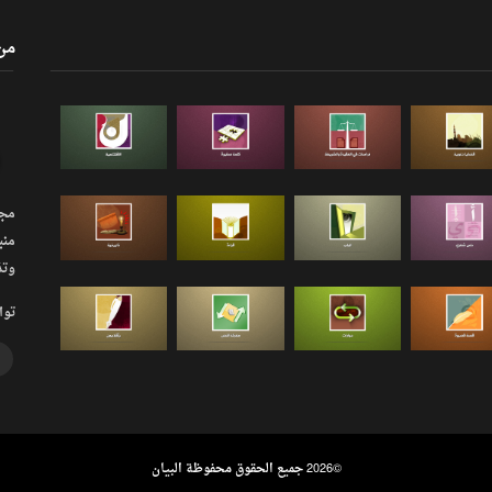
من
مجلة
منب
وتذ
توا
©
2026 جميع الحقوق محفوظة البيان