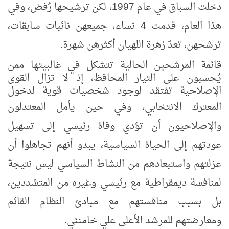
دخلت السباق في عام 1997، لكن ترشيحها رُفض، وفي
هذا العام، قدمت 4 نساء، جميعهن نائبات سابقات،
ترشحهن، تعدّ زهرة اللهيان أكثرهن شهرة.
قائمة المرشحين الحالية تتشكل في غالبيتها ممن
يُحسبون على التيار المحافظ، إذ لا تزال القوى
الإصلاحية تفتقد لوجود شخصيات قوية لدخول
المعترك الانتخابي
،
وفي حين يأمل المعتدلون
والإصلاحيون أن تؤدي وفاة رئيسي إلى تسهيل
عودتهم إلى الحياة السياسية، يبدو أنهم تجاهلوا أن
عزلتهم واستبعادهم من النشاط السياسي ليس نتيجة
لمنافسة ديمقراطية مع رئيسي وغيره من المتشددين،
بل بسبب منافستهم مع مبادئ النظام القائم
ومعارضتهم للمرشد الأعلى علي خامنئي.