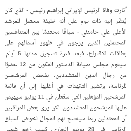
أثارت وفاة الرئيس الإيراني إبراهيم رئيسي - الذي كان
يُنظَر إليه ذات يوم على أنه خليفة محتمل للمرشد
الأعلى علي خامنئي - سباقًا محتدمًا بين المتنافسين
المحتملين الذين يرجون في ظهور أسمائهم على
بطاقات الاقتراع، فبعد فترة تسجيل مدتها 5 أيام،
سيقوم مجلس صيانة الدستور المكون من 12 عضوًا
من رجال الدين المتشددين، بفحص المرشحين
للرئاسة، وتشير التكهنات في أغلبها إلى أن قائمة
المرشحين المؤهلين التي ستُعلن في 11 يونيو سيهيمن
عليها المرشحون المتشددون، لكن يرى بعض المراقبين
أن المعتدلين ربما سيفسح لهم المجال لخوض السباق
الرئاسي في 28 يونيو الجاري، كسب زخم شعبي