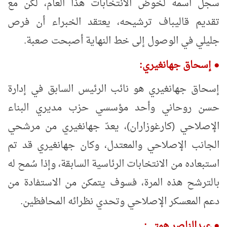
سجل اسمه لخوض الانتخابات هذا العام، لكن مع
تقديم قاليباف ترشيحه، يعتقد الخبراء أن فرص
جليلي في الوصول إلى خط النهاية أصبحت صعبة.
●
إسحاق جهانغيري:
إسحاق جهانغيري هو نائب الرئيس السابق في إدارة
حسن روحاني وأحد مؤسسي حزب مديري البناء
الإصلاحي (كارغوزاران)، يعدّ جهانغيري من مرشحي
الجانب الإصلاحي والمعتدل، وكان جهانغيري قد تم
استبعاده من الانتخابات الرئاسية السابقة، وإذا سُمح له
بالترشح هذه المرة، فسوف يتمكن من الاستفادة من
دعم المعسكر الإصلاحي وتحدي نظرائه المحافظين.
●
عبدالناصر همتي: