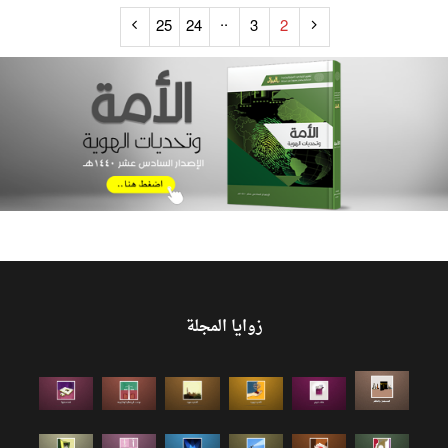
..
25
24
3
2
زوايا المجلة