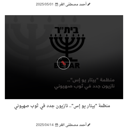
أحمد مصطفى الغر
2025/05/01
منظمة "بيتار يو إس".. نازيون جدد في ثوب صهيوني
أحمد مصطفى الغر
2025/04/14