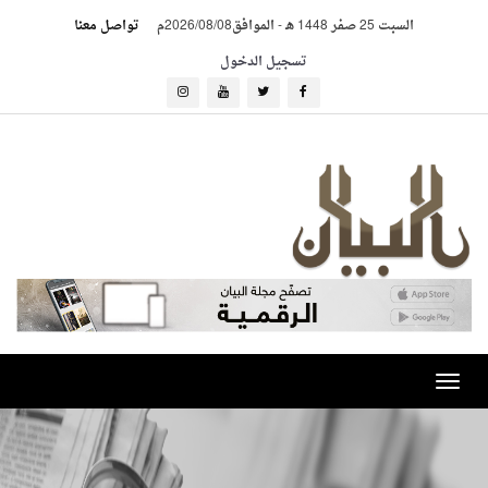
السبت 25 صفر 1448 هـ
-
الموافق2026/08/08م
تواصل معنا
تسجيل الدخول
Toggle
navigation