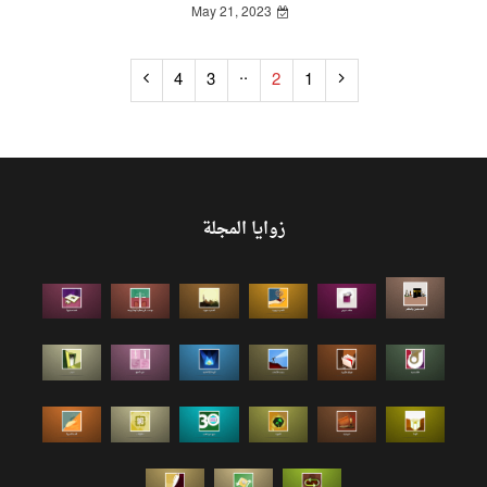
May 21, 2023
..
4
3
2
1
زوايا المجلة