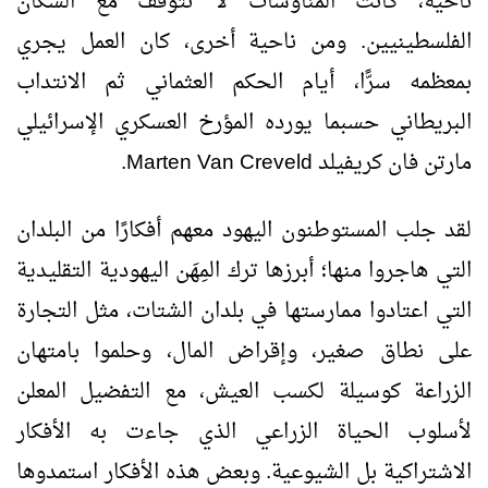
ناحية، كانت المناوشات لا تتوقف مع السكان
الفلسطينيين. ومن ناحية أخرى، كان العمل يجري
بمعظمه سرًّا، أيام الحكم العثماني ثم الانتداب
البريطاني حسبما يورده المؤرخ العسكري الإسرائيلي
مارتن فان كريفيلد
Marten Van Creveld
.
لقد جلب المستوطنون اليهود معهم أفكارًا من البلدان
التي هاجروا منها؛ أبرزها ترك المِهَن اليهودية التقليدية
التي اعتادوا ممارستها في بلدان الشتات، مثل التجارة
على نطاق صغير، وإقراض المال، وحلموا بامتهان
الزراعة كوسيلة لكسب العيش، مع التفضيل المعلن
لأسلوب الحياة الزراعي الذي جاءت به الأفكار
الاشتراكية بل الشيوعية. وبعض هذه الأفكار استمدوها