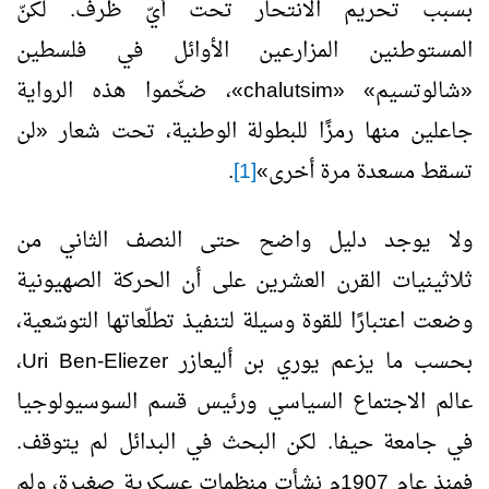
بسبب تحريم الانتحار تحت أيّ ظرف. لكنّ
المستوطنين المزارعين الأوائل في فلسطين
«شالوتسيم» «
chalutsim
»، ضخّموا هذه الرواية
جاعلين منها رمزًا للبطولة الوطنية، تحت شعار «لن
تسقط مسعدة مرة أخرى»
[1]
.
ولا يوجد دليل واضح حتى النصف الثاني من
ثلاثينيات القرن العشرين على أن الحركة الصهيونية
وضعت اعتبارًا للقوة وسيلة لتنفيذ تطلّعاتها التوسّعية،
بحسب ما يزعم يوري بن أليعازر
Uri Ben-Eliezer
،
عالم الاجتماع السياسي ورئيس قسم السوسيولوجيا
في جامعة حيفا. لكن البحث في البدائل لم يتوقف.
فمنذ عام 1907م نشأت منظمات عسكرية صغيرة، ولم