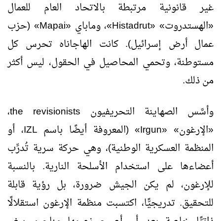
غير قانونية مرتبطة بالاتحاد العام للعمال
«الهستدروت» «
Histadrut
»، وماباي «
Mapai
» (حزب
عمال أرض إسرائيل). كانت الهاجاناه تحرس كل
مستوطنة، وتحمي المحاصيل في الحقول، ليس أكثر
من ذلك.
وأسَّس الصهاينة التحريفيون
the revisionists
،
«الإرغون» «
Irgun
» (المعروفة أيضًا باسم
IZL
، أو
المنظمة العسكرية الوطنية)، وهي حركة سرية تُدرِّب
أعضاءها على استخدام الأسلحة النارية. بالنسبة
للإرغون، لم يكن الجيش ضرورة، بل رؤية قابلة
للتحقيق. تدريجيًّا، اكتسبت منظمة الإرغون استقلالًا