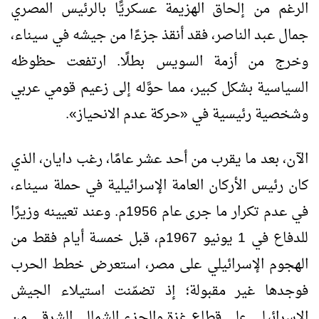
الرغم من إلحاق الهزيمة عسكريًّا بالرئيس المصري
جمال عبد الناصر، فقد أنقذ جزءًا من جيشه في سيناء،
وخرج من أزمة السويس بطلًا. ارتفعت حظوظه
السياسية بشكل كبير، مما حوَّله إلى زعيم قومي عربي
وشخصية رئيسية في «حركة عدم الانحياز».
الآن، بعد ما يقرب من أحد عشر عامًا، رغب دايان، الذي
كان رئيس الأركان العامة الإسرائيلية في حملة سيناء،
في عدم تكرار ما جرى عام 1956م. وعند تعيينه وزيرًا
للدفاع في 1 يونيو 1967م، قبل خمسة أيام فقط من
الهجوم الإسرائيلي على مصر، استعرض خطط الحرب
فوجدها غير مقبولة؛ إذ تضمّنت استيلاء الجيش
الإسرائيلي على قطاع غزة والجزء الشمالي الشرقي من