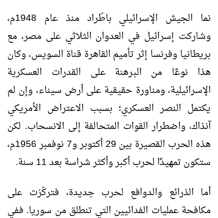
نما الجيش الإسرائيلي باطّراد منذ عام 1948م،
وشاركت إسرائيل في العدوان الثلاثي على مصر، مع
بريطانيا وفرنسا إثر تأميم القاهرة قناة السويس، وكان
هذا نوعًا من البرهنة على القدرات العسكرية
الإسرائيلية، ومناورة حقيقية على أرض سيناء، وإن لم
يكتمل النصر العسكري؛ بسبب الاعتراض الأمريكي
آنذاك، واضطرار القوات المتحالفة إلى الانسحاب. لكن
هذه الحرب القصيرة بين 29 أكتوبر و7 نوفمبر 1956م،
ستكون تمهيدًا لحرب أكبر وأكثر شراسة بعد 11 سنة.
أما الذرائع والدوافع لحرب جديدة، فتركّزت على
مكافحة عمليات الفدائيين التي تنطلق من سوريا. ففي