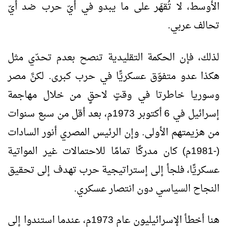
الأوسط، لا تُقهَر على ما يبدو في أيّ حرب ضد أيّ
تحالف عربي.
لذلك، فإن الحكمة التقليدية تنصح بعدم تحدّي مثل
هكذا عدو متفوّق عسكريًّا في حرب كبرى. لكنَّ مصر
وسوريا خاطرتا في وقتٍ لاحقٍ من خلال مهاجمة
إسرائيل في 6 أكتوبر 1973م، بعد أقل من سبع سنوات
من هزيمتهم الأولى. وإن الرئيس المصري أنور السادات
(-1981م) كان مدركًا تمامًا للاحتمالات غير المواتية
عسكريًّا، فلجأ إلى إستراتيجية حرب تهدف إلى تحقيق
النجاح السياسي دون انتصار عسكري.
هنا أخطأ الإسرائيليون عام 1973م، عندما استندوا إلى