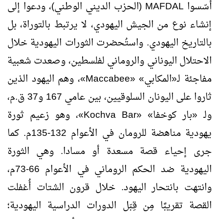
أسّسوا
MAFDAL
(الحزب الديني الوطني)، ودعوا إلى
إنشاء نوع من الجيش اليهودي، لا يرتبط بالتوراة، بل
بالتاريخ اليهودي. واستُحضرت الثورات اليهودية خلال
الاحتلال اليوناني والروماني لفلسطين، وصعدت شعبية
مفاجئة لـ«المكابي» «
Maccabee
»، وهم اليهود الذين
ثاروا على اليونان السلوقيين، بين عامي 167 و37 ق.م،
ولـ «بار كوخفا» «
Bar
Kochva
»، وهو زعيم ثورة
يهودية مناهضة للرومان في الأعوام 132-135م. كما
جرى إحياء قصة مسعدة أو مسادا. وهي الثورة
اليهودية ضد الحكم الروماني في الأعوام 66-73م،
وانتهت بانتحار اليهود. خلال قرون الشتات أُغفلت
القصة تقريبًا مِن قِبَل الدورات الدراسية اليهودية؛