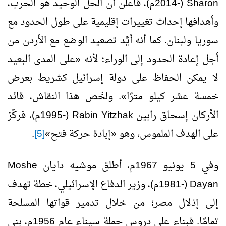
Sharon
(-2014م)، فأعلن أن الحل الوحيد هو الحرب،
وأهدافها إحداث تغييرات إقليمية على طول الحدود مع
سوريا ولبنان. كما أنه أيَّد تصعيد الوضع مع الأردن من
أجل إعادة الحدود إلى الوراء؛ لأنه «على المدى البعيد
لا يمكن الحفاظ على دولة إسرائيل كشريط بعرض
خمسة عشر كيلو مترًا». ولخّص هذا النقاش، قائد
الأركان إسحاق رابين
Yitzhak
Rabin
(-1995م)، فركّز
على الهدف الملموس، وهو «إبادة حركة فتح»
[5]
.
وفي 5 يونيو 1967م، أطلق موشيه دايان
Moshe
Dayan
(-1981م)، وزير الدفاع الإسرائيلي، خطة تهدف
إلى إذلال مصر؛ من خلال تدمير قواتها المسلحة
تمامًا. فبناء على دروس حملة سيناء عام 1956م، بنى