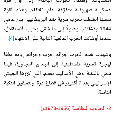
العصابات. وهكذا، تحوّلت البالماخ إلى أول قوة
عسكرية صهيونية متفرّغة، عام 1941م. وهذه القوة
نفسها انشغلت بحرب سرية ضد البريطانيين بين عامي
1944 و1947م، وصولًا إلى ما سُمّي بحرب الاستقلال،
عندما أوشكت الحرب العالمية الثانية على الانتهاء
[4]
.
وشهدت هذه الحرب جرائم حرب وجرائم إبادة دفعًا
لهجرة قسرية فلسطينية إلى البلدان المجاورة، فيما
سُمّي بالنكبة. وهي الأساليب نفسها التي كرّرها الجيش
الإسرائيلي بعد 7 أكتوبر في قطاع غزة، ولتحقيق النكبة
الثانية.
2- الحروب النظامية (1956-1973م):