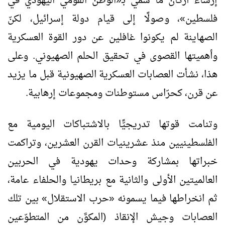
إرساء أركان ما سُمّي بـ«الوطن القومي اليهودي في
فلسطين»، وصولًا إلى قيام دولة إسرائيل، لكنّ
الصهاينة لم يكونوا غافلين عن دور القوة العسكرية
وأهميتها القصوى في تحقيق الحلم الصهيوني. وعلى
هذا، نشأت العصابات العسكرية الصهيونية قبل ما يزيد
عن قرن، كحرّاس مستوطنات ومجموعات إرهابية.
وتنامت قوتها تدريجيًّا بالاشتباكات اليومية مع
الفلسطينيين منذ عشرينيات القرن العشرين، وتراكمت
خبراتها بمشاركة وحدات يهودية في الحربين
العالميتين الأولى والثانية مع بريطانيا والحلفاء عامة،
ثم انخراطها فيما يسمونه «حرب الاستقلال» بين تلك
العصابات وجيش الإنقاذ (المكوَّن من المتطوّعين