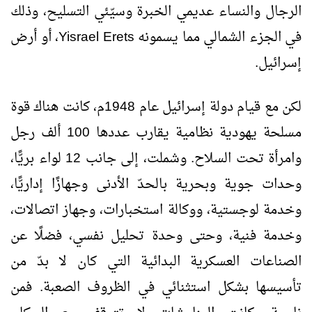
الرجال والنساء عديمي الخبرة وسيّئي التسليح، وذلك
في الجزء الشمالي مما يسمونه
Yisrael Erets
، أو أرض
إسرائيل.
لكن مع قيام دولة إسرائيل عام 1948م، كانت هناك قوة
مسلحة يهودية نظامية يقارب عددها 100 ألف رجل
وامرأة تحت السلاح. وشملت، إلى جانب 12 لواء بريًّا،
وحدات جوية وبحرية بالحدّ الأدنى وجهازًا إداريًّا،
وخدمة لوجستية، ووكالة استخبارات، وجهاز اتصالات،
وخدمة فنية، وحتى وحدة تحليل نفسي، فضلًا عن
الصناعات العسكرية البدائية التي كان لا بدّ من
تأسيسها بشكل استثنائي في الظروف الصعبة. فمن