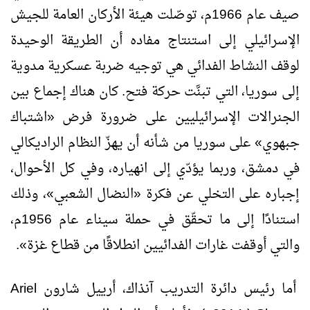
صيف عام 1966م، توصّلت هيئة الأركان العامة للجيش
الإسرائيلي إلى استنتاج مفاده أن الطريقة الوحيدة
لوقف النشاط الفدائي هي توجيه ضربة عسكرية مدوية
إلى سوريا، التي تبنَّت حركة فتح. كان هناك إجماع بين
الجنرالات الإسرائيليين على ضرورة فرض «اشتباك
جبهوي» على سوريا من شأنه أن يهزّ النظام الراديكالي
في دمشق، وربما يؤدّي إلى انهياره، وفي كل الأحوال،
إجباره على التخلي عن فكرة «النضال الشعبي»، وذلك
استنادًا إلى ما تحقّق في حملة سيناء عام 1956م،
والتي أوقفت غارات الفدائيين انطلاقًا من قطاع غزة».
أما رئيس دائرة التدريب آنذاك، أرييل شارون
Ariel