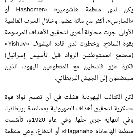
يكن لدى منظمة هاشومير« «
Hashomer
أو
«الحارس»، أكثر من مائة عضو. وخلال الحرب العالمية
الأولى، جرت محاولة أخرى لتحقيق الأهداف المرسومة
بقوة السلاح. وخطرت لدى قادة اليشوف «
Yishuv
»
(مجتمع المستوطنين الرواد قبل تأسيس إسرائيل)
فكرة غزو فلسطين مع المتطوعين اليهود، الذين
سينضمون إلى الجيش البريطاني.
لكن الكتائب اليهودية فشلت في أن تصبح نواة قوة
عسكرية لتحقيق أهداف الصهيونية بمساعدة بريطانيا،
وفي النهاية جرى حلّها. وفي عام 1920م، تأسَّست
منظمة الهاجاناه «
Haganah
» أو الدفاع، وهي منظمة