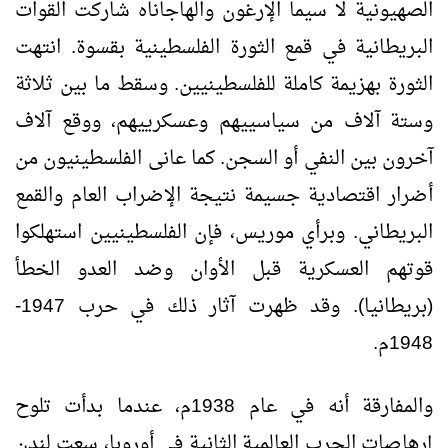
الصهيونية لا سيما الإرغون والهاجاناه شاركت القوات
البريطانية في قمع الثورة الفلسطينية بقسوة. انتهت
الثورة بهزيمة كاملة للفلسطينيين. وسقط ما بين ثلاثة
وستة آلاف من سياسييهم وعسكرييهم، ووقع آلاف
آخرون بين النفي أو السجن. كما عانى الفلسطينيون من
أضرار اقتصادية جسيمة نتيجة الإضراب العام والقمع
البريطاني. وبرأي موريس، فإن الفلسطينيين استهلكوا
قوتهم العسكرية قبل الأوان وضد العدو الخطأ
(بريطانيا). وقد ظهرت آثار ذلك في حرب 1947-
1948م.
والمفارقة أنه في عام 1938م، عندما بدأت تلوح
إرهاصات الحرب العالمية الثانية في أوروبا، سعت لندن