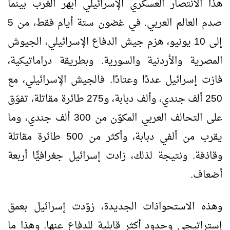
هذا الانتصار العسكري الإسرائيلي أبهر الغرب بينما
صدم العالم العربي. في غضون ستة أيام فقط، من 5
إلى 10 يونيو، هزم جيش الدفاع الإسرائيلي، الجيوش
المصرية والأردنية والسورية. وبطريقة دراماتيكية،
فازت إسرائيل عددًا وعتادًا. فالجيش الإسرائيلي، مع
250 ألف جندي، وألف دبابة، و275 طائرة مقاتلة، تفوّق
على التحالف العربي المكوّن من 300 ألف جندي، وما
يقرب من ألفي دبابة، وأكثر من 500 طائرة مقاتلة
وقاذفة. ونتيجة لذلك، زادت إسرائيل جغرافيًّا أربعة
أضعاف.
وهذه الاستحواذات الجديدة، زوّدت إسرائيل بعمق
إستراتيجي وحدود أكثر قابلية للدفاع عنها. وهذا ما