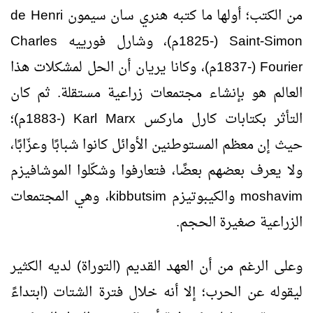
من الكتب؛ أولها ما كتبه هنري سان سيمون
Henri
de
Saint-Simon
(-1825م)، وشارل فورييه
Charles
Fourier
(-1837م)، وكانا يريان أن الحل لمشكلات هذا
العالم هو بإنشاء مجتمعات زراعية مستقلة. ثم كان
التأثر بكتابات كارل ماركس
Karl Marx
(-1883م)؛
حيث إن معظم المستوطنين الأوائل كانوا شبابًا وعزّابًا،
ولا يعرف بعضهم بعضًا، فتعارفوا وشكّلوا الموشافيزم
moshavim
والكيبوتيزم
kibbutsim
، وهي المجتمعات
الزراعية صغيرة الحجم.
وعلى الرغم من أن العهد القديم (التوراة) لديه الكثير
ليقوله عن الحرب؛ إلا أنه خلال فترة الشتات (ابتداءً