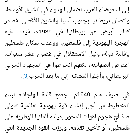
إلى استرضاء العرب لضمان الهدوء في الشرق الأوسط،
واتصال بريطانيا بجنوب آسيا والشرق الأقصى. فصدر
كتاب أبيض عن بريطانيا في 1939م، قيّدت فيه
الهجرة اليهودية إلى فلسطين، ووعدت سكان فلسطين
بإقامة دولة، ونيل الاستقلال في غضون عشر سنوات.
اعترض الصهاينة، لكنهم انخرطوا في المجهود الحربي
البريطاني، وأجّلوا المشكلة إلى ما بعد الحرب
[3]
.
في صيف عام 1940م، اجتمع قادة الهاجاناه لبدء
التخطيط من أجل إنشاء قوة يهودية نظامية تتولى
صدّ أيّ هجوم لقوات المحور بقيادة ألمانيا الهتلرية على
فلسطين، أو تأخير تقدّمه. وبرزت القوة الجديدة التي