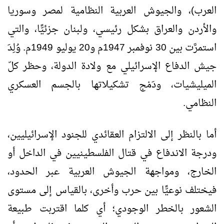
العرب)، والجيوش العربية النظامية لمصر وسوريا
والأردن والعراق بشكل رئيسي، ولبنان جزئيًّا، والتي
استمرَّت بين 30 نوفمبر 1947م و20 يوليو 1949م. وُلِدَ
جيش الدفاع الإسرائيلي مع ولادة الدولة، وحظر كلّ
الميليشيات، ودَمْج تشكيلاتها بالجسم العسكري
النظامي.
أما بالنظر إلى الالتزام العقائدي للجنود الإسرائيليين،
ودرجة الاندفاع في قتال الفلسطينيين في الداخل أو
الخارج، ومواجهة الجيوش العربية عبر الحدود،
فيختلف نوعيًّا بين حرب وأخرى، بالقياس إلى مستوى
الشعور بالخطر الوجودي؛ أي كلما اقتربت طبيعة