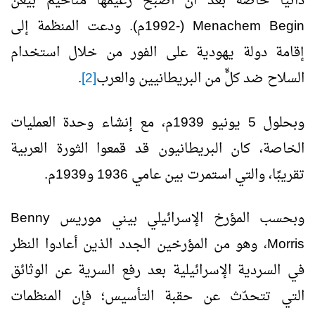
ذاتيًّا خاصة بعد أن أصبح زعيمها مناحيم بيغن
Menachem Begin
(-1992م). ودعت المنظمة إلى
إقامة دولة يهودية على الفور من خلال استخدام
السلاح ضد كلٍّ من البريطانيين والعرب
[2]
.
وبحلول 5 يونيو 1939م، مع إنشاء وحدة العمليات
الخاصة، كان البريطانيون قد قمعوا الثورة العربية
تقريبًا، والتي استمرت بين عامي 1936 و1939م.
وبحسب المؤرخ الإسرائيلي بيني موريس
Benny
Morris
، وهو من المؤرخين الجدد الذين أعادوا النظر
في السردية الإسرائيلية بعد رفع السرية عن الوثائق
التي تتحدّث عن حقبة التأسيس؛ فإن المنظمات