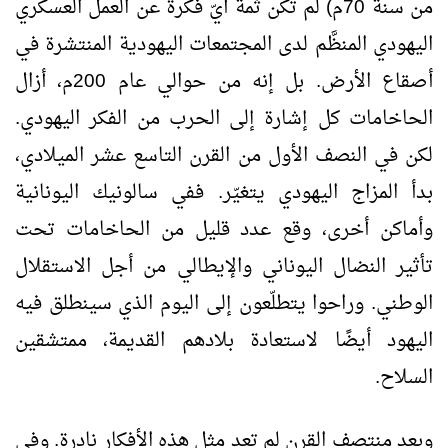
من سنة 70م) لم تكن ثمة أيّ فكرة عن العمل العسكري
اليهودي المنظَّم لدى المجتمعات اليهودية المنتشرة في
أصقاع الأرض. بل إنه من حوالي عام 200م، أزال
الحاخامات كل إشارة إلى الحرب من الفكر اليهودي.
لكن في النصف الأول من القرن التاسع عشر الميلادي،
بدأ المزاج اليهودي يتغيّر. ففي سالونيك اليونانية
وأماكن أخرى، وقع عدد قليل من الحاخامات تحت
تأثير النضال اليوناني والإيطالي من أجل الاستقلال
الوطني. وراحوا يتطلّعون إلى اليوم الذي سينطلق فيه
اليهود أيضًا لاستعادة بلادهم القديمة، ممتشقين
السلاح.
وبعد منتصف القرن لم تعد مثل هذه الأفكار نادرة. وفي