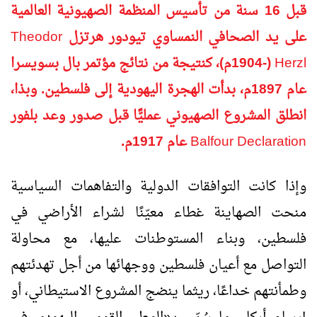
قبل 16 سنة من تأسيس المنظمة الصهيونية العالمية
على يد الصحافي النمساوي تيودور هرتزل
Theodor
Herzl
(-1904م)، كنتيجة من نتائج مؤتمر بال بسويسرا
عام 1897م، بدأت الهجرة اليهودية إلى فلسطين. وبذا،
انطلق المشروع الصهيوني عمليًّا قبل صدور وعد بلفور
Balfour Declaration
عام 1917م.
وإذا كانت التوافقات الدولية والتفاهمات السياسية
منحت الصهاينة غطاء معيّنًا لشراء الأراضي في
فلسطين، وبناء المستوطنات عليها، مع محاولة
التواصل مع أعيان فلسطين ووجهائها من أجل تهدئتهم
وطمأنتهم خداعًا، ريثما ينضج المشروع الاستيطاني، أو