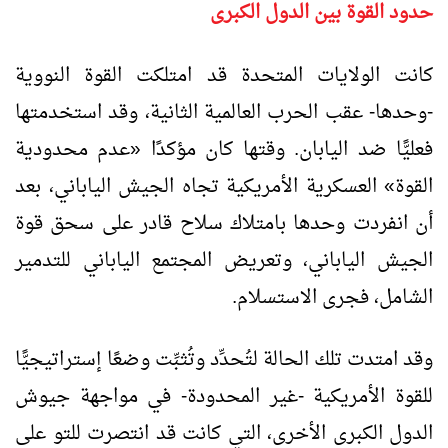
حدود القوة بين الدول الكبرى
كانت الولايات المتحدة قد امتلكت القوة النووية
-وحدها- عقب الحرب العالمية الثانية، وقد استخدمتها
فعليًّا ضد اليابان. وقتها كان مؤكدًا «عدم محدودية
القوة» العسكرية الأمريكية تجاه الجيش الياباني، بعد
أن انفردت وحدها بامتلاك سلاح قادر على سحق قوة
الجيش الياباني، وتعريض المجتمع الياباني للتدمير
الشامل، فجرى الاستسلام.
وقد امتدت تلك الحالة لتُحدِّد وتُثبِّت وضعًا إستراتيجيًّا
للقوة الأمريكية -غير المحدودة- في مواجهة جيوش
الدول الكبرى الأخرى، التي كانت قد انتصرت للتو على