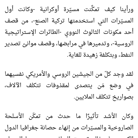
ورأينا كيف تمكَّنت مسيّرة أوكرانية -وكانت أول
المسيّرات التي استخدمتها تركية الصنع-، من قصف
أحد مكونات الثالوث النووي -الطائرات الإستراتيجية
الروسية-، وتدميرها في مرابضها، وقصف موانئ تصدير
النفط، وبتكلفة زهيدة للغاية.
لقد وجد كلّ من الجيشين الروسي والأمريكي نفسيهما
في وضع مَن يتصدى لمقذوفات تتكلف الآلاف،
بصواريخ تتكلف الملايين.
وكان الأشد تأثيرًا ما حدث من تمكّن الأسلحة
الصاروخية والمسيّرات من إنهاء حصانة جغرافيا الدول