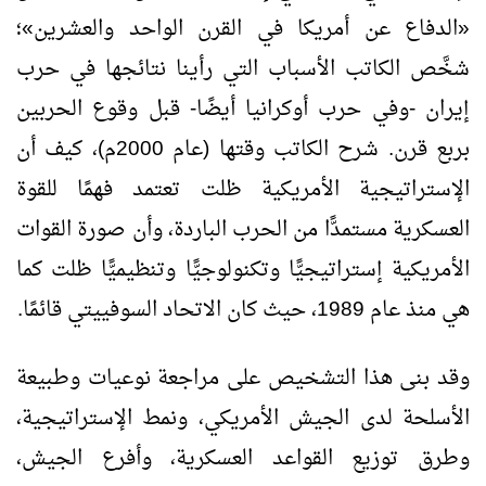
«الدفاع عن أمريكا في القرن الواحد والعشرين»؛
شخَّص الكاتب الأسباب التي رأينا نتائجها في حرب
إيران -وفي حرب أوكرانيا أيضًا- قبل وقوع الحربين
بربع قرن. شرح الكاتب وقتها (عام 2000م)، كيف أن
الإستراتيجية الأمريكية ظلت تعتمد فهمًا للقوة
العسكرية مستمدًّا من الحرب الباردة، وأن صورة القوات
الأمريكية إستراتيجيًّا وتكنولوجيًّا وتنظيميًّا ظلت كما
هي منذ عام 1989، حيث كان الاتحاد السوفييتي قائمًا.
وقد بنى هذا التشخيص على مراجعة نوعيات وطبيعة
الأسلحة لدى الجيش الأمريكي، ونمط الإستراتيجية،
وطرق توزيع القواعد العسكرية، وأفرع الجيش،