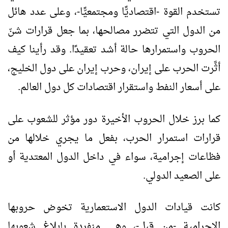
تستخدم القوة -اقتصاديًّا ومجتمعيًّا-، وعلى عدد هائل
من الدول التي تتضرر مصالحها، بما جعل قرارات شنّ
الحروب واستمرارها حالة أشد تعقيدًا. وقد رأينا كيف
أثَّرت الحرب على إيران، وحرب إيران على دول الخليج،
على أسعار النفط واستقرار اقتصادات كل دول العالم.
كما برز خلال الحروب الأخيرة دور مؤثر للشعوب على
قرارات استمرار الحرب، بفعل ما يجري خلالها من
فظاعات إجرامية، سواء في داخل الدول المعتدية أو
على الصعيد الدولي.
كانت قيادات الدول الاستعمارية تخوض حروبها
الإجرامية -من قبل-، وهي منفردة بإبلاغ شعوبها