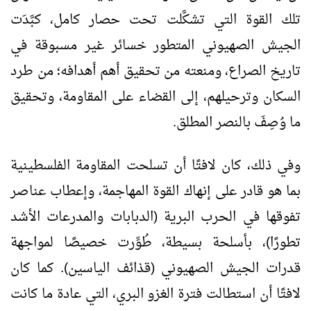
تلك القوة التي تشكَّلت تحت حصار كامل، كبَّدَت
الجيش الصهيوني المتطور خسائر غير مسبوقة في
تاريخ الصراع، ومنعته من تحقيق أهم أهدافه؛ من طرد
السكان وترحيلهم، إلى القضاء على المقاومة، وتحقيق
ما وُصِفَ بالنصر المطلق.
وفي ذلك، كان لافتًا أن تسلحت المقاومة الفلسطينية
بما هو قادر على إنهاك القوة المهاجمة، وإعطاب عناصر
تفوقها في الحرب البرية (الدبابات والمدرعات الأشد
تطورًا)، بأسلحة بسيطة، طُوِّرت خصيصًا لمواجهة
قدرات الجيش الصهيوني (قذائف الياسين). كما كان
لافتًا أن استطالت فترة الغزو البري، التي عادة ما كانت