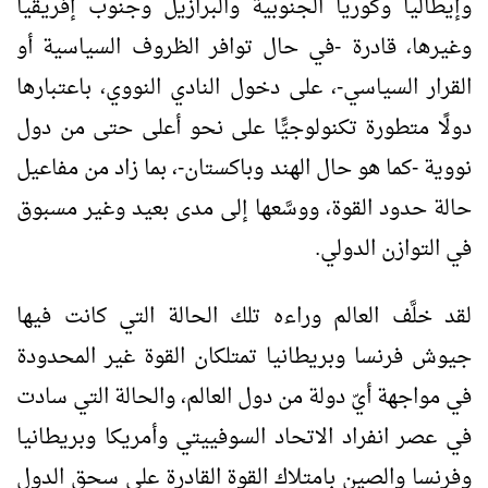
وإيطاليا وكوريا الجنوبية والبرازيل وجنوب إفريقيا
وغيرها، قادرة -في حال توافر الظروف السياسية أو
القرار السياسي-، على دخول النادي النووي، باعتبارها
دولًا متطورة تكنولوجيًّا على نحو أعلى حتى من دول
نووية -كما هو حال الهند وباكستان-، بما زاد من مفاعيل
حالة حدود القوة، ووسَّعها إلى مدى بعيد وغير مسبوق
في التوازن الدولي.
لقد خلَّف العالم وراءه تلك الحالة التي كانت فيها
جيوش فرنسا وبريطانيا تمتلكان القوة غير المحدودة
في مواجهة أيّ دولة من دول العالم، والحالة التي سادت
في عصر انفراد الاتحاد السوفييتي وأمريكا وبريطانيا
وفرنسا والصين بامتلاك القوة القادرة على سحق الدول