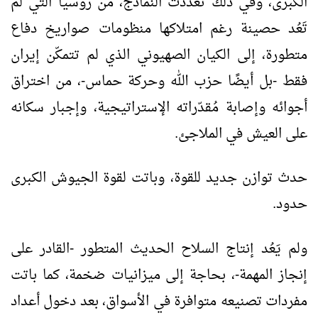
الكبرى، وفي ذلك تعددت النماذج، من روسيا التي لم
تَعُد حصينة رغم امتلاكها منظومات صواريخ دفاع
متطورة، إلى الكيان الصهيوني الذي لم تتمكّن إيران
فقط -بل أيضًا حزب الله وحركة حماس-، من اختراق
أجوائه وإصابة مُقدّراته الإستراتيجية، وإجبار سكانه
على العيش في الملاجئ.
حدث توازن جديد للقوة، وباتت لقوة الجيوش الكبرى
حدود.
ولم يَعُد إنتاج السلاح الحديث المتطور -القادر على
إنجاز المهمة-، بحاجة إلى ميزانيات ضخمة، كما باتت
مفردات تصنيعه متوافرة في الأسواق، بعد دخول أعداد