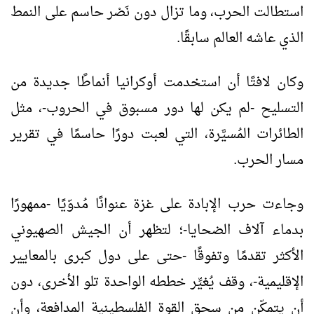
استطالت الحرب، وما تزال دون نَصْر حاسم على النمط
الذي عاشه العالم سابقًا.
وكان لافتًا أن استخدمت أوكرانيا أنماطًا جديدة من
التسليح -لم يكن لها دور مسبوق في الحروب-، مثل
الطائرات المُسيَّرة، التي لعبت دورًا حاسمًا في تقرير
مسار الحرب.
وجاءت حرب الإبادة على غزة عنوانًا مُدوّيًا -ممهورًا
بدماء آلاف الضحايا-؛ لتظهر أن الجيش الصهيوني
الأكثر تقدمًا وتفوقًا -حتى على دول كبرى بالمعايير
الإقليمية-، وقف يُغيِّر خططه الواحدة تلو الأخرى، دون
أن يتمكّن من سحق القوة الفلسطينية المدافعة، وأن