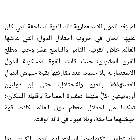
لم يَعُد للدول الاستعمارية تلك القوة الساحقة التي كان
عليها الحال في حروب احتلال الدول، التي عاشها
العالم خلال القرنين الثامن والتاسع عشر وحتى مطلع
القرن العشرين؛ حيث كانت القوة العسكرية للدول
الاستعمارية بلا حدود، عند مقارنتها بقوة جيوش الدول
المستهدَفة بالغزو والاحتلال، حتى إن دولتين
أوروبيتين -كلٌّ منهما صغيرة المساحة وقليلة السكان-؛
تمكنتا من احتلال معظم دول العالم. كانت قوة
جيشيهما ساحقة، وبلا قيود في ذاك الوقت.
وإذ تطورت تكنولوجيا السلاح لدى الدول الكبرى -بما