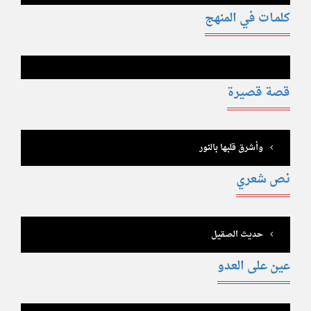
كلمـات في المنهج
قصة قصيرة
وأشرق قلبها بالنور
نص شعري
حديث الصقيل
عين على العدو