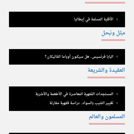
الأقلية المسلمة في إيطاليا
مـِلـل ونـِحـل
البابا فرنسيس.. هل سيكــون أوباما الفاتيكان؟
العقيدة والشريعة
المستجدات الفقهية المعاصرة في الأطعمة والأشربة
تغيير الشيب بالسواد.. دراسة فقهية مقارنة
المسلمون والعالم