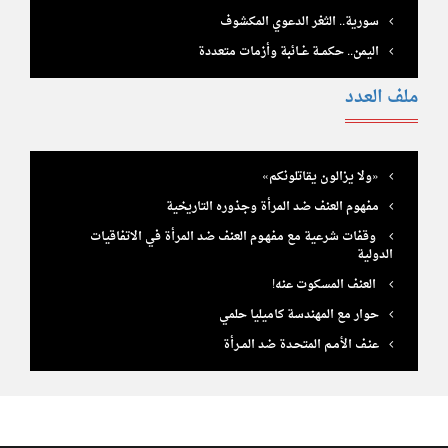
سورية.. الثغر الدعوي المكشوف
اليمن.. حكمـــة غـــائبة وأزمات متعددة
ملف العدد
«ولا يزالون يقاتلونكم»
مفهوم العنف ضد المرأة وجذوره التاريخية
وقفات شرعية مع مفهـوم العنف ضد المرأة في الاتفاقيات
الدولية
العنف المسكوت عنه!
حوار مع المهندسة كاميليا حلمي
عنـف الأمـم المتحـدة ضد المــرأة