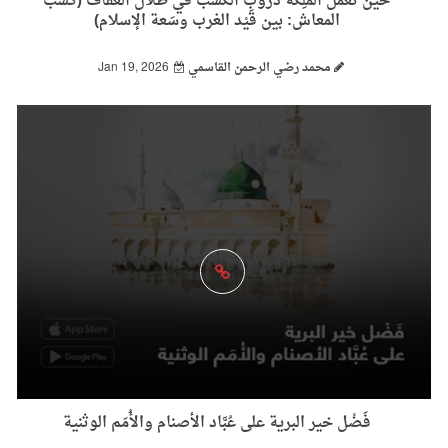
حين تعمل المَلِكَة دروب الكَسْب في ظلال العفاف (كَسْب
المعاش: بين قَيْد الغرب وسَعة الإسلام)
محمد رضي الرحمن القاسمي
Jan 19, 2026
فَضْل خير البرية على عُبَّاد الأصنام والأُمَم الوثنية