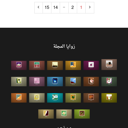
..
15
14
2
1
زوايا المجلة