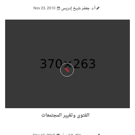
أ.د. جعفر شيـخ إدريـس
Nov 23, 2010
الفتوى وتغيير المجتمعات