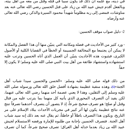
في دينه، مع علمه أن ذلك قد يكون سبباً في قتله وقتل من معه من أهل بيته،
وبالفعل أقدم جيش عبيد الله بن زياد على قتل الحسين رضي الله تعالى عنه بعد
مناوشات، فمضى إلى ربه مظلوماً شهيداً محمود السيرة والذكر، رضي الله تعالى
عنه وأرضاه.
2- دليل صواب موقف الحسين:
- ورد كثير من الأحاديث في فضله ومكانته التي يتبيّن منها أن هذا الفضل والمكانة
لا يمكن أن يجتمعا مع المخالفة الجسيمة أو الخطأ في القضايا الكلية أو الأصول
الكبرى، فبثبوت هذه الأحاديث يتبيّن أن العمل الذي أتاه الحسين وترتب عليه
استشهاده واستشهاد طائفة من أهل بيت النبي صلى الله عليه وسلم؛ لا يكون إلا
حقاً.
من ذلك قوله صلى الله عليه وسلم: «الحسن والحسين سيدا شباب أهل
الجنة»
، وهذه منقبة عظيمة بشهادة أفضل خلق الله تعالى ورسوله صلى الله
[5]
عليه وسلم إلى الثقلين، وهذا لا يعني عصمة أحد منهما رضي الله تعالى عنهما،
لكن يفيد أن التصرف المحوري الذي يأتيه كل منهما بما يترتب عليه من قتال
وقتل أو صلح؛ هو تصرف صحيح شرعاً، إذ لا يتصور أن يتصرف أحدهما تصرفاً تنتج
عنه نتائج عظيمة يكون لها أثر كبير في مجريات الأحداث ببلاد الإسلام على مر
التاريخ، ويكون هذا التصرف باطلاً أو خاطئاً، ثم يقال عنه بعد ذلك إنه سيد شباب
أهل الجنة.. فتصرف الحسين بإجابة من طلبوه للإمارة ورفضه الاستسلام لجيش
عبيد الله بن زياد بعدما خذله أهل العراق؛ تصرف صحيح شرعاً، كما أن تصرف