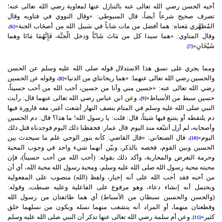
أخيه الحسن رضي الله تعالى عنه بالتنازل عنها لمعاوية رضي الله تعالى عنه؛
تصرف صحيح شرعاً أيضاً، قال السيوطي: «وقال النووي في فتاويه وقال
المُظهَّري مَعناه: هما أفضل من مات شاباً في سَبيل الله من أصحَاب الجنة»
،
[6]
وقال المناوي: «هما سيدا كل من مَاتَ شَابّاً وَدخل الْجنَّة، فَإِنَّهُمَا مَاتَا وهما
شَيْخَانِ»
.
[7]
ومما يجري على نسق هذا الاستدلال قوله صلى الله عليه وسلم عن الحسن
والحسين رضي الله تعالى عنهما: «هما ريحانتاي من الدنيا»
، وقوله عن الحسين
[8]
رضي الله تعالى عنه: «حسين مني وأنا من حسين، أحب الله من أحب حسيناً،
حسين سبط من الأسباط»
، وعن ابن عباس رضي الله تعالى عنهما قال: رأيت
[9]
النبي صلى الله عليه وسلم في المنام بنصف النهار أشعث أغبر، معه قارورة فيها
دم يلتقطه أو يتتبع فيها شيئاً، قال: قلت: يا رسول الله! ما هذا؟ قال: دم الحسين
وأصحابه، لم أزل أتتبّعه منذ اليوم. قال عمار: فحفظنا ذلك اليوم فوجدناه قتل ذلك
اليوم»
، قال الصنعاني: «قال القاضي: كأنه بنور الوحي علم ما سيحدث بين
[10]
الحسين وبين القوم، فخصه بالذكر، وبيّن أنهما شيء واحد في وجوب المحبة
وحرمة التعرض والمحاربة، وأكد ذلك بقوله: (أحب الله من أحب حسيناً)، فإن
محبته محبة رسول الله صلى الله عليه وسلم، ومحبة رسول الله محبة الله، أي أن
من أحبه فقد أحب الله على أنه إخبار، ولفظ (الله) منصوب على المفعولية
ويحتمل أنه إنشاء دعاء، وهو مرفوع على الفاعلية وعليه ضبطت، وقوله:
(والحسن والحسين سبطان من الأسباط) أي هما طائفتان من رسول الله
وقطعتان منهما، أو المراد أنه يتشعب منهما نسله ويكون من نسلهما خلق
كثير»
. وعن أم سلمة رضي الله تعالى عنها تذكر أن النبي صلى الله عليه وسلم
[11]