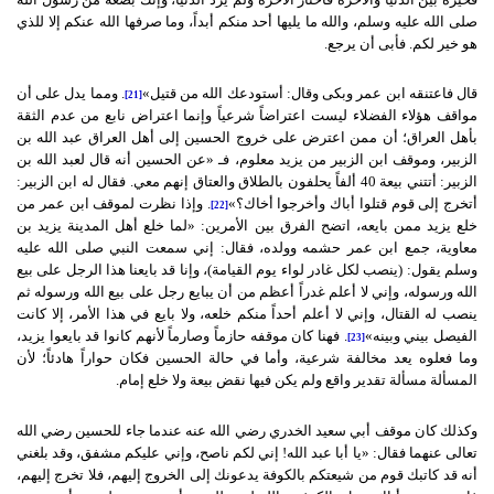
صلى الله عليه وسلم، والله ما يليها أحد منكم أبداً، وما صرفها الله عنكم إلا للذي
هو خير لكم. فأبى أن يرجع.
قال فاعتنقه ابن عمر وبكى وقال: أستودعك الله من قتيل»
. ومما يدل على أن
[21]
مواقف هؤلاء الفضلاء ليست اعتراضاً شرعياً وإنما اعتراض نابع من عدم الثقة
بأهل العراق؛ أن ممن اعترض على خروج الحسين إلى أهل العراق عبد الله بن
الزبير، وموقف ابن الزبير من يزيد معلوم، فـ «عن الحسين أنه قال لعبد الله بن
الزبير: أتتني بيعة 40 ألفاً يحلفون بالطلاق والعتاق إنهم معي. فقال له ابن الزبير:
أتخرج إلى قوم قتلوا أباك وأخرجوا أخاك؟»
. وإذا نظرت لموقف ابن عمر من
[22]
خلع يزيد ممن بايعه، اتضح الفرق بين الأمرين: «لما خلع أهل المدينة يزيد بن
معاوية، جمع ابن عمر حشمه وولده، فقال: إني سمعت النبي صلى الله عليه
وسلم يقول: (ينصب لكل غادر لواء يوم القيامة)، وإنا قد بايعنا هذا الرجل على بيع
الله ورسوله، وإني لا أعلم غدراً أعظم من أن يبايع رجل على بيع الله ورسوله ثم
ينصب له القتال، وإني لا أعلم أحداً منكم خلعه، ولا بايع في هذا الأمر، إلا كانت
الفيصل بيني وبينه»
. فهنا كان موقفه حازماً وصارماً لأنهم كانوا قد بايعوا يزيد،
[23]
وما فعلوه يعد مخالفة شرعية، وأما في حالة الحسين فكان حواراً هادئاً؛ لأن
المسألة مسألة تقدير واقع ولم يكن فيها نقض بيعة ولا خلع إمام.
وكذلك كان موقف أبي سعيد الخدري رضي الله عنه عندما جاء للحسين رضي الله
تعالى عنهما فقال: «يا أبا عبد الله! إني لكم ناصح، وإني عليكم مشفق، وقد بلغني
أنه قد كاتبك قوم من شيعتكم بالكوفة يدعونك إلى الخروج إليهم، فلا تخرج إليهم،