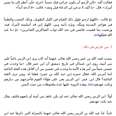
فقالت أمّه: «إنّي لأرجو أن يكون عزائي فيك حسناً. اخرج، حتّى أنظر إلى ما يصير
أمرك». قال: «يا أمّه، لا تدعي لي الدعاء قبل وبعد». قالت: «لا أدعه أبداً».
ثمّ قالت: «اللهمّ ارحم طول ذلك القيام في الليل الطويل، وذلك النحيب والظمأ
في هواجر المدينة ومكّة، وبرّه بأبيه وبي. اللهمّ إني قد أسلمته لأمرك فيه،
ورضيت بما قضيت، فائتني في عبد الله ثواب الشاكرين الصابرين». ثمّ دنا عبد
الله فقبّلها
.
[31]
3- من عارض في ذلك:
ينسب لعبد الله بن عمر رضي الله تعالى عنهما أنه كان يرى ابن الزبير باغياً على
بني أمية، روى ابن عساكر في تاريخ دمشق أن ابن عمر قال: «ما وجدت في
نفسي شيئاً من أمر هذه الأمة ما وجدت في نفسي من أن أقاتل هذه الفئة الباغية
كما أمرني الله. فقال حمزة (بن عبد الله بن عمر): فقلنا له: ومن ترى الفئة
الباغية؟ قال ابن عمر: ابن الزبير بغى على هؤلاء القوم فأخرجهم من ديارهم
ونكث عهدهم»
. وهذه الروية عليها عدة ملحوظات من حيث المتن:
[32]
أولاً: ابن الزبير رضي الله تعالى عنه لم يكن عاهد بني أمية أو بايعهم فكيف يقال
عنه نكث عهدهم.
ثانياً: عدّ عبد الله بن الزبير رضي الله تعالى عنهما بالمنزلة التي ذكرها عنه ابن