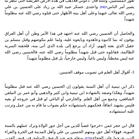
ثغور المسلمين، ولكنه قال: دعوني فلأذهب في هذه الأرض العريضة حتى ننظر ما
يصير أمر الناس»
. واعتدى عسكر عبيد الله بن زياد على الحسين بن علي
[16]
رضي الله تعالى عنهما وعلى أهل بيته الأطهار حتى قتلوه رضي الله عنه مظلوماً
شهيداً.
والحاصل أن الحسين رضي الله عنه اجتهد في هذا الأمر وظن أن أهل العراق
يوفون له بما كاتبوه وعاهدوه وبايعوه عليه، ولما علم بنكوصهم وقتل مسلم بن
عقيل الذي بعثه إليهم، أراد أن يرجع إلى بلده الذي أتى منه، فلحقته السرية
الظالمة، فقاتلوه حتى قتل شهيداً مظلوماً رضي الله عنه، فالحسين رضي الله
عنه ليس مخطئاً، وليس باغياً، وليس خارجياً، بل قتل مظلوماً شهيداً.
3- أقوال أهل العلم في تصويب موقف الحسين:
ذكر ابن تيمية أن أهل السنة يقولون إن الحسين رضي الله عنه قتل مظلوماً
شهيداً، وهكذا وصفه بالشهادة ابن تيمية وابن كثير والذهبي وأبو عمر بن الملقن
الشافعي، وجمع من أهل العلم. والخارجي أو الباغي لو قتل في خروجه أو بغيه
فليس بشهيد اتفاقاً، فحكمهم باستشهاده حكم بصواب ما قام به من عمل وترتب
عليه استشهاده.
قال ابن حجر عمن «خرجوا غضباً للدين من أجل جور الولاة وترك عملهم بالسنة
النبوية، فهؤلاء أهل حق، ومنهم الحسين بن علي وأهل المدينة في الحرة والقراء
الذين خرجوا على الحجاج»
، ونقله عنه عبد الرؤوف المناوي في فيض القدير
[17]