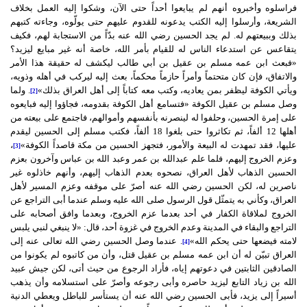
فراسلوه وأخبروه أنهم لم يبايعوا أحداً حتى الآن، وشكوا إليه العمل بخلاف
الشريعة، وأرسلوا إليه الكتب يدعونه للقدوم عليهم حتى يولّوه، وجاءته كتبهم
بذلك وببيعتهم له. لم يجد الحسين رضي الله عنه بدّاً من الاستجابة لهم، فكيف
يتقاعس عن استدعاء الناس له للقيام بأمر الله، خاصة أنه غير مبايع ليزيد؟
«فبعث ابن عمه مسلم بن عقيل بن أبي طالب ليكشف له حقيقة هذا الأمر
والاتفاق، فإن كان متحتماً وأمراً حازماً محكماً، بعث إليه ليركب في أهله وذويه،
ويأتي الكوفة ليظفر بمن يعاديه، وكتب معه كتاباً إلى أهل العراق بذلك»
. ولما
[2]
وصل مسلم بن عقيل الكوفة «فتسامع أهل الكوفة بقدومه، فجاؤوا إليه فبايعوه
على إمرة الحسين، وحلفوا له لينصرنه بأنفسهم وأموالهم، فاجتمع على بيعته من
أهلها 12 ألفاً، ثم تكاثروا حتى بلغوا 18 ألفاً، فكتب مسلم إلى الحسين ليقدم
عليها، فقد تمهدت له البيعة والأمور، فتجهز الحسين من مكة قاصداً الكوفة»
،
[3]
وعزم الخروج إليهم، فلما علم عبدالله بن عمر وعبد الله بن عباس وآخرون بعزم
الحسين الذهاب لأهل العراق، نصحوه بعدم الذهاب إليهم، وأنهم خاذلوه غير
ناصرين له، لكن الحسين رضي الله عنه أصرّ على موقفه وعزم المسير لأهل
العراق، وكأني به يتمثّل قول الرسول صلى الله عليه وسلم عندما أبى التراجع عن
الخروج لملاقاة الكفار في أحد بعدما عزم الخروج، وبعدما وافق أصحابه على
التراجع والبقاء في المدينة وعدم الخروج في غزوة أحد، قال: «لا ينبغي لنبي يلبس
لامته فيضعها حتى يحكم الله»
. عندما وصل الحسين رضي الله تعالى عنه إلى
[4]
العراق تبيّن له أن ابن عمه مسلم بن عقيل قتل، وأن من كاتبوه لم يكونوا من
الصادقين الثابتين في دعوتهم إياه، فأراد الرجوع من حيث أتى، لكن جيش عبيد
الله بن زياد التابع ليزيد حاصره وأبى رجوعه وأصرّ على استسلامه وأن يذهب
أسيراً إلى يزيد، فأبى الحسين رضي الله عنه أن يستأسر للباطل ويعطي الدنية