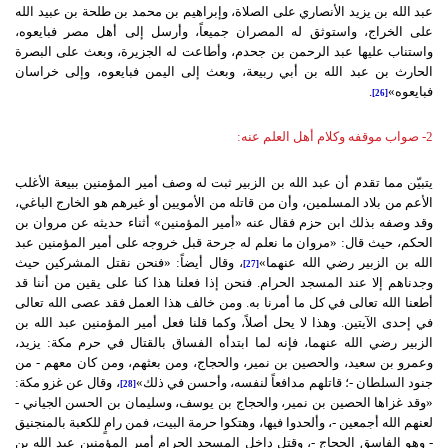
عبد الله بن يزيد الأنصاري على الصلاة، وإبراهيم بن محمد بن طلحة بن عبيد الله
على الخراج، واستوثق له المصران جميعاً، وأرسل إلى أهل مصر فبايعوه،
واستناب عليها عبد الرحمن بن جحدم، وأطاعت له الجزيرة، وبعث على البصرة
الحارث بن عبد الله بن أبي ربيعة، وبعث إلى اليمن فبايعوه، وإلى خراسان
فبايعوه»
.
[26]
2- صواب موقفه وكلام أهل العلم عنه:
يتبيّن مما تقدم أن عبد الله بن الزبير ثبت له وصف أمير المؤمنين ببيعة الأغلب
الأعم من بلاد المسلمين، وأن من قاتله من الأمويين أو غيرهم هو الخارج الباغي،
وقد وصفه بذلك ابن حزم فقال عنه «أمير المؤمنين» أثناء حديثه عن مروان بن
الحكم، حيث قال: «مروان ما نعلم له جرحة قبل خروجه على أمير المؤمنين عبد
الله بن الزبير رضي الله عنهما»
، وقال أيضاً: «فنحن نقتل المشركين حيث
[27]
وجدناهم إلا عند المسجد الحرام. فنحن إذا فعلنا هذا كنا على يقين من أننا قد
أطعنا الله تعالى في كل ما أمرنا به. ومن خالف هذا العمل فقد عصى الله تعالى
في إحدى الآيتين. وهذا لا يحل أصلاً، وكما قلنا فعل أمير المؤمنين عبد الله بن
الزبير رضي الله عنهما، فإنه لما ابتدأه الفساق بالقتال في حرم مكة: يزيد،
وعمرو بن سعيد، والحصين بن نمير، والحجاج، ومن بعثهم، ومن كان معهم - من
جنود السلطان -؛ قاتلهم مدافعاً لنفسه، وأحسن في ذلك»
، وقال عن غزو مكة:
[28]
«وقد غزاها الحصين بن نمير، والحجاج بن يوسف، وسليمان بن الحسن الجياني -
لعنهم الله أجمعين -، وألحدوا فيها، وهتكوا حرمة البيت، فمن رامٍ للكعبة بالمنجنيق
- وهو الفاسق الحجاج -، وقتل داخل المسجد الحرام أمير المؤمنين عبد الله بن