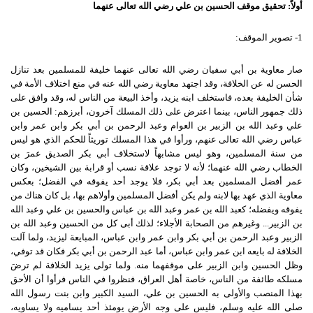
أولاً: تحقيق موقف الحسين بن علي رضي الله تعالى عنهما
1- تصوير الموقف:
صار معاوية بن أبي سفيان رضي الله تعالى عنهما خليفة للمسلمين بعد تنازل
الحسن له عن الخلافة، وقد اجتهد معاوية رضي الله عنه في منع اختلاف الأمة في
شأن الخليفة بعده، فاستخلف ابنه يزيد، وأخذ البيعة من الناس له، وقد وافق على
ذلك جمهور الناس، بينما اعترض على ذلك المسلك آخرون، أبرزهم: الحسين بن
علي وعبد الله بن الزبير بن العوام وعبد الرحمن بن أبي بكر وابن عمر وابن
عباس رضي الله تعالى عنهم، ورأوا في هذا المسلك توريثاً للحكم الذي هو ليس
من سنة المسلمين، وهو ليس مشابهاً لاستخلاف أبي بكر الصديق عمرَ بن
الخطاب رضي الله عنهما؛ لأنه لا توجد علاقة نسب أو قرابة بين الشيخين، وكان
عمر أفضل المسلمين بعد أبي بكر، فلا يوجد أحد يفوقه في الفضل؛ بعكس
معاوية الذي عهد بها لابنه ولم يكن أفضل المسلمين وأولاهم بها، بل كان هناك من
يفوقه ويفضله؛ كعبد الله بن عمر وعبد الله بن عباس والحسين بن علي وعبد الله
بن الزبير... وغيرهم من الصحابة الأجلاء؛ لذلك أبى كل من الحسين وعبد الله بن
الزبير وعبد الرحمن بن أبي بكر وابن عمر وابن عباس، المبايعة ليزيد، ولما آلت
الخلافة له بايعه ابن عمر وابن عباس، أما عبد الرحمن بن أبي بكر فكان قد توفي،
وظل الحسين وابن الزبير على موقفهما منه. ولما تولى يزيد الخلافة لم ترضَ
مسلكه طائفة من الناس، خاصة أهل العراق، فنظروا في الناس فرأوا أن الأحق
بهذا المنصب والأولى به الحسين بن علي، السيد الكبير وابن بنت رسول الله
صلى الله عليه وسلم، فليس على وجه الأرض يومئذ أحد يساميه ولا يساويه،