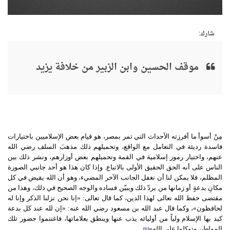
شارك:
موقف الحسين وابن الزبير من خلافة يزيد
مِنْ أسوأ ما أفرزته الأحداث التي تمر بمصر، هو قيام بعض الإسلاميين باختيارات
فاسدة رديئة في التعامل مع الواقع، وتحميلهم ذلك مذهبَ السلف رضي الله
عنهم، واختيار رموز إسلامية في القمة وتحميلهم بعض أوزارهم، ونشر ذلك بين
الناس على أنه الحق الحقيق الأولى بالاتباع. وإذا كان هذا هو أحد جانبي الصورة
المظلم، فلا يمكن لنا أن نغفل الجانب الآخر المضيء، وهو أن الله يقيض في كل
مكانِ بدعةٍ أو زمانها من يردّ ذلك ويبيّن فساده والوجه الصحيح في ذلك، وهذا من
مقتضى حفظ الله تعالى لهذا الدين، كما قال تعالى: «إنا نحن نزلنا الذكر وإنا له
لحافظون»، وكما قال عبد الله بن مسعود رضي الله عنه: «إن لله عند كل بدعة
كيد بها الإسلام ولياً من أوليائه يذب عنها وينطق بعلاماتها، فاغتنموا حضور تلك
المواطن وتوكلوا على الله»
.
[1]