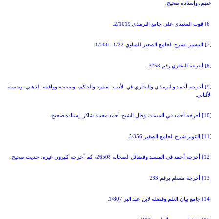
عنهم، وإسناده صحيح
.
[6] قوت المغتذي على جامع الترمذي
2/1019.
[7] التيسير بشرح الجامع الصغير للمناوي
1/22 - 1/506.
[8] أخرجه البخاري رقم
3753.
[9] أخرجه أحمد والترمذي والبخاري في الأدب المفرد والحاكم، وصححه ووافقه الذهبي، وحسنه
الألباني
.
[10] أخرجه أحمد في المسند، وقال الشيخ أحمد محمد شاكر
:
إسناده صحيح
.
[11] التنوير شرح الجامع الصغير
5/356.
[12] أخرجه أحمد في المسند وفضائل الصحابة
26508
، كما أخرجه كثيرون غيره، حديث صحيح
.
[13] أخرجه مسلم برقم
233.
[14] جامع بيان العلم وفضله لابن عبد البر
1/807.