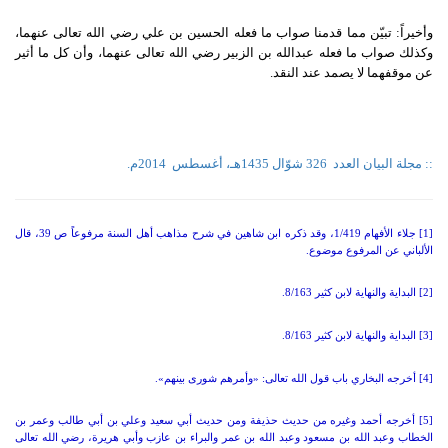
وأخيراً: تبيّن مما قدمنا صواب ما فعله الحسين بن علي رضي الله تعالى عنهما،
وكذلك صواب ما فعله عبدالله بن الزبير رضي الله تعالى عنهما، وأن كل ما أثير
عن موقفهما لا يصمد عند النقد.
:: مجلة البيان العدد
326 شوّال 1435هـ، أغسطس
2014م.
[1] جلاء الأفهام
1/419
، وقد ذكره ابن شاهين في شرح مذاهب أهل السنة مرفوعاً ص
39
، قال
الألباني عن المرفوع موضوع
.
[2] البداية والنهاية لابن كثير
8/163.
[3] البداية والنهاية لابن كثير
8/163.
[4] أخرجه البخاري باب قول الله تعالى
: «
وأمرهم شورى بينهم
».
[5] أخرجه أحمد وغيره من حديث حذيفة ومن حديث أبي سعيد وعلي بن أبي طالب وعمر بن
الخطاب وعبد الله بن مسعود وعبد الله بن عمر والبراء بن عازب وأبي هريرة، رضي الله تعالى