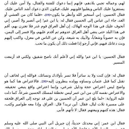
لهم، وعماله تجبي بلادهم، فإنهم إنما دعوك للفتنة والقتال، ولا آمن عليك أن
يستفزوا عليك الناس ويقلبوا قلوبهم عليك، فيكون الذي دعوك أشد الناس عليك.
فقال الحسين: إني أستخير الله وأنظر ما يكون»
، «فلما كان من العشي أو
[19]
الغد، جاء ابن عباس إلى الحسين فقال له: يا ابن عم! إني أتصبر ولا أصبر، إني
أتخوف عليك في هذا الوجه الهلاك، إن أهل العراق قوم غدر فلا تغترن بهم، أقم
في هذا البلد حتى ينفي أهل العراق عدوهم ثم أقدم عليهم، وإلا فسر إلى اليمن،
فإن به حصوناً وشعاباً، ولأبيك به شيعة، وكن عن الناس في معزل، واكتب إليهم
وبث دعاتك فيهم، فإني أرجو إذا فعلت ذلك أن يكون ما تحب.
فقال الحسين: يا ابن عم! والله إني لأعلم أنك ناصح شفيق، ولكني قد أزمعت
المسير.
فقال له: فإن كنت ولا بد سائراً فلا تسر بأولادك ونسائك، فوالله إني لخائف أن
تقتل كما قتل عثمان ونساؤه وولده ينظرون إليه»
.. فالاعتراض هنا كما هو
[20]
واضح ليس اعتراض حجة ودليل شرعي، وإنما اعتراض واقع ينبغي تحقيقه.
والاعتراض نفسه كان من ابن عمر ليس تخطئة لمسلك الحسين شرعاً، كما دلت
عليه الرواية: «لما بلغ ابن عمر أن الحسين بن علي قد توجه إلى العراق فلحقه
على مسيرة ثلاث ليال، فقال: أين تريد؟ قال: العراق. وإذا معه طوامير وكتب،
فقال: هذه كتبهم وبيعتهم. فقال: لا تأتهم. فأبى.
فقال ابن عمر: إني محدثك حديثاً، إن جبريل أتى النبي صلى الله عليه وسلم
فخيره بين الدنيا والآخرة فاختار الآخرة ولم يرد الدنيا، وإنك بضعة من رسول الله