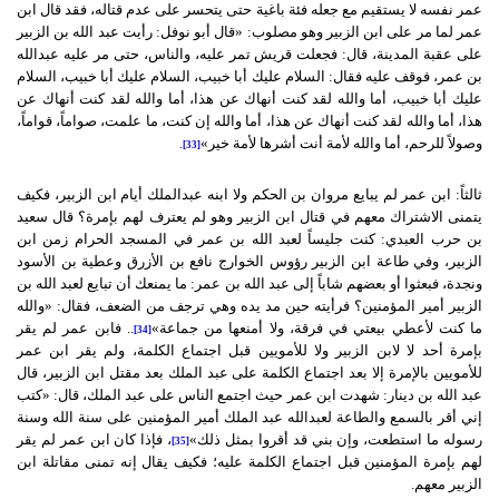
عمر نفسه لا يستقيم مع جعله فئة باغية حتى يتحسر على عدم قتاله، فقد قال ابن
عمر لما مر على ابن الزبير وهو مصلوب: «قال أبو نوفل: رأيت عبد الله بن الزبير
على عقبة المدينة، قال: فجعلت قريش تمر عليه، والناس، حتى مر عليه عبدالله
بن عمر، فوقف عليه فقال: السلام عليك أبا خبيب، السلام عليك أبا خبيب، السلام
عليك أبا خبيب، أما والله لقد كنت أنهاك عن هذا، أما والله لقد كنت أنهاك عن
هذا، أما والله لقد كنت أنهاك عن هذا، أما والله إن كنت، ما علمت، صواماً، قواماً،
وصولاً للرحم، أما والله لأمة أنت أشرها لأمة خير»
.
[33]
ثالثاً: ابن عمر لم يبايع مروان بن الحكم ولا ابنه عبدالملك أيام ابن الزبير، فكيف
يتمنى الاشتراك معهم في قتال ابن الزبير وهو لم يعترف لهم بإمرة؟ قال سعيد
بن حرب العبدي: كنت جليساً لعبد الله بن عمر في المسجد الحرام زمن ابن
الزبير، وفي طاعة ابن الزبير رؤوس الخوارج نافع بن الأزرق وعطية بن الأسود
ونجدة، فبعثوا أو بعضهم شاباً إلى عبد الله بن عمر: ما يمنعك أن تبايع لعبد الله بن
الزبير أمير المؤمنين؟ فرأيته حين مد يده وهي ترجف من الضعف، فقال: «والله
ما كنت لأعطي بيعتي في فرقة، ولا أمنعها من جماعة»
.. فابن عمر لم يقر
[34]
بإمرة أحد لا لابن الزبير ولا للأمويين قبل اجتماع الكلمة، ولم يقر ابن عمر
للأمويين بالإمرة إلا بعد اجتماع الكلمة على عبد الملك بعد مقتل ابن الزبير، قال
عبد الله بن دينار: شهدت ابن عمر حيث اجتمع الناس على عبد الملك، قال: «كتب
إني أقر بالسمع والطاعة لعبدالله عبد الملك أمير المؤمنين على سنة الله وسنة
رسوله ما استطعت، وإن بني قد أقروا بمثل ذلك»
، فإذا كان ابن عمر لم يقر
[35]
لهم بإمرة المؤمنين قبل اجتماع الكلمة عليه؛ فكيف يقال إنه تمنى مقاتلة ابن
الزبير معهم.