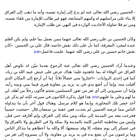
- الحسين رضي الله تعالى عنه لم يدع إلى إمارة نفسه، وأنه ما ذهب إلى العراق
إلا بناء على مراسلتهم له وكتبهم المتتابعة، فهو غير طالب للإمارة من تلقاء نفسه،
ومن ثم فلا تتناوله الأحاديث الواردة في النهي عن طلب الإمارة.
وكان الحسين بن علي رضي الله تعالى عنهما ممن يعمل بما علم، ولم يكن العلم
عنده لمجرد المعرفة، كما دل على ذلك نقش خاتمه، قال علي بن الحسين: «كان
نقش خاتم حسين بن علي رضي الله عنهما: علمت فاعمل»
.
[14]
وعندما أراد الحسين رضي الله تعالى عنه الرجوع بعدما تبيّن له نكوص أهل
العراق عن الوفاء له بما عاهدوه عليه؛ هناك عرض على جيش عبيد الله بن زياد،
كما في إحدى الروايات: «اختاروا مني خصالاً ثلاثاً: إما أن أرجع إلى المكان الذي
أقبلت منه، وإما أن أضع يدي في يد يزيد بن معاوية فيرى فيما بيني وبينه رأيه،
وإما أن تسيروني إلى أي ثغر من ثغور المسلمين شئتم فأكون رجلاً من أهله، لي
ما لهم وعلي ما عليهم»
. هذا قول يذكره الكاتبون في سيرته، لكنه لم يذكر عن
[15]
أحد حضر تلك المحاورة، وإنما هو كلام مرسل. وهناك قول آخر بأن ما يتداوله
الناس مما عرضه الحسين لم يحدث، فعن عقبة بن سمعان قال: «صحبت حسيناً
فخرجت معه من المدينة إلى مكة، ومن مكة إلى العراق، ولم أفارقه حتى قتل،
وليس من مخاطبته الناس كلمة بالمدينة ولا بمكة ولا في الطريق ولا بالعراق ولا
في عسكر إلى يوم مقتله، إلا وقد سمعتها، ألا والله ما أعطاهم ما يتذاكر الناس
وما يزعمون من أن يضع يده في يد يزيد بن معاوية، ولا أن يسيروه إلى ثغر من