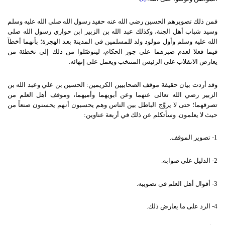
فمن ذلك تصويرهم الحسين رضي الله عنه حفيد رسول الله صلى الله عليه وسلم
وسيد شباب أهل الجنة، وكذلك عبد الله بن الزبير ابن حواري رسول الله صلى
الله عليه وسلم وأول مولود ولد للمسلمين في المدينة بعد الهجرة؛ بأنهما أخطآ
فيما فعلا لعدم صبرهما على جور الحكام، ليتوصّلوا من ذلك إلى تخطئة من
يعارض الانقلاب على الرئيس المنتخب ويعمل على إنهائه.
وقد أردت بيان حقيقة موقف الصحابيين الكريمين: الحسين بن علي وعبد الله بن
الزبير رضي الله تعالى عنهما وعن أبويهما وأميهما، وموقف أهل العلم من
تصرفهما؛ حتى لا يروَّج الباطل بين الناس وهم يحسبون أنهم يحسنون صنعاً من
حيث لا يعلمون. وسأتكلم عن ذلك في أربعة عناوين:
1- تصوير الموقف.
2- الدليل على صوابه.
3- أقوال أهل العلم في تصويبه.
4- الرد على ما يعارض ذلك.