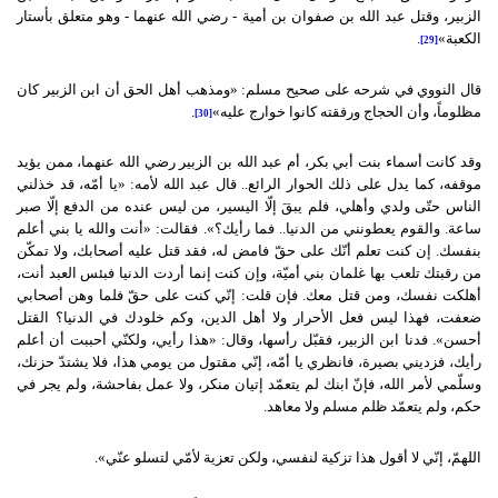
الزبير، وقتل عبد الله بن صفوان بن أمية - رضي الله عنهما - وهو متعلق بأستار
الكعبة»
.
[29]
قال النووي في شرحه على صحيح مسلم: «ومذهب أهل الحق أن ابن الزبير كان
مظلوماً، وأن الحجاج ورفقته كانوا خوارج عليه»
.
[30]
وقد كانت أسماء بنت أبي بكر، أم عبد الله بن الزبير رضي الله عنهما، ممن يؤيد
موقفه، كما يدل على ذلك الحوار الرائع.. قال عبد الله لأمه: «يا أمّه، قد خذلني
الناس حتّى ولدي وأهلي، فلم يبقَ إلّا اليسير، من ليس عنده من الدفع إلّا صبر
ساعة. والقوم يعطونني من الدنيا.. فما رأيك؟». فقالت: «أنت والله يا بني أعلم
بنفسك. إن كنت تعلم أنّك على حقّ فامض له، فقد قتل عليه أصحابك، ولا تمكّن
من رقبتك تلعب بها غلمان بني أميّة، وإن كنت إنما أردت الدنيا فبئس العبد أنت،
أهلكت نفسك، ومن قتل معك. فإن قلت: إنّي كنت على حقّ فلما وهن أصحابي
ضعفت، فهذا ليس فعل الأحرار ولا أهل الدين، وكم خلودك في الدنيا؟ القتل
أحسن». فدنا ابن الزبير، فقبّل رأسها، وقال: «هذا رأيي، ولكنّي أحببت أن أعلم
رأيك، فزديني بصيرة، فانظري يا أمّه، إنّي مقتول من يومي هذا، فلا يشتدّ حزنك،
وسلّمي لأمر الله، فإنّ ابنك لم يتعمّد إتيان منكر، ولا عمل بفاحشة، ولم يجر في
حكم، ولم يتعمّد ظلم مسلم ولا معاهد.
اللهمّ، إنّي لا أقول هذا تزكية لنفسي، ولكن تعزية لأمّي لتسلو عنّي».