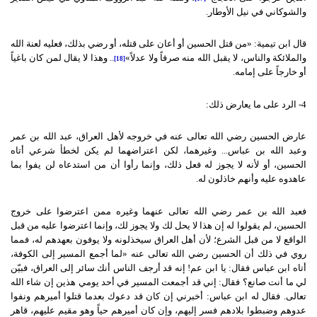
والشوكاني في نيل الأوطار.
قال ابن تيمية: «من قتل الحسين أو أعان على قتله، أو رضي بذلك، فعليه لعنة الله
والملائكة والناس، لا يقبل الله منه صرفاً ولا عدلاً»
.. وهذا لا يقال لمن كان باغياً
[18]
أو خارجاً على إمامه.
4- الرد على ما يعارض ذلك:
عارض الحسين رضي الله تعالى عنه في خروجه لأهل العراق، عبد الله بن عمر
وعبد الله بن عباس... وغيرهما، لكن اعتراضهما لم يكن لخطأ شرعي أتاه
الحسين، أو لأنه لا يجوز له فعل ذلك، وإنما رأوا أن من استدعاه لن يفوا بما
عاهدوه عليه وأنهم خاذلون له.
فعبد الله بن عمر رضي الله تعالى عنهما وغيره ممن اعترضوا على خروج
الحسين، لم يقولوا له إن هذا لا يحل لك ولا يجوز لك، وإنما اعترضوا عليه من قبل
الواقع لا من قبل الشرع؛ لأن أهل العراق سيخذلونه ولا يوفون بعهدهم له، فمما
روي في ذلك أن الحسين رضي الله تعالى عنه «لما أجمع المسير إلى الكوفة،
أتاه ابن عباس فقال: يا ابن عم! إنه قد أرجف الناس أنك سائر إلى العراق، فبيّن
لي ما أنت صانع؟ فقال: إني قد أجمعت المسير في أحد يومي هذين إن شاء الله
تعالى. فقال له ابن عباس: أخبرني إن كان قد دعوك بعدما قتلوا أميرهم ونفوا
عدوهم وضبطوا بلادهم فسر إليهم، وإن كان أميرهم حياً وهو مقيم عليهم، قاهر