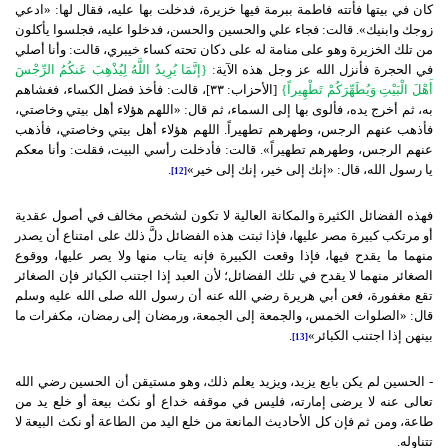
كان في بيتها فأتته فاطمة ببرمة فيها خزيرة، فدخلت بها عليه، فقال لها: «ادعي
زوجك وابنيك». قالت: فجاء علي والحسين والحسن، فدخلوا عليه، فجلسوا يأكلون
من تلك الخزيرة وهو على منامة له على دكان تحته كساء خيبري، قالت: وأنا أصلي
في الحجرة فأنزل الله عز وجل هذه الآية:
{إنَّمَا يُرِيدُ اللَّهُ لِيُذْهِبَ عَنكُمُ الرِّجْسَ
أَهْلَ الْبَيْتِ وَيُطَهِّرَكُمْ تَطْهِيراً}
[الأحزاب: ٣٣]،
قالت: فأخذ فضل الكساء، فغشاهم
به، ثم أخرج يده، فألوى بها إلى السماء، ثم قال: «اللهم هؤلاء أهل بيتي وخاصتي،
فأذهب عنهم الرجس، وطهرهم تطهيراً. اللهم هؤلاء أهل بيتي وخاصتي، فأذهب
عنهم الرجس، وطهرهم تطهيراً». قالت: فأدخلت رأسي البيت، فقلت: وأنا معكم
يا رسول الله، قال: «إنك إلى خير، إنك إلى خير»
.
[12]
فهذه الفضائل الكثيرة والمكانة العالية لا تكون لشخص مخالف في أصول عقدية
أو مرتكب كبيرة مصر عليها، فإذا ثبتت هذه الفضائل دلَّ ذلك على امتناع أن يصدر
منهما ما يقدح فيها، فإذا وقعت الكبيرة فإنه يتاب منها ولا يصر عليها، ووقوع
الصغائر منهما لا يقدح في تلك الفضائل؛ لأن العبد إذا اجتنب الكبائر فإن الصغائر
تقع مغفورة، فعن أبي هريرة رضي الله عنه أن رسول الله صلى الله عليه وسلم
قال: «الصلوات الخمس، والجمعة إلى الجمعة، ورمضان إلى رمضان، مكفرات ما
بينهن إذا اجتنب الكبائر»
.
[13]
- الحسين لم يكن بايع يزيد، ويزيد يعلم ذلك، وهو مستيقن أن الحسين رضي الله
تعالى عنه لا يرضى إمارته، فليس في موقفه خداع أو نكث بيعة أو خلع يد من
طاعة، ومن ثم فإن كل الأحاديث المانعة من خلع اليد من الطاعة أو نكث البيعة لا
تتناوله.