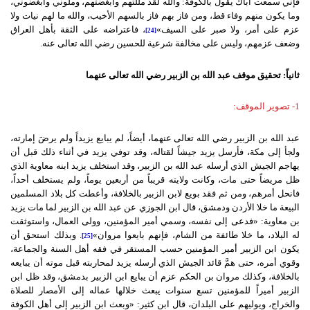
فإني سمعت أباك يقول بالكوفة: والله لقد مللتهم وأبغضتهم، وملوني وأبغضوني،
وما يكون منهم وفاء قط، ومن فاز بهم فاز بالسهم الأخيب، والله ما لهم نيات ولا
عزم على أمر، ولا صبر على السيف»
، فاعتراضه على الثقة بأهل العراق
[24]
وضعف عزمهم، وليس على مخالفة شرعية للحسين رضي الله تعالى عنه.
ثانياً: تحقيق موقف عبد الله بن الزبير رضي الله تعالى عنهما
1- تصوير الموقف:
عبد الله بن الزبير رضي الله تعالى عنهما، أيضاً، لم يبايع يزيداً ولم يرضَ إمارته،
ولجأ إلى مكة، فأرسل يزيد جيشاً لقتاله، وقد توفي يزيد في أثناء ذلك قبل أن
يهاجم الجيش الذي أرسله عبد الله بن الزبير، وقد استخلف يزيد ابنه معاوية الذي
ظل مريضاً حتى مات، وكانت ولايته قريباً من أربعين يوماً، ولم يستخلف أحداً،
فانحل أمرهم، ومن ثم فقد بويع لابن الزبير بالخلافة، وأعطت كل بلاد المسلمين
البيعة ما خلا الأردن ودمشق، قال ابن الجوزي عن عبد الله بن الزبير لما مات يزيد
بن معاوية: «فدعى إلى نفسه، وسمي أمير المؤمنين، وولى العمال، واستوثقت
له البلاد، ما خلا طائفة من الشام، فإنهم بايعوا مروان»
. وبذلك استحق أن
[25]
يكون ابن الزبير أمير المؤمنين حسب المستقر في فقه أهل السنة والجماعة،
وقوي أمره، حتى همَّ قائد الجيش الذي أرسله يزيد لمحاربته قبل موته أن يبايعه
بالخلافة، وكذلك مروان بن الحكم عزم أن يبايع ابن الزبير بدمشق، وقد ظل ابن
الزبير أميراً للمؤمنين تسع سنوات يبعث خلالها عماله إلى الأمصار للصلاة
والخراج، ويوليهم على البلدان، قال ابن كثير: «وبعث ابن الزبير إلى أهل الكوفة