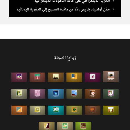
الحزب الديمقراطي على حافة التحوّلات الديمغرافية
حفل أولمبياد باريس ردَّة من مائدة المسيح إلى الدهرية اليونانية
زوايا المجلة