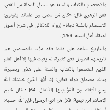
والاعتصام بالكتاب والسنة هو سبيل النجاة من الفتن،
فعن الزهري قال: «كان مَن مضى مِن علمائنا يقولون:
الاعتصام بالسُّنة نجاة» (رواه اللالكائي في شرح أصول
اعتقاد أهل السنة: 1/56).
والتاريخ شاهد على ذلك؛ فقد مرَّت بالمسلمين عبر
تاريخهم الطويل فتن كثيرة، لم يثبت فيها إلا أهل العلم
الذين اعتصموا بالكتاب والسنة على هدًى وبصيرة،
وذلك مصداق قوله تعالى: {يَا أَيُّهَا النَّبِيُّ حَسْبُكَ اللَّهُ
وَمَنِ اتَّبَعَكَ مِنَ الْـمُؤْمِنِينَ} [الأنفال: 64] ؛ قال شيخ
الإسلام ابن تيمية: فكل مَن اتبع الرسول فإن الله حسبه؛