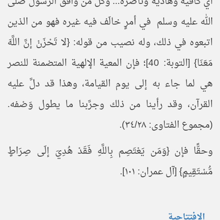
أي كافيه وهاديه وناصره... وكل مَن وافق الرسول صلى
الله عليه وسلم في أمرٍ خالَف فيه غيره فهو من الذين
اتبعوه في ذلك، وله نصيب من قوله: {لا تَحْزَنْ إنَّ اللَّهَ
مَعَنَا} [التوبة: 40]؛ فإن المعية الإلهية المتضمنة للنصر
هي لما جاء به إلى يوم القيامة، وهذا قد دلَّ عليه
القرآن، وقد رأينا من ذلك وجرَّبنا ما يطول وَصْفه.
(مجموع الفتاوى: ٣٤/٢٨).
وحقًّا فإن {وَمَن يَعْتَصِم بِاللَّهِ فَقَدْ هُدِيَ إلَى صِرَاطٍ
مُّسْتَقِيمٍ} [آل عمران: ١٠١].
الافتتاحية