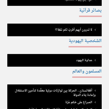
بصائر قرآنية
لا تدرون أيهم أقربُ لكم نفعًا؟!
الشخصية اليهودية
عداوة اليهود
المسلمون والعالم
أفغانستان... الحركة بين توازنات دولية معقَّدة لتـأمين الاستقلال
وإعادة بناء الدولة
الصراع على حُكم غزة