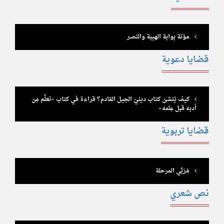
مؤتة بوابة الهيبة والنصر
قضايا دعوية
كيف يُنشئ كتاب دينيّ الجيل القادم؟ قراءة في كتاب «تعلَّم مِن
أدبه قبل عِلمه»
قضايا تربوية
مُرَبِّي المرحلة
نص شعري