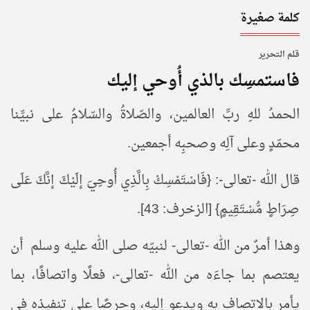
كلمة صغيرة
قـلـم الـتحـرير
فاستمسِك بالذي أُوحي إليك
الحمدُ للهِ ربِّ العالمين، والصّلاةُ والسّلامُ على نبيِّنا
محمّدٍ وعلى آلِه وصحبِه أجمعين.
قال الله -تعالى-: {فَاسْتَمْسِكْ بِالَّذِي أُوحِيَ إلَيْكَ إنَّكَ عَلَى
صِرَاطٍ مُّسْتَقِيمٍ} [الزخرف: 43].
وهذا أمرٌ من الله -تعالى- لنبيّه صلى الله عليه وسلم أن
يعتصم بما جاءَه من الله -تعالى-، فعلًا واتصافًا، بما
يأمر بالاتصاف به ويدعو إليه، وحرصًا على تنفيذه في