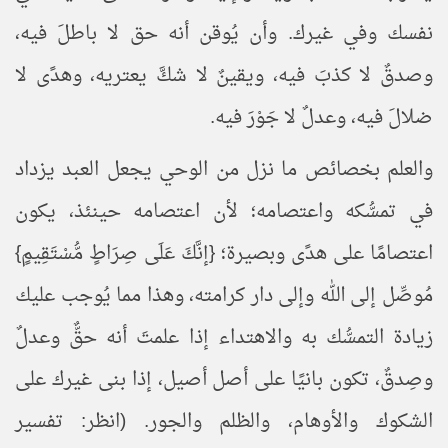
نفسك وفي غيرك. وأن يُوقن أنه حق لا باطلَ فيه،
وصدقٌ لا كذبَ فيه، ويقينٌ لا شكَّ يعتريه، وهدًى لا
ضلالَ فيه، وعدلٌ لا جَوْرَ فيه.
والعلم بخصائص ما نزل من الوحي يجعل العبد يزداد
في تمسُّكه واعتصامه؛ لأن اعتصامه حينئذ، يكون
اعتصامًا على هدًى وبصيرة؛ {إنَّكَ عَلَى صِرَاطٍ مُّسْتَقِيمٍ}
مُوصِّل إلى الله وإلى دار كرامته، وهذا مما يُوجب عليك
زيادة التمسُّك به والاهتداء إذا علمتَ أنه حقٌّ وعدلٌ
وصِدقٌ، تكون بانيًا على أصل أصيل، إذا بنى غيرك على
الشكوك والأوهام، والظلم والجور. (انظر: تفسير