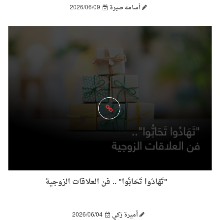
أسامه صبرة
2026/06/09
"تَهَادُوا تَحَابُّوا" .. فن العلاقات الزوجية
أميرة زكي
2026/06/04