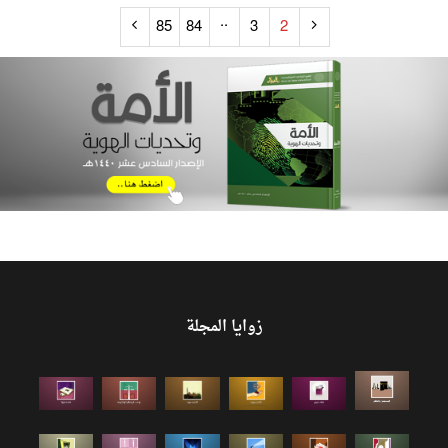
..
85
84
3
2
زوايا المجلة