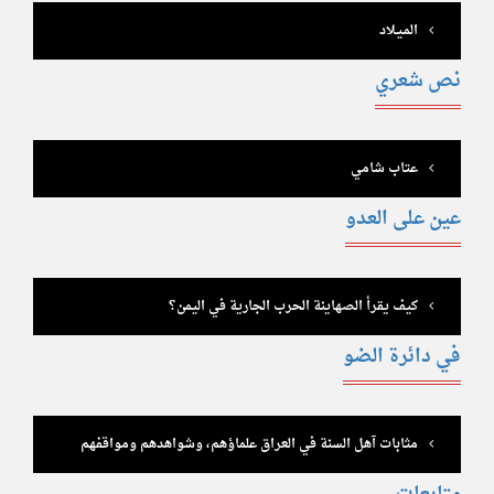
المـيـلاد
نص شعري
عتاب شامي
عين على العدو
كيف يقرأ الصهاينة الحرب الجارية في اليمن؟
في دائرة الضو
مثابات آهل السنة في العراق علماؤهم، وشواهدهم ومواقفهم