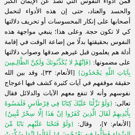
فمن أدواء النفوس التي تصد عن الإيمان الكبر
والحسد والعناد، حتى إن هذه الأدواء لتحمل
أصحابها على إنكار المحسوسات أو تحريف دلالتها
كي لا تكون حجة. وعلى هذا؛ ينبغي مواجهة هذه
النفوس بحقيقتها بدلًا من إضاعة الوقت في إقامة
أدلة هم يعلمون قبل غيرهم صدقها وصواب دلالتها
على مضمونها
:
{فَإنَّهُمْ لا يُكَذِّبُونَكَ وَلَكِنَّ الظَّالِـمِينَ
بِآيَاتِ اللَّهِ يَجْحَدُونَ}
[الأنعام: ٣٣]،
وقد بين الله
حقيقة موقفهم في آيات كثيرة كشف فيها اعوجاج
نفوسهم وأنه لا تنفع معهم الآيات والدلائل فقال
تعالى
:
{وَلَوْ نَزَّلْنَا عَلَيْكَ كِتَابًا فِي قِرْطَاسٍ فَلَمَسُوهُ
بِأَيْدِيهِمْ لَقَالَ الَّذِينَ كَفَرُوا إنْ هَذَا إلَّا سِحْرٌ مُّبِينٌ}
[الأنعام: ٧]،
وقال
:
{وَلَوْ فَتَحْنَا عَلَيْهِم بَابًا مِّنَ
السَّمَاءِ فَظَلُّوا فِيهِ يَعْرُجُونَ 14 لَقَالُوا إنَّمَا سُكِّرَتْ