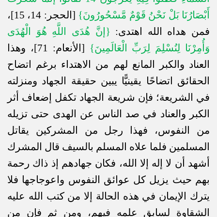
أَبْصَارُنَا بَلْ نَحْنُ قَوْمٌ مَّسْحُورُونَ}
[الحجر: 14، 15]
،
فمن هداه الله اهتدى
:
{إنَّ هُدَى اللَّهِ هُوَ الْهُدَى
وَأُمِرْنَا لِنُسْلِمَ لِرَبِّ الْعَالَمِينَ}
[الأنعام: 71]
، وهذا
العناد والكبر المانع لهم من الاهتداء برغم اتضاح
الحقائق اتضاحًا يقينيًّا يبين حقيقة الجهاد ومنزلته
في الشريعة؛ فإن شريعة الجهاد تكفل إضعاف أثر
الكبر والعناد في صد الناس عن الهدى حتى تزيله
من النفوس، فهذا رجل من المشركين يقاتل
المسلمين فلما علاه المسلم بالسيف قال المشرك
أشهد أن لا إله إلا الله، فكان جهادهم إذ ذاك رحمة
بهم حيث يزيل كل عوائق النفوس واعوجاجها فلا
يترك الإيمان في هذه الحالة إلا من كتب الله عليه
الشقاوة لسابق علمه فيهم، ومن ثم فإن من