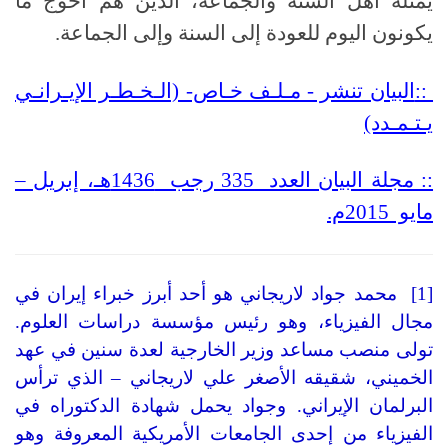
يمثله أهل السنة والجماعة، الذين هم أحوج ما
يكونون اليوم للعودة إلى السنة وإلى الجماعة.
::
البيان تنشر - مـلـف خـاص- (الـخـطـر الإيـرانـي
يـتـمـدد)
:: مجلة البيان العدد 335 رجب 1436هـ، إبريل –
مايو 2015م.
[1]
محمد جواد لاريجاني هو أحد أبرز خبراء إيران في
مجال الفيزياء، وهو رئيس مؤسسة دراسات العلوم
.
تولى منصب مساعد وزير الخارجية لعدة سنين في عهد
الخميني، شقيقه الأصغر علي لاريجاني
–
الذي ترأس
البرلمان الإيراني
.
وجواد يحمل شهادة الدكتوراه في
الفيزياء من إحدى الجامعات الأمريكية المعروفة وهو