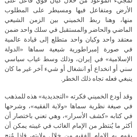
لمجيء الموعود من خلال كيان قوي فاعل على
الأرض ومتفاعل فيها ومسيطر على المطلوب
منها، وهنا ربط الخميني بين الزمن الشيعي
الماضي والحاضر والمستقبل في سلك واحد ضمن
معتقد واحد وكيان واحد متطلع إلى قيادة عالمية
في صورة إمبراطورية شيعية سماها «الدولة
الإسلامية» في إيران، وذلك وسط غياب سياسي
سني أو انخداع أو انشغال أو شيء آخر غير ما كان
ينبغي فعله تجاه ذلك الخطر.
وقد أودع الخميني فكرته «التجديدية» هذه للمذهب
في صيغة نظرية سماها «ولاية الفقيه»، وشرحها
في كتابه «كشف الأسرار»، وهي تعني باختصار أن
أكثر ما يُنتظر من الإمام الغائب في غيبته يمكن أن
يقوم به الإمام الفقيه من خلال ولايته، فإذا مُنح