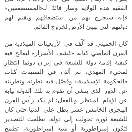
الفقيه هذه الولاية وصار قائدًا لـ«المستضعفين»
فإنه سيخرج بهم من استضعافهم ويقيم لهم
دولتهم التي تهيئ الأرض لخروج القائم.
كان الخميني قد ألّف في الأربعينات الميلادية من
القرن الماضي كتابه «كشف الأسرار» ليعالج فيه
كيفية إقامة دولة للشيعة في إيران دونما انتظار
لمجيء المهدي، ثم ألف في الستينات كتاب
«الحكومة الإسلامية» وفصّل فيه نظرته ونظريته
عن الدور الذي ينبغي أن تقوم به تلك الدولة نيابة
عن الإمام المنتظر. وبالفعل؛ لم يكد رأس القرن
الهجري الخامس عشر يطل على الدنيا حتى كان
للشيعة ثورة تحولت إلى دولة، تطلعت للتصدير
لتكون إمبراطورية أو شبه إمبراطورية، تطمح