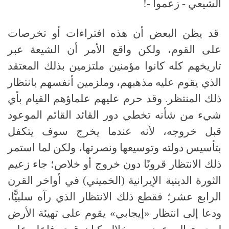
الشيعي - زعموا -!
قد يظن البعض أن هذه افتراءات أو تخرصات
على القوم، ولكن واقع الأمر أن الشيعة عبر
تاريخهم كله كانوا مؤمنين ملتزمين بذلك المعتقد
الذي يقوم عليه مذهبهم، وملزمين أنفسهم بانتظار
ذلك المنتظر. وقد حرم عليهم علماؤهم القيام بأي
شيء من شأنه تخطي دور القائد القائم الموعود
قبل خروجه، لأنه عندما يخرج سوف يتكفل
بتأسيس دولته وتوسيعها ونصرتها، ولكن لما استمر
ذلك الانتظار قرونًا دون خروج أو خلاص؛ جاء زعيم
الثورة الدينية الإيرانية (الخميني) في أواخر القرن
الرابع عشر؛ فقطع ذلك الانتظار الذي رآه سلبيًّا،
ودعا إلى انتظار «إيجابي» يقوم على تهيئة الأرض