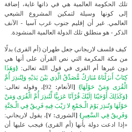
تلك الحكومة العالمية هي في ذاتها غاية، إضافة
إلى كونها وسيلة لتمكين المشروع الشيعي
العالمي
.
غير أن إقليم جنوب غرب آسيا - الآنف
الذكر - هو منطلق تلك الدولة العالمية المنشودة
.
كيف فلسف لاريجاني جعل طهران
(
أم القرى
)
بدلًا
من مكة المكرمة التي نص القرآن على أنها هي
دون غيرها أم القرى في قول الله تعالى:
{
وَهَذَا
كِتَابٌ
أَنزَلْنَاهُ
مُبَارَكٌ
مُّصَدِّقُ
الَّذِي
بَيْنَ
يَدَيْهِ
وَلِتُنذِرَ
أُمَّ
الْقُرَى
وَمَنْ
حَوْلَهَا
}
[
الأنعام
:
92
]
، وقوله تعالى
:
{
وَكَذَلِكَ
أَوْحَيْنَا
إلَيْكَ
قُرْآنًا
عَرَبِيًّا
لِّتُنذِرَ
أُمَّ
الْقُرَى
وَمَنْ
حَوْلَهَا
وَتُنذِرَ
يَوْمَ
الْـجَمْعِ
لا
رَيْبَ
فِيهِ
فَرِيقٌ
فِي
الْـجَنَّةِ
وَفَرِيقٌ
فِي
السَّعِيرِ
}
[
الشورى
:
٧
]
، يقول لاريجاني:
«
إذا ادعت دولة بأنها
(
أم القرى
)
فيجب عليها أن