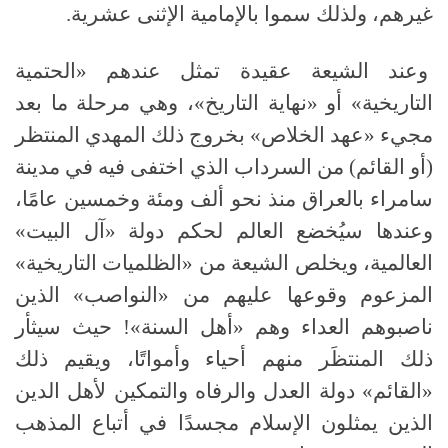
غيرهم، ولذلك سموا بالإمامية الإثنى عشرية.
وعند الشيعة عقيدة تمثل عندهم «الحتمية
التاريخية» أو «نهاية التاريخ»، وهي مرحلة ما بعد
مجيء «عهد الخلاص» بخروج ذلك المهدي المنتظر
(أو القائم) من السرداب الذي اختفى فيه في مدينة
سامراء بالعراق منذ نحو ألف ومئة وخمسين عامًا،
وعندها سيُخضع العالم لحكم دولة «آل البيت»
العالمية، ويخلص الشيعة من «الظلميات التاريخية»
المزعوم وقوعها عليهم من «النواصب» الذين
ناصبوهم العداء وهم «أهل السنة»! حيث سيثأر
ذلك المنتظَر منهم أحياء وأمواتًا، ويقيم ذلك
«القائم» دولة العدل والرفاه والتمكين لأهل الدين
الذين يمثلون الإسلام مجسدًا في أتباع المذهب