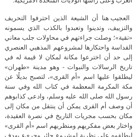
الغرب وعلى رأسها الولايات المتحدة الأمريكية
.
العجيب هنا أن الشيعة الذين احترفوا التحريف
والتزييف، وتدينوا وتعبدوا بالكذب الذي يسمونه
«تقية»؛ وصلت جراءتهم في محاولات جلب معاني
القداسة واحتكارها لمشروعهم المذهبي العنصري
إلى حد أن اخترعوا مكانة لمكان لا قيمة له في
تاريخ الرسالات والنبوات - وهو مدينة «طهران»
ليطلقوا عليها اسم «أم القرى»، لتصبح بديلًا عن
مكة المكرمة المعظمة في كتاب الله وفي سنة
رسول الله صلى الله عليه وسلم، وادعى كذابوهم
أن وصف أم القرى يمكن أن ينتقل من مكان إلى
مكان بحسب مجريات التاريخ في نصرة العقيدة،
واختار بعض مفكريهم ومنظريهم اسم «أم القرى»
ليطلقوه على نظرية لمشروع جائر وجريء يهدف