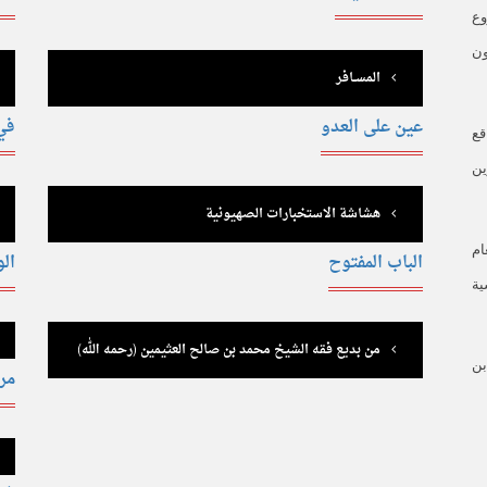
وع
ون
المســافر
عين على العدو
في
.. واقع
ين
هشاشة الاستخبارات الصهيونية
ام
الباب المفتوح
الو
ية
من بديع فقه الشيخ محمد بن صالح العثيمين (رحمه الله)
بن
مر