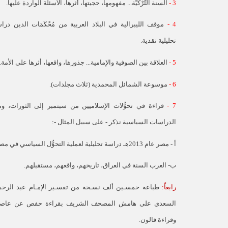
3 -
السنة التَّرْكيَّة... مفهومها، حجيتها، أثرها، الأسئلة الواردة عليها.
4 -
موقف الليبرالية في البلاد العربية من مُحْكَمَات الدين درا
تحليلية نقدية.
5 -
العلاقة بين الصوفية والإمامية... جذورها، واقعها، أثرها على الأمة.
6 -
موسوعة الشمائل المحمدية (ثلاث مجلدات).
7 -
قراءة في تحوُّلات الإسلاميين من سبتمبر إلى الثورات، و
الدراسات السياسية نذكر - على سبيل المثال -:
أ - مصر عام 2013هـ دراسة تحليلية لعملية التحوُّل السياسي في مصر.
ب- العرب السنة في العراق، تاريخهم، واقعهم، مستقبلهم.
رابعاً:
طباعة خمسـين ألف نسـخة من تفسـير الإمـام عبد الرح
السعدي على هامش المصحف الشريف بقراءة حفص عن عاصم
وقراءة قالون.