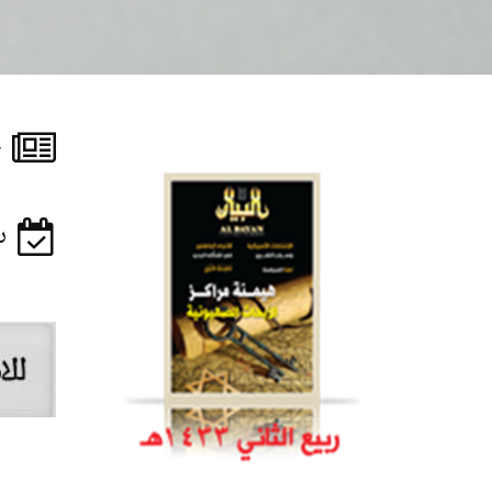
ع
ربي