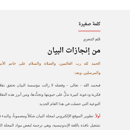
كلمة صغيرة
قـلـم الـتحـرير
من إنجازات البيان
الحمد لله رب العالمين، والصلاة والسلام على خاتم الأنبي
والمرسلين، وبعد:
فبحمد الله – تعالى – وفضله لا زالت مؤسسة البيان تحقق نقل
فكرية ودعوية كبيرة تدلُّ على حيويتها وتجدُّدها، ومن أبرز هذه النقل
النوعية التي حصلت في هذا العام الجديد:
أولاً:
تطوير الموقع الإلكتروني لمجلة البيان شكلاً ومضموناً، والبدء 
تشغيل نافذة باللغة الإندونيسية، وهي ترجمة لبعض مواد المجلة ال