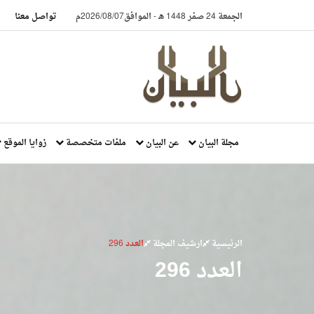
الجمعة 24 صفر 1448 هـ
-
الموافق2026/08/07م
تواصل معنا
مجلة البيان
عن البيان
ملفات متخصصة
زوايا الموقع
الرئيسية
ارشيف المجلة
العدد 296
العدد 296