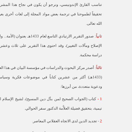
تناسب القارئ الإندونيسي، ونرجو أن يكون في نجاح هذا المشر
تحقيقاً لطموحنا في ترجمة بعض مواد المجلة إلى لغات أخرى بع
الله تعالى.
ثانياً:
صدور التقرير الارتيادي التاسع لعام 1433هـ بعنوان (الأمة.
الإصلاح ومآلات التغيير)، وقد احتوى هذا التقرير على ثلاث وعشر
دراسة محكمة.
ثالثاً:
أصدر مركز البحوث والدراسات في مؤسسة البيان في هذا الع
(1433هـ) أكثر من عشرين كتاباً في موضوعات فكرية وسياس
ودعوية متعددة، من أبرزها:
1 -
كتاب (الجواب الصحيح لمن بدَّل دين المسيح)، لشيخ الإسلام ا
تيمية، بتحقيق فضيلة العلاَّمة الدكتور سفر الحوالي.
2 -
تجديد الدين لدى الاتجاه العقلاني المعاصر.