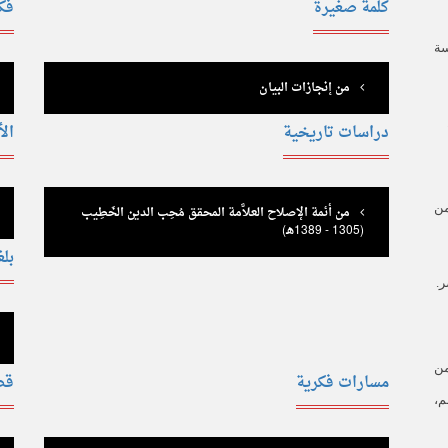
كلمة صغيرة
فك
سة
من إنجازات البيان
دراسات تاريخية
الأ
من
من أئمة الإصلاح العلاَّمة المحقق مُحِب الدين الخَطِيب
(1305 - 1389هـ)
بلغ
من
مسارات فكرية
قض
،