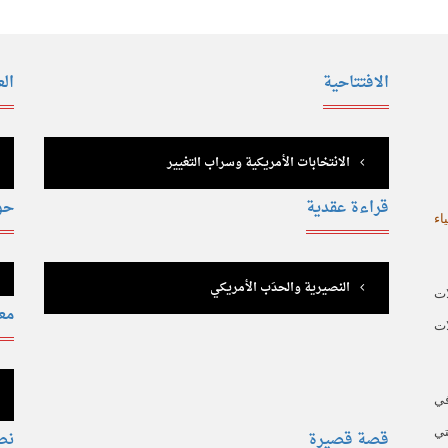
الافتتاحية
ال
الانتخابات الأمريكية وسراب التغيير
قراءة عقدية
حو
اء
النصيرية والحدَب الأمريكي
ات
مع
ات
في
تي
قصة قصيرة
نص