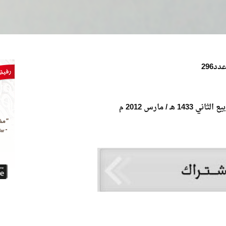
دد296
ع الثاني 1433 هـ / مارس 2012 م