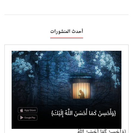
أحدث المنشورات
{وَأَحْسِنْ كَمَا أَحْسَنَ اللَّهُ