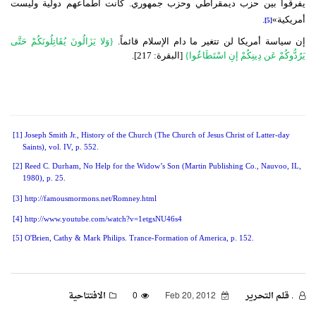
يفرقوا بين حزب ديمقراطي وحزب جمهوري
.
كانت أطماعهم دولية وليست
أمريكية
»
.
[5]
إن سياسة أمريكا لن تتغير ما دام الإسلام قائماً
.
{وَلا يَزَالُونَ يُقَاتِلُونَكُمْ حَتَّى
يَرُدُّوكُمْ عَن دِينِكُمْ إنِ اسْتَطَاعُوا}
[البقرة:
217
].
[1]
Joseph Smith Jr., History of the Church (The Church of Jesus Christ of Latter-day
Saints), vol. IV, p. 552.
[2]
Reed C. Durham, No Help for the Widow’s Son (Martin Publishing Co., Nauvoo, IL,
1980), p. 25.
[3]
http
://famousmormons.net/Romney.html
[4]
http
://www.youtube.com/watch?v=1etgsNU46s4
[5]
O'Brien, Cathy & Mark Philips. Trance-Formation of America, p. 152.
. قـلـم الـتحـرير
Feb 20, 2012
0
الافتتاحية