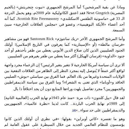
وماذا عن بقية المرشحين؟ أما المرشح الجمهوري
«
نيوت جِنجريتش
» (
بالجيم
المصرية
)
Newt Gingrich
فقد اعتنق الكاثوليكية عام
2009
م، وهو يحمل الدرجة
الـ
33
في
«
ماسونية الطقس الاسكتلندي
»
Scottish Rite Freemasonry
، كما أنه
أحد أعضاء
«
الأيكة البوهيمية
»
، وعضو في
«
مجلس العلاقات الخارجية
»
سيئ
السمعة
.
وأما المرشح الجمهوري الآخر
«
ريك سانتورَم
»
Rick
Santorum
فهو من مشاهير
«
فرسان مالطة
» (
أو
«
الإسبتارية
»
كما يعرفون في التاريخ الإسلامي
)
؛ أولئك
الجنود الصليبيين الذين كان صلاح الدين الأيوبي يعطي من ظفر بأحدهم أو أحد
جنود
«
الداوية
» (
فرسان الهيكل
)
أكثر مما يعطي من ظفر بغيرهم من الصليبيين
.
ألا ترى أن سياسة أمريكا الخارجية لا تتغير بتغير الرئيس؟ إن الزعماء مجرد واجهة
لواقع أكثر عمقاً لا يُتوصل إليه بمجرد النظر إلى الظاهر من العلاقات النفعية بين
الولايات المتحدة وغيرها من بلاد العالم
.
فما الفرق بين سياستَي
«
بوش
»
الصليبي
الحاقد و
«
أوباما
»
الذي تغنى به الشعراء؟ وما الفرق بين سياسة الديمقراطيين
والجمهوريين؟ مجرد تفاصيل يلهث وراءها المتابع دون أن يجد اختلافاً ذا بال
.
لقد قال
«
بيل كلنتون
»
ذات مرة
: «
منذ عام
1945
م نهايةِ الحرب
[
العالمية الثانية
]
إلى
1989
م نهايةِ الحرب الباردة
...
كانت لدينا
«
نظرة عالمية
»
، الجمهوريين
والديمقراطيين على حد سواء
...»
.
[4]
وهو ما تفسره
«
كاثي أوبراين
»
بقولها
: «
في نظري أن أولئك الذين كانوا
يؤسسون للنظام العالمي الجديد من خلال السيطرة على عقول العامة لم