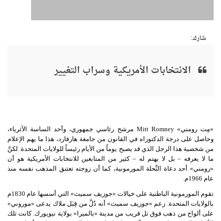
شارك:
الانتخابات الأمريكية وسراب التغيير
«
مِت رومني
»
Mitt Romney
مرشح رئاسي جمهوري، وأحد الساسة الأثرياء،
وحاصل على درجة الدكتوراه في القانون من جامعة هارفارد، هذا ما يهم الإعلام
من شخصية هذا الرجل الذي قد يصبح يوماً من الأيام رئيساً للولايات المتحدة
.
لكنَّ
ما لا يعرفه
–
بل لا يهتم له
–
كثير من المتابعين للانتخابات الأمريكية هو أن
«
رومني
»
أحد دعاة النِّحلة المورمونية، كما أن زوجته تعتنق المذهب نفسه منذ
عام
1966
م
.
تقوم المورمونية الباطنية على خيالات
«
جوزيف سميث
»
التي أسسها عام
1830
م
بالولايات المتحدة
.
زعم
«
جوزيف سميث
»
أنه دُلَّ من قِبَل ملاك يدعى
«
موروني
»
على ألواح من ذهب فوق تل قريب من مدينة
«
بالميرا
»
بولاية نيويورك
.
كانت تلك