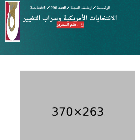
الرئيسية
ارشيف المجلة
العدد 296
الافتتاحية
الانتخابات الأمريكية وسراب التغيير
. قـلـم الـتحـرير