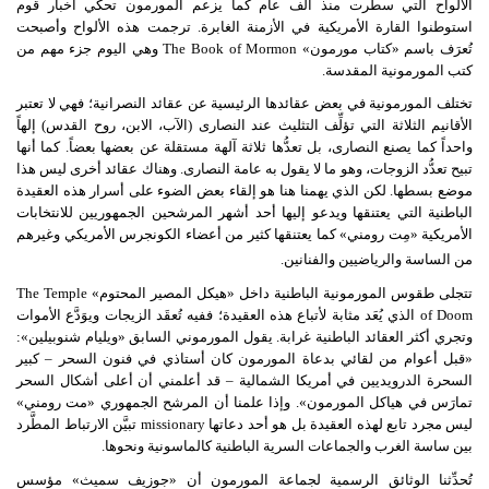
الألواح التي سطرت منذ ألف عام كما يزعم المورمون تحكي أخبار قوم
استوطنوا القارة الأمريكية في الأزمنة الغابرة
.
ترجمت هذه الألواح وأصبحت
تُعرَف باسم
«
كتاب مورمون
»
The Book of Mormon
وهي اليوم جزء مهم من
كتب المورمونية المقدسة
.
تختلف المورمونية في بعض عقائدها الرئيسية عن عقائد النصرانية؛ فهي لا تعتبر
الأقانيم الثلاثة التي تؤلِّف التثليث عند النصارى
(
الآب، الابن، روح القدس
)
إلهاً
واحداً كما يصنع النصارى، بل تعدُّها ثلاثة آلهة مستقلة عن بعضها بعضاً
.
كما أنها
تبيح تعدُّد الزوجات، وهو ما لا يقول به عامة النصارى
.
وهناك عقائد أخرى ليس هذا
موضع بسطها
.
لكن الذي يهمنا هنا هو إلقاء بعض الضوء على أسرار هذه العقيدة
الباطنية التي يعتنقها ويدعو إليها أحد أشهر المرشحين الجمهوريين للانتخابات
الأمريكية
«
مِت رومني
»
كما يعتنقها كثير من أعضاء الكونجرس الأمريكي وغيرهم
من الساسة والرياضيين والفنانين
.
تتجلى طقوس المورمونية الباطنية داخل
«
هيكل المصير المحتوم
»
The Temple
of Doom
الذي يُعَد مثابة لأتباع هذه العقيدة؛ ففيه تُعقَد الزيجات ويوَدَّع الأموات
وتجري أكثر العقائد الباطنية غرابة
.
يقول المورموني السابق
«
ويليام شنوبيلين
»:
«
قبل أعوام من لقائي بدعاة المورمون كان أستاذي في فنون السحر
–
كبير
السحرة الدرويديين في أمريكا الشمالية
–
قد أعلمني أن أعلى أشكال السحر
تمارَس في هياكل المورمون
».
وإذا علمنا أن المرشح الجمهوري
«
مت رومني
»
ليس مجرد تابع لهذه العقيدة بل هو أحد دعاتها
missionary
تبيَّن الارتباط المطَّرد
بين ساسة الغرب والجماعات السرية الباطنية كالماسونية ونحوها
.
تُحدِّثنا الوثائق الرسمية لجماعة المورمون أن
«
جوزيف سميث
»
مؤسس