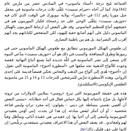
الجماعة مُنِح درجة
«
أستاذ ماسوني
»
في السادس عشر من مارس عام
1842
م
.
كما أن أخاه
«
حيرام سميث
»
تلقَّى ثلاث درجات ماسونية في محفل
[1]
جبل موريا رقم
112
في
«
بالميرا
»
بولاية نيويورك في الوقت الذي كان فيه
«
جوزيف سميث
»
يتلقَّى الوحي على حد زعمه
.
فكبار المورمون هم في
[2]
حقيقتهم أتباع للتنظيم الماسوني
.
وقد ظن البعض أن ارتباط المورمون بالهيكل
الماسوني دليل على أنهم أصابع خفية لليهود، لكن المتفحص لكتاباتهم يجد أنهم
أقرب إلى النصرانية، بل هم من باطنية النصارى
.
إن طقوس الهيكل المورموني تتطابق مع طقوس الهيكل الماسوني حتى في
رموزها وطرق المصافحة
.
والسبب في ذلك هو أن
«
جوزيف سميث
»
مدَّعي النبوة
كان يسعى إلى نشر الماسونية في حُلَّة جديدة كما يصنع أتباع البهائية
.
فقصة
وجوده للألواح الذهبية نجد سلفها في
«
أسطورة أخنوخ
»
الماسونية التي تقول
:
إن
«
أخنوخ
»
هُدي إلى ألواح من الذهب والنحاس تحكي قصصاً قديمة على إحدى
الروابي
.
وهذه الأسطورة تدرَّس للمرشحين للدرجات
13
و
14
و
21
من ماسونية
الطقس الإيكوسي
(
الاسكتلندي
).
هذه هي حقيقة المورمونية التي تبرع
«
رومني
»
بملايين الدولارات من ثروته
لأجلها، بل صرَّح بانتمائه إليها بكل حماس فقال في أحد خطاباته
: «
يتمنى البعض
أن أُقصِي نفسي ببساطة عن ديني
–
يقولون
:
إنه مجرد تراثٍ وليس قناعة
شخصية
–
أو أن أتنكر لبعض مبادئه
.
إن هذا لن يحدث
.
إنني أؤمن بعقيدتي
المورمونية وأسعى إلى أن أحيا بها
.
إن عقيدتي هي عقيدة آبائي، وسأظل وفياً
لهم ولعقائدي
...
قد يعتقد البعض أن هذا الاعتراف بعقيدتي سيفقدني ترشُّحي؛ إن
كانوا على حق، فليكن ذاك
!»
.
[3]