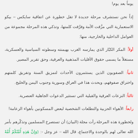
يوماً بعد يوم!
إذاً نحن نستشرف مرحلة جديدة لا تقل خطورة عن اتفاقية سايكس – بيكو
الاستعمارية التي مزَّقت الأمة وفرَّقت كلمتها، وتذكي هذه المرحلة مجموعة من
العوامل الداخلية والخارجية، منها:
أولاً:
المكر الكبّار الذي يمارسه الغرب بهيمنته وسطوته السياسية والعسكرية،
مستغلاً ما يسمى حقوق الأقليات المذهبية والعرقية، وحق تقرير المصير.
ثانياً:
الصفويون الذين يستثمرون الأحداث لتمزيق السنة وتفريق كلمتهم
واختراق صفوفهم، ويحدث هذا في العراق وسورية وجنوب اليمن والخليج.
ثالثاً:
النزعات العرقية والقبلية التي تستثير الدعوات الجاهلية العنصرية.
رابعاً:
الأهواء الحزبية والتطلعات الشخصية لبعض المسكونين بأهواء الزعامة!
ولخطورة هذه المرحلة رأت مجلة
(
البيان
)
أن تستصرخ المسلمين وتذكّرهم بأمر
الله تعالى لهم بالوحدة والاجتماع، قال الله
–
عز وجل
-:
{
وَإنَّ هَذِهِ أُمَّتُكُمْ أُمَّةً