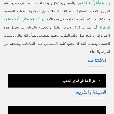
وَاحِدَةً وَأَنَا رَبُّكُمْ فَاتَّقُون
}
[
المؤمنون
: 52
]، ولهذا جاء هذا العدد في مطلع العام
الهجري الجديد لاستثارة هذه القضية، فلا سبيل لمواجهة دعوات التقسيم
والتفكيك إلا بتأكيد الآصرة الجامعة في هذه الأمة،
{
وَاعْتَصِمُوا بِحَبْلِ اللَّهِ جَمِيعًا وَلا
تَفَرَّقُوا
}
[
آل عمران
: 103]
، وندعو العلماء والخطباء والدعاة إلى تحويل هذه
الآصرة إلى برنامج عمل يؤلِّف القلوب ويجمع الصفوف
..
نسأل الله تعالى بأسمائه
الحسنى وصفاته العلا أن يجمع كلمة المسلمين على الطاعات، ويعيذهم من
الفرقة والاختلاف
.
الافتتاحية
حق الأمة في تقرير المصير
العقيدة والشريعة