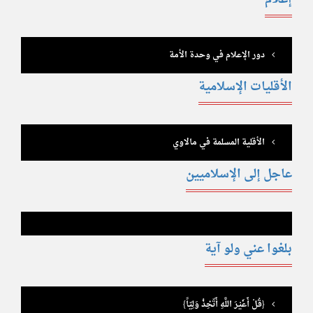
دور الإعلام في وحدة الأمة
الأقليات الإسلامية
الأقلية المسلمة في مالاوي
عاجل إلى الإسلاميين
بلغوا عني ولو آية
{قُلْ أَغَيْرَ اللَّهِ أَتّخِذُ وَلِيّاً}