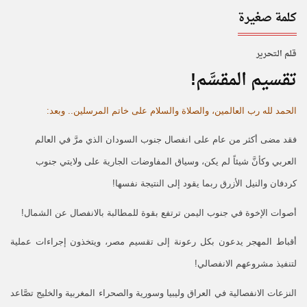
كلمة صغيرة
قـلـم الـتحـرير
تقسيم المقسَّم!
الحمد لله رب العالمين، والصلاة والسلام على خاتم المرسلين.. وبعد:
فقد مضى أكثر من عام على انفصال جنوب السودان الذي مرَّ في العالم
العربي وكأنَّ شيئاً لم يكن، وسياق المفاوضات الجارية على ولايتي جنوب
كردفان والنيل الأزرق ربما يقود إلى النتيجة نفسها!
أصوات الإخوة في جنوب اليمن ترتفع بقوة للمطالبة بالانفصال عن الشمال!
أقباط المهجر يدعون بكل رعونة إلى تقسيم مصر، ويتخذون إجراءات عملية
لتنفيذ مشروعهم الانفصالي!
النزعات الانفصالية في العراق وليبيا وسورية والصحراء المغربية والخليج تصَّاعد