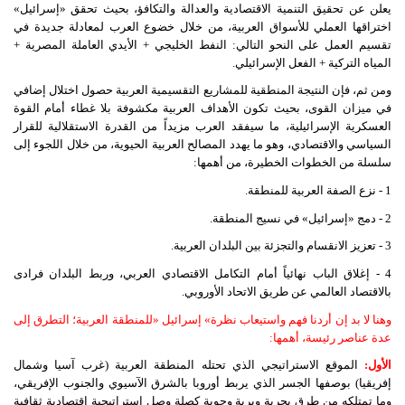
يعلن عن تحقيق التنمية الاقتصادية والعدالة والتكافؤ، بحيث تحقق «إسرائيل»
اختراقها العملي للأسواق العربية، من خلال خضوع العرب لمعادلة جديدة في
تقسيم العمل على النحو التالي: النفط الخليجي + الأيدي العاملة المصرية +
المياه التركية + الفعل الإسرائيلي.
ومن ثم، فإن النتيجة المنطقية للمشاريع التقسيمية العربية حصول اختلال إضافي
في ميزان القوى، بحيث تكون الأهداف العربية مكشوفة بلا غطاء أمام القوة
العسكرية الإسرائيلية، ما سيفقد العرب مزيداً من القدرة الاستقلالية للقرار
السياسي والاقتصادي، وهو ما يهدد المصالح العربية الحيوية، من خلال اللجوء إلى
سلسلة من الخطوات الخطيرة، من أهمها:
1 - نزع الصفة العربية للمنطقة.
2 - دمج «إسرائيل» في نسيج المنطقة.
3 - تعزيز الانقسام والتجزئة بين البلدان العربية.
4 - إغلاق الباب نهائياً أمام التكامل الاقتصادي العربي، وربط البلدان فرادى
بالاقتصاد العالمي عن طريق الاتحاد الأوروبي.
وهنا
لا
بد
إن
أردنا
فهم
واستيعاب
نظرة
«
إسرائيل
»
للمنطقة
العربية؛
التطرق
إلى
عدة
عناصر
رئيسة،
أهمها
:
الأول
:
الموقع الاستراتيجي الذي تحتله المنطقة العربية (غرب آسيا وشمال
إفريقيا) بوصفها الجسر الذي يربط أوروبا بالشرق الآسيوي والجنوب الإفريقي،
وما تمتلكه من طرق بحرية وبرية وجوية كصلة وصل استراتيجية اقتصادية ثقافية