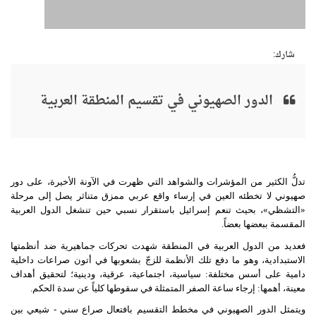
شارك:
الدور الصهيوني في تقسيم المنطقة العربية
تدلُّ الكثير من المؤشرات والشواهد التي ظهرت في الآونة الأخيرة، على دور
صهيوني لا تخطئه العين في إرساء واقع عربي ممزق متناثر يصل إلى مرحلة
«التشظي»، بحيث تنعم إسرائيل باستقرار نسبي حين تنشغل الدول العربية
المقسمة ببعضها بعضاً.
فعديد من الدول العربية في المنطقة شهدت تحركات جماهيرية ضد أنظمتها
الاستبدادية، وهو ما دفع تلك الأنظمة للزجّ بشعوبها في أتون صراعات داخلية
دامية على أسس مختلفة: سياسية، اجتماعية، عرقية، ودينية؛ لتحقيق أهداف
معينة، أهمها: إرجاء ساعة الصفر المتمثلة في سقوطها كلياً عن سدة الحكم.
ويتمثل الدور الصهيوني في مخطط التقسيم بافتعال صراع سني - شيعي بين