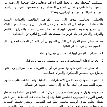
المسلمين كمحطة محورية لجعل الصراع أكثر ضخامة وحِدّة، فيتحول إلى فتنة بين
الشعوب والطوائف والأديان، ليشمل المسلمين والمسيحيين، العرب والبرابرة،
العرب والأتراك، والعرب والإيرانيين، وهكذا.
فالعملية الأساسية تهدف إلى نشر الكراهية الطائفية والعدائية الدينية
والانقسامات العرقية في المنطقة؛ من خلال العمل على زعزعة استقرار البلاد
التي تتمتع بخطوط تقسيم طبيعية، فعندما يشتعل العداء والصراع الطائفي
والعرقي والديني في بلد عربي ما، سيمتد هذا الصراع لباقي دول المنطقة.
وتعتقد دوائر صنع القرار في الكيان الصهيوني أن النماذج العملية لتحقيق ذلك
التقسيم تتمثل في البلدان التالية:
1 - الصراع الدائر في ليبيا قد يمتد إلى نيجيريا وتشاد.
2 - الحرب الأهلية المشتعلة في سورية ستمتد إلى لبنان وتركيا.
3 - الاضطرابات التي شهدتها مصر في أوائل الثورة سعت إسرائيل وحليفاتها
للإيقاع بين المجلس العسكري والقوى الإسلامية.
4 - تشهد السودان عديداً من الاضطرابات الداخلية، وتم التلاعب على مستوى
الهوية السياسية في البلاد، ما أدى إلى انفصال جنوبه عن شماله.
من جهته، يقول «دوري غولد»، رئيس مركز القدس للشؤون العامة ومستشار
رئيس الوزراء الصهيوني «بنيامين نتنياهو»، إن ما يحدث في المنطقة العربية هو
نقطة لخلق شرق أوسط مختلف تعمّ فيه الفوضى، ويعتبر تحقيقاً لأمنيات
وطموحات بعيدة لدى صانعي السياسة الصهيونية المهتمين جداً بالتطورات