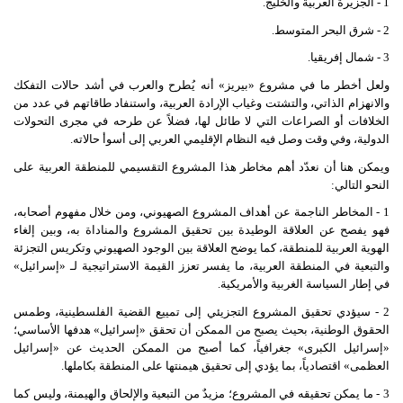
1 - الجزيرة العربية والخليج.
2 - شرق البحر المتوسط.
3 - شمال إفريقيا.
ولعل أخطر ما في مشروع «بيريز» أنه يُطرح والعرب في أشد حالات التفكك
والانهزام الذاتي، والتشتت وغياب الإرادة العربية، واستنفاد طاقاتهم في عدد من
الخلافات أو الصراعات التي لا طائل لها، فضلاً عن طرحه في مجرى التحولات
الدولية، وفي وقت وصل فيه النظام الإقليمي العربي إلى أسوأ حالاته.
ويمكن هنا أن نعدّد أهم مخاطر هذا المشروع التقسيمي للمنطقة العربية على
النحو التالي:
1 - المخاطر الناجمة عن أهداف المشروع الصهيوني، ومن خلال مفهوم أصحابه،
فهو يفصح عن العلاقة الوطيدة بين تحقيق المشروع والمناداة به، وبين إلغاء
الهوية العربية للمنطقة، كما يوضح العلاقة بين الوجود الصهيوني وتكريس التجزئة
والتبعية في المنطقة العربية، ما يفسر تعزز القيمة الاستراتيجية لـ «إسرائيل»
في إطار السياسة الغربية والأمريكية.
2 - سيؤدي تحقيق المشروع التجزيئي إلى تمييع القضية الفلسطينية، وطمس
الحقوق الوطنية، بحيث يصبح من الممكن أن تحقق «إسرائيل» هدفها الأساسي؛
«إسرائيل الكبرى» جغرافياً، كما أصبح من الممكن الحديث عن «إسرائيل
العظمى» اقتصادياً، بما يؤدي إلى تحقيق هيمنتها على المنطقة بكاملها.
3 - ما يمكن تحقيقه في المشروع؛ مزيدٌ من التبعية والإلحاق والهيمنة، وليس كما