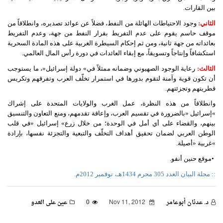
بين القارات.
الثاني:
وجود الاحتياطات الهائلة من النفط، فضلاً عن عوائد تصديره، وانطلاقاً من
موقف حاسم يقوم على عدم التفريط بقرار النفط من جهة، وعدم التفريط
بعائداته من جهة ثانية، ومن ثم إحكام السيطرة الغربية على هذه المادة السحرية
استكشافاً وإنتاجاً وتسويقاً، مع إبقاء العائدات في دورة رأس المال العالمي.
الثالث
:
رعاية
الوجود
الصهيوني
وضمانه
ممثلاً
في
«
دولة
إسرائيل
»
،
ما
يستوجب
أن
تكون
قوية
وآمنة
لتقوم
بدورها
في
استمرار
تخلّف
العرب
وتفرقهم
وتكريس
قطريتهم
وتجزئتهم
.
وانطلاقاً
من
هذه
النظرة،
عمل
الغرب
والولايات
المتحدة
على
إشراك
«
إسرائيل
»
بالضرورة
في
تقسيم
العرب،
وإعاقة
تقدمهم،
ومنع
التعاون
والتنسيق
بينهم،
والقضاء
على
أي
أمل
في
الوحدة؛
من
خلال
زرع
«
إسرائيل
»
في
قلب
الوطن
العربي
لضمان
تحقيق
أهداف
التخلّف
والتبعية
والتجزئة
نفسها،
بإرادة
«
غربية
»
أصيلة
.
•
موقع
حنين
أنفو
.
:: مجلة البيان العدد 305 محرم 1434هـ، نوفمبر 2012م.
د. عدنان أبوعامر
Nov 11, 2012
0
عين على العدو