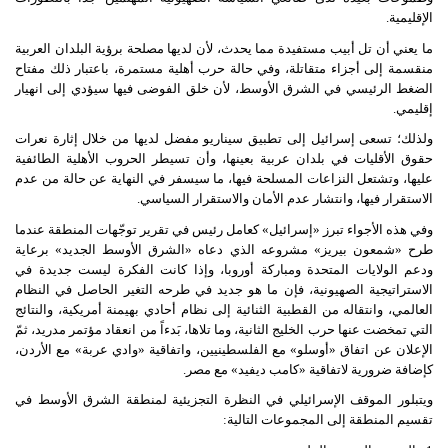
الإقليمية.
ما يعني أن تل أبيب مستفيدة مما يحدث، لأن لديها مصلحة برؤية البلدان العربية
منقسمة إلى أجزاء متقاتلة، وفي حالة حرب أهلية مستمرة، باعتبار ذلك مفتاح
الضغط الرئيسي في الشرق الأوسط، لأن خلق الفوضى فيها سيؤدي إلى انهيار
إقليمي.
ولذلك؛ تسعى إسرائيل إلى تطبيق سيناريو مفضل لديها من خلال إثارة نعرات
حقوق الأقليات في بلدان عربية بعينها، وأن تسيطر الحروب الأهلية الطائفية
عليها، وتشتعل النزاعات المسلحة فيها، ما سيسفر في النهاية عن حالة من عدم
الاستقرار فيها، وانتشار عدم الأمان والاستقرار السياسي.
وفي هذه الأجواء تبرز «إسرائيل» كعامل رئيس في تقرير توجّهات المنطقة عندما
طرح «شمعون بيريز» مشروعه الذي دعاه «الشرق الأوسط الجديد» برعاية
ودعم الولايات المتحدة ومباركة أوروبا، وإذا كانت الفكرة ليست جديدة في
الاستراتيجية الصهيونية، فإن ما هو جديد في طرحه التغير الحاصل في النظام
العالمي، وانتقاله من القطبية الثنائية إلى نظام أحادي بهيمنة أمريكية، والنتائج
التي تمخضت عنها حرب الخليج الثانية، وما تلاها، بَدءاً من انعقاد مؤتمر مدريد، ثمّ
الإعلان عن اتفاق «أوسلو» مع الفلسطينيين، واتفاقية «وادي عربة» مع الأردن،
كإضافة ضرورية لاتفاقية «كامب ديفيد» مع مصر.
ويتبلور الموقف الإسرائيلي في النظرة التجزيئية لمنطقة الشرق الأوسط في
تقسيم المنطقة إلى المجموعات التالية: