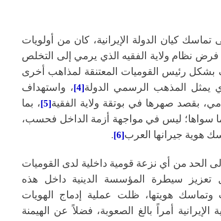
 تماسك كيان الدولة الإيرانية، كان من أولويات
ي عام 1979 السعي إلى فرض نظام ولاية الفقيه الذي يرمي إلى التخلص
بشكل رئيس القوميات المعتنقة لمذاهب أخرى
ي يمثل المذهب الرسمي الدولة
، واستهداف
[4]
امي، بقصد صهرها في بوتقة ولاية الفقية
، بما
[5]
ى ما سواها؛ ليس في مواجهة أزمة الداخل فحسب،
سك هوية جيرانها العرب
.
[6]
لإيراني إلى الحد من أي نزعة قومية داخلية لدى القوميات
 تعزيز سيطرة المؤسسة الدينية داخل هذه
ت وتماسك هويتها، ظلت عملية إدماج الهويات
لإيرانية أمراً بالغ الصعوبة، فضلاً عن الهيمنة