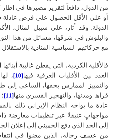
من الدول، دافعاً لتقرير مصيرها في إطار
أو على الأقل الحصول على فرص عادلة ف
الدولة. وقد أثار، على سبيل المثال، ال
والبلوش في شرقها، مسائل من هذا النوع 
مع حركاتهم السياسية المنادية بالاستقل
فالأقلية الكردية، التي يقطن غالبية أبنائها
العدد بين الأقليات العرقية فيها
، لها
[10]
والتمييز الممارس بحقها، الساعي إلى طمس
قراها ومدنها، والتهجير القسري منها
؛ 
[11]
عادة ما يواجه النظام الإيراني ذلك بالقم
مواجهاتٍ عنيفةً عبر تنظيمات معارضة ذا
إلى الحد الذي دفع الخميني إلى إعلان الجه
من عسف رجاله، الذين مضوا في انتقاص 