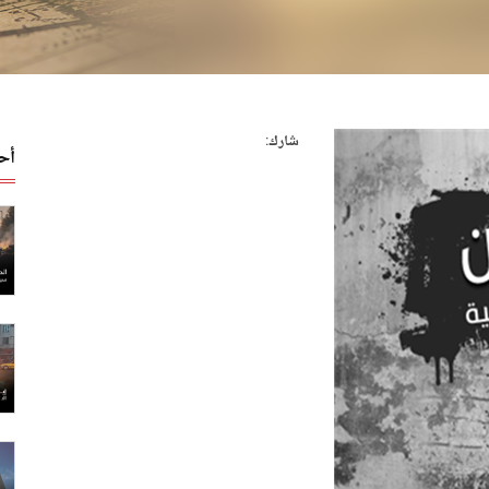
شارك:
أح