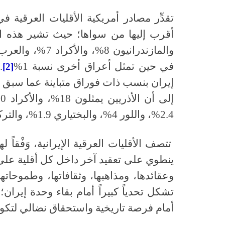
تقدِّر مصادر أمريكية الأقليات العرقية في 
في حين تمثل أعراق أخرى نسبة 1%
.
[2]
إيران بنسب ذات فوراق متباينة عما سبق 
2.4%، واللور 4%، والبختياري 1.9%، والتركمان 1.6%، والأرمن 0.7%
تتصف الأقليات العرقية الإيرانية، وَفْقاً له
ينطوي على تعقيد آخر داخل كل أقلية على حد
وعقائدها، ومذاهبها، وثقافاتها، وطموحاتها
تشكل تحدياً كبيراً أمام بقاء وحدة إيران
أمام فرصة تاريخية واستحقاق نضالي لتكوي