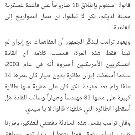
قالوا: "سنقوم بإطلاق 18 صاروخاً على قاعدة عسكرية
معينة لديكم، لكن لا تقلقوا، لن تصل الصواريخ إلى
القاعدة".
ويعود ترامب ليذكِّر الجمهور أن التفاهمات مع إيران لم
تبدأ فقط هذه المرة، فحسب كلامه ان القادة
العسكريين الأمريكيين أخبروه أنه في عام 2003،
عندما أسقطت إيران طائرة بدون طيار كان عمرها 14
عامًا ولم تعد مفيدة، لكن كان على مقربة منها طائرة
كبيرة على متنها 39 مهندساً وطياراً وسألت القادة هل
أسقطوا الطائرة التي خلفها؟ قالوا: لا يا سيدي.
وقال ترامب بفخر: هذه الحادثة دفعتني للتفكير، وقررنا
ضرب إيران بقوة. قمنا بتعطيل راداراتهم ومرافق