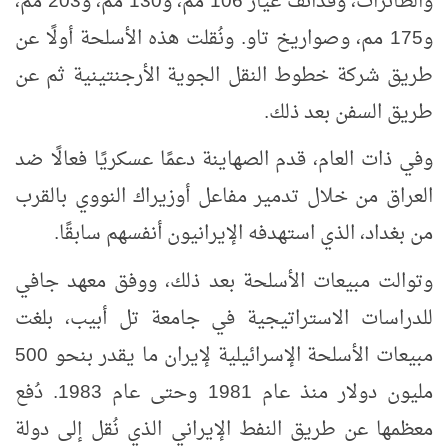
والطائرات، وقذائف عيار 106 مم، و130 مم، و203 مم،
و175 مم، وصواريخ تاو. ونُقلت هذه الأسلحة أولًا عن
طريق شركة خطوط النقل الجوية الأرجنتينية ثم عن
طريق السفن بعد ذلك.
وفي ذات العام، قدم الصهاينة دعمًا عسكريًا فعالًا ضد
العراق من خلال تدمير مفاعل أوزيراك النووي بالقرب
من بغداد، الذي استهدفه الإيرانيون أنفسهم سابقًا.
وتوالت مبيعات الأسلحة بعد ذلك
، ووفق معهد جافي
للدراسات الاستراتيجية في جامعة تل أبيب، بلغت
مبيعات الأسلحة الإسرائيلية لإيران ما يقدر بنحو 500
مليون دولار منذ عام 1981 وحتى عام 1983. دُفع
معظمها عن طريق النفط الإيراني الذي نُقل إلى دولة