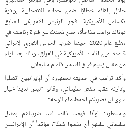
يوم الجمعة الماضي 3نوفمبر، وفي مؤتمر جماهيري
خلال إلقائه خطابًا ضمن حملته الانتخابية بولاية
تكساس الأمريكية
، فجر الرئيس الأمريكي السابق
دونالد ترامب مفاجأة، حين تحدث
عن فترة رئاسته في
مطلع عام 2020، حينما ضرب الحرس الثوري الإيراني
قاعدة عين الأسد الأمريكية في العراق، وذلك بعد أيام
من مقتل زعيم فيلق القدس قاسم سليماني.
وأكد ترامب في حديثه لجمهوره أن الإيرانيين اتصلوا
بإدارته عقب مقتل سليماني، وقالوا "ليس لدينا خيار
سوى أن نضربكم لحفظ ماء الوجه".
واستطرد: "وأنا فهمت ذلك، لقد ضربناهم بمقتل
سليماني عليهم أن يفعلوا شيئًا"، مؤكداً أن الإيرانيين