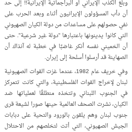
وبلغ الكذب الإيراني أو البراجماتية الإيرانية!! إلى حد
أن
دأب المسؤولون الإيرانيون أثناء وبعد الحرب على
نفي حصولهم على مساعدات من دولة الكيان الصهيوني
التي كانوا يدينونها باعتبارها "دولة غير شرعية". حتى
أن الخميني نفسه أنكر غاضبًا في خطبة له آنذاك أن
الصهاينة قد أرسلوا أسلحة إلى إيران.
وفي خريف عام 1982، عندما غزت القوات الصهيونية
لبنان لإخراج القوات الفلسطينية، والتي كانت تتمركز
في الجنوب اللبناني وتتخذه منطلقًا لعملياتها ضد
الكيان، نشرت الصحف العالمية حينها صورا لشيعة قرى
جنوب لبنان وهم يلقون بالورود والتحية على دبابات
الجيش الصهيوني، التي أتت لتخلصهم من الاحتلال