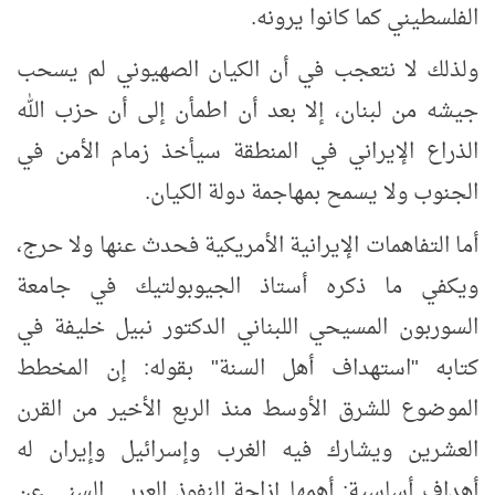
الفلسطيني كما كانوا يرونه.
ولذلك لا نتعجب في أن الكيان الصهيوني لم يسحب
جيشه من لبنان، إلا بعد أن اطمأن إلى أن حزب الله
الذراع الإيراني في المنطقة سيأخذ زمام الأمن في
الجنوب ولا يسمح بمهاجمة دولة الكيان.
أما التفاهمات الإيرانية الأمريكية فحدث عنها ولا حرج،
ويكفي ما ذكره أستاذ الجيوبولتيك في جامعة
السوربون المسيحي اللبناني الدكتور نبيل خليفة في
كتابه "استهداف أهل السنة" بقوله: إن المخطط
الموضوع للشرق الأوسط منذ الربع الأخير من القرن
العشرين ويشارك فيه الغرب وإسرائيل وإيران له
أهداف أساسية: أهمها إزاحة النفوذ العربي السني عن