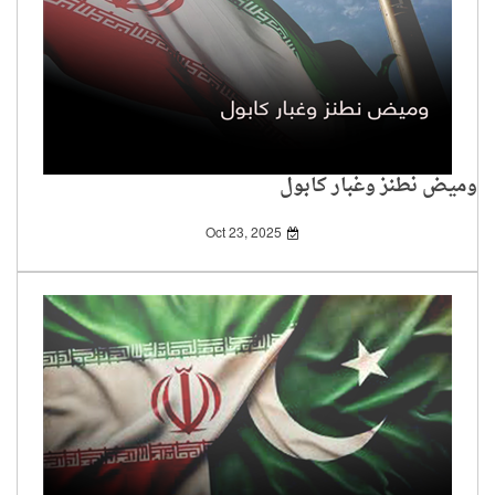
وميض نطنز وغبار كابول
Oct 23, 2025