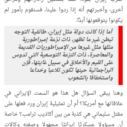
أخرى، وأخبرتهم أنه إذا ردوا علينا، فسنقوم بأمور لم
يكونوا يتوقعونها أبدًا
.
أما إذا كانت دولة مثل إيران، طائفية التوجه
تبطن غير ما تظهر، ذات نزعة إمبراطورية
مثلها مثل غيرها من الإمبراطوريات القديمة
والمعاصرة، ذات النزعة التوسعية التي تدوس
على القيم والأخلاق في سبيل غايتها، فإن
البراجماتية حينها تكون تلاعبا وخداعا
واستخفافا بالشعوب
وهنا يبقى السؤال هل هذا هو السمت الإيراني في
علاقاتها مع أمريكا؟ أم أن تمثيلية إيران ورد فعلها على
مقتل سليماني هي كذبة من بين أكاذيب ترامب؟ خاصة
أن
مسؤولا عسكريًا إيرانيًا مجهولا وصفته وكالات