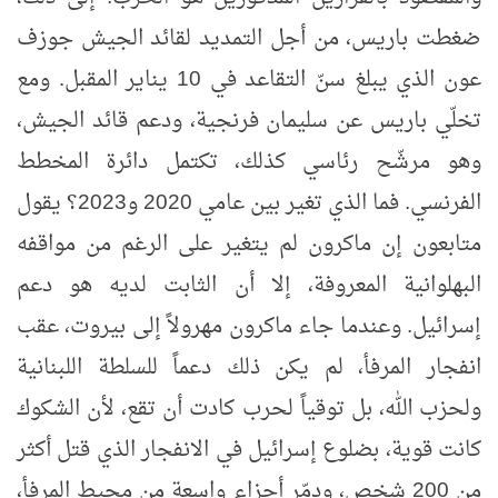
ضغطت باريس، من أجل التمديد لقائد الجيش جوزف
عون الذي يبلغ سنّ التقاعد في 10 يناير المقبل. ومع
تخلّي باريس عن سليمان فرنجية، ودعم قائد الجيش،
وهو مرشّح رئاسي كذلك، تكتمل دائرة المخطط
الفرنسي. فما الذي تغير بين عامي 2020 و2023؟ يقول
متابعون إن ماكرون لم يتغير على الرغم من مواقفه
البهلوانية المعروفة، إلا أن الثابت لديه هو دعم
إسرائيل. وعندما جاء ماكرون مهرولاً إلى بيروت، عقب
انفجار المرفأ، لم يكن ذلك دعماً للسلطة اللبنانية
ولحزب الله، بل توقياً لحرب كادت أن تقع، لأن الشكوك
كانت قوية، بضلوع إسرائيل في الانفجار الذي قتل أكثر
من 200 شخص، ودمّر أجزاء واسعة من محيط المرفأ،