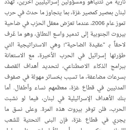
نارية من نتنياهو ومسؤولين إسرائيليين آخرين، تهدّد
لبنان بمصير كمصير غزة، بما يتجاوز ما حدث في حرب
تموز عام 2006، عندما تعرّض معقل الحزب في ضاحية
بيروت الجنوبية إلى تدمير واسع النطاق، وهو ما عُرف
لاحقاً بـ "عقيدة الضاحية"؛ وهي الاستراتيجية التي
طوّرتها إسرائيل في الحرب الأخيرة، مع الاستعانة
ببرامج الذكاء الاصطناعي، لتحديد أهداف القصف
بسرعات مضاعفة، ما تسبب بخسائر مهولة في صفوف
المدنيين في قطاع غزة، معظمهم نساء وأطفال. أما
بنك الأهداف الإسرائيلية في لبنان، فيما لو نشبت
الحرب، فلن توفر بيروت هذه المرة. وعلى نسق ما
يجري في قطاع غزة، فإن البنى التحتية للشعب