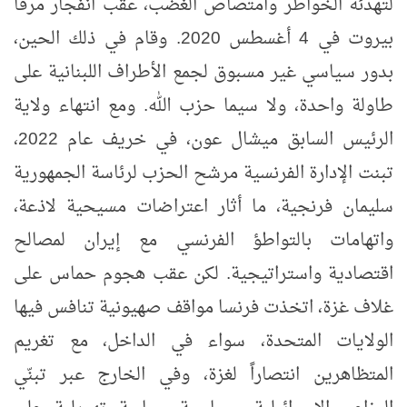
لتهدئة الخواطر وامتصاص الغضب، عقب انفجار مرفأ
بيروت في 4 أغسطس 2020. وقام في ذلك الحين،
بدور سياسي غير مسبوق لجمع الأطراف اللبنانية على
طاولة واحدة، ولا سيما حزب الله. ومع انتهاء ولاية
الرئيس السابق ميشال عون، في خريف عام 2022،
تبنت الإدارة الفرنسية مرشح الحزب لرئاسة الجمهورية
سليمان فرنجية، ما أثار اعتراضات مسيحية لاذعة،
واتهامات بالتواطؤ الفرنسي مع إيران لمصالح
اقتصادية واستراتيجية. لكن عقب هجوم حماس على
غلاف غزة، اتخذت فرنسا مواقف صهيونية تنافس فيها
الولايات المتحدة، سواء في الداخل، مع تغريم
المتظاهرين انتصاراً لغزة، وفي الخارج عبر تبنّي