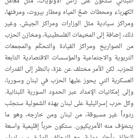
اللبناني ستكون على رأس الأولويات، مثل معامل
الكهرباء ومحطات ضخّ المياه ومطار بيروت، ومرفئها،
ومراكز سيادية مثل الوزارات ومراكز الجيش، وغير
ذلك، إضافة إلى المخيمات الفلسطينية، ومخازن الحزب
من الصواريخ ومراكز القيادة والتحكّم والمجمعات
التربوية والاجتماعية والمؤسسات الاقتصادية التابعة
للحزب. لكن الأمر مختلف عن غزة، بالنظر إلى القدرات
العسكرية التي يحوز عليها الحزب في لبنان وسوريا،
وإلى إمكانيات الإمداد عبر الحدود السورية اللبنانية.
وكل حرب إسرائيلية على لبنان بهذه الشمولية ستجلب
ردوداً غير مسبوقة، من لبنان ومن خارجه، وهو ما
يتخوّف منه الأمريكيون. ستكون حرباً إقليمية واسعة
النطاق بأبعاد دولية، مع التحالف الوثيق بين إيران