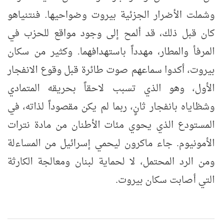
وشملت الأضرار الجزئية بيروت وضواحيها. فنتنياهو
كان قبل ذلك، قد ألمح إلى وجود مواقع للحزب في
المرفأ والمطار، مهدداً باستهدافهما. وكثير من سكان
بيروت، أكدوا سماعهم صوت طائرة قبل وقوع الانفجار
الأول، وهو الذي تسبب لاحقاً بحريقه المتمادي
وشظاياه بانفجار ثانٍ، ربما لم يكن مقصوداً لذاته، في
المستودع الذي يحوي مئات الأطنان من مادة نترات
الأمونيوم. جاء ماكرون ليحمي إسرائيل من المساءلة
ومن الرد المحتمل، لا لحماية لبنان ومعالجة الكارثة
التي أصابت سكان بيروت.