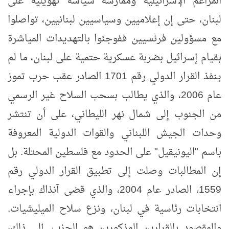
المزاعم الإسرائيلية وممارسة سياسة تهويلية على
لبنان، حتى إن إعلاميين وسياسيين لبنانيين، تواصلوا
مع مسؤولين فرنسيين ففوجئوا بالتهديدات المياشرة
بقيام إسرائيل بضربة عسكرية حتمية على لبنان، ما لم
ينفذ القرار الدولي رقم 1701 الصادر عقب حرب تموز
عام 2006، والذي يطالب بسحب السلاح غير الرسمي
من الجنوب إلى شمال نهر الليطاني، على أن تنتشر
وحدات الجيش اللبناني والقوات الدولية المعروفة
باسم "اليونيقيل" على الحدود مع فلسطين المحتلة. بل
إن المطالبات وصلت إلى تطبيق القرار الدولي رقم
1559، الصادر عام 2004، والذي قضى آنذاك بإجراء
انتخابات رئاسية في لبنان، ونزع سلاح الميليشيات.
والمقصود بالقرارين المذكورين هو الحزب. إلى ذلك،