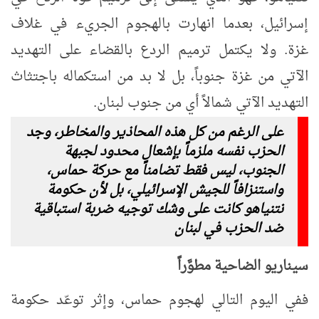
إسرائيل، بعدما انهارت بالهجوم الجريء في غلاف
غزة. ولا يكتمل ترميم الردع بالقضاء على التهديد
الآتي من غزة جنوباً، بل لا بد من استكماله باجتثاث
التهديد الآتي شمالاً أي من جنوب لبنان.
على الرغم من كل هذه المحاذير والمخاطر، وجد
الحزب نفسه ملزماً بإشعال محدود لجبهة
الجنوب، ليس فقط تضامناً مع حركة حماس،
واستنزافاً للجيش الإسرائيلي، بل لأن حكومة
نتنياهو كانت على وشك توجيه ضربة استباقية
ضد الحزب في لبنان
سيناريو الضاحية مطوَّراً
ففي اليوم التالي لهجوم حماس، وإثر توعّد حكومة