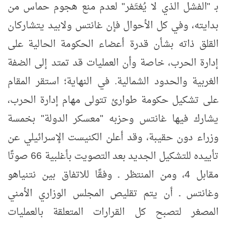
بـ "الفشل الذي لا يُغتَفر" لعدم منع هجوم حماس من
بدايته، وفي كل الأحوال فإن غانتس ولابيد يتشاركان
القلق ذاته بشأن قدرة أعضاء الحكومة الحالية على
إدارة الحرب، خاصة وأن العمليات قد تمتد إلى الضفة
الغربية والحدود الشمالية. في النهاية؛ استقر المقام
على تشكيل حكومة طوارئ تتولى مهام إدارة الحرب،
يشارك فيها غانتس وحزبه "معسكر الدولة" بخمسة
وزراء دون حقيبة، وقد أعلن الكنيست الإسرائيلي عن
تأييده للتشكيل الجديد بعد التصويت بأغلبية 66 صوتًا
مقابل 4، ومن المنتظر ـ وفقًا للاتفاق بين نتنياهو
وغانتس ـ أن يتم تقليص المجلس الوزاري الأمني
المصغر لتصبح كل القرارات المتعلقة بالعمليات