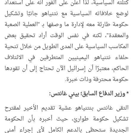
كتلته السياسية، لذا أعلن على الفور أنه على استعداد
لوضع خلافاته السياسية مع نتنياهو جانبًا وتشكيل
حكومة طارئة معه لإدارة ما وصفها بـ "العملية الصعبة
والمعقدة"، لكنه في نفس الوقت أراد تحقيق بعض
المكاسب السياسية على المدى الطويل من خلال تنحية
حلفاء نتنياهو اليمينيين المتطرفين في الائتلاف
الحاكم، معتبرًا أن إسرائيل الآن تحتاج إلى أن تقودها
حكومة محترفة وذات خبرة.
* وزير الدفاع السابق؛ بيني غانتس:
التقى غانتس بنتنياهو عشية تقديم الأخير لمقترح
تشكيل حكومة طوارئ، حيث أخبره بأن الحكومة
الجديدة ستحظى بالدعم الكامل لأي إجراء أمني