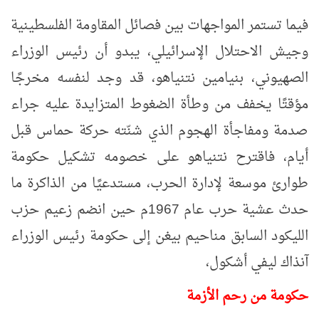
فيما تستمر المواجهات بين فصائل المقاومة الفلسطينية
وجيش الاحتلال الإسرائيلي، يبدو أن رئيس الوزراء
الصهيوني، بنيامين نتنياهو، قد وجد لنفسه مخرجًا
مؤقتًا يخفف من وطأة الضغوط المتزايدة عليه جراء
صدمة ومفاجأة الهجوم الذي شنّته حركة حماس قبل
أيام، فاقترح نتنياهو على خصومه تشكيل حكومة
طوارئ موسعة لإدارة الحرب، مستدعيًا من الذاكرة ما
حدث
عشية حرب عام 1967م حين انضم زعيم حزب
الليكود السابق مناحيم بيغن إلى حكومة رئيس الوزراء
آنذاك ليفي أشكول،
حكومة من رحم الأزمة