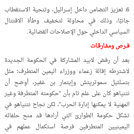
6ـ تعزيز التضامن داخل إسرائيل، وتنحية الاستقطاب
جانبًا، وذلك في محاولة لتخفيف وطأة الاقتتال
السياسي الداخلي حول الإصلاحات القضائية.
فــرص ومفـارقـات
بعد أن رفض لابيد المشاركة في الحكومة الجديدة
لاشترطه إقالة زعماء ووزراء اليمين المتطرف؛ مثل
بتسلئيل سموتريتش وإيتمار بن غفير، أوضح أن
نتنياهو كان على علم تام بأن "حكومته المتطرفة وغير
المهنية لا يمكنها إدارة الحرب"، لكن نجاح نتنياهو في
تشكل حكومة الطوارئ التي أرادها قد منح حلفائه
اليمينيين المتطرفين فرصة استكمال عملهم في