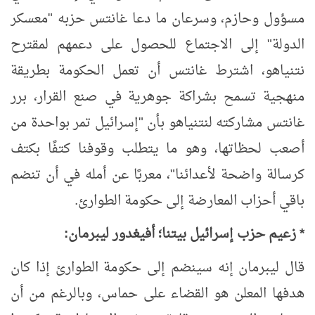
مسؤول وحازم، وسرعان ما دعا غانتس حزبه "معسكر
الدولة" إلى الاجتماع للحصول على دعمهم لمقترح
نتنياهو، اشترط غانتس أن تعمل الحكومة بطريقة
منهجية تسمح بشراكة جوهرية في صنع القرار، برر
غانتس مشاركته لنتنياهو بأن "إسرائيل تمر بواحدة من
أصعب لحظاتها، وهو ما يتطلب وقوفنا كتفًا بكتف
كرسالة واضحة لأعدائنا"، معربًا عن أمله في أن تنضم
باقي أحزاب المعارضة إلى حكومة الطوارئ.
* زعيم حزب إسرائيل بيتنا؛ أفيغدور ليبرمان:
قال ليبرمان إنه سينضم إلى حكومة الطوارئ إذا كان
هدفها المعلن هو القضاء على حماس، وبالرغم من أن