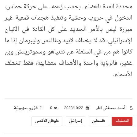
محددة المدة للقضاء ـ بحسب زعمه ـ على حركة حماس،
الدخول في حروب وحشية وتنفيذ هجمات قمعية غير
مبررة ليس بالأمر الجديد على كل القادة في الكيان
الإسرائيلي، قد لا يختلف لابيد وغانتس وليبرمان إذا ما
كانوا هم من في السلطة عن نتنياهو وسموتريتش وبن
غفير، فالرؤية واحدة والأهداف متشابهة، فقط تختلف
الأسماء.
. أحمد مصطفى الغر
2023/10/22
0
شؤون صهيونية
التصنيف:
فلسطين
إسرائيل
طوفان الأقصى