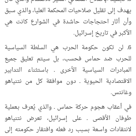
يهدف إلى تقليل صلاحيات المحكمة العليا، والذي سبق
وأن أثار احتجاجات حاشدة في الشوارع كانت هي
الأكبر في تاريخ إسرائيل.
6ـ لن تكون حكومة الحرب هي السلطة السياسية
للحرب ضد حماس فحسب، بل سيتم تعليق جميع
المبادرات السياسية الأخرى ـ باستثناء التدابير
الاقتصادية الحيوية ـ دون موافقة كل من نتنياهو
وغانتس.
في أعقاب هجوم حركة حماس ـ والذي يُعرف بـعملية
طوفان الأقصى ـ على إسرائيل، تعرض نتنياهو
لانتقادات واسعة بسبب رد فعله وافتقار حكومته إلى