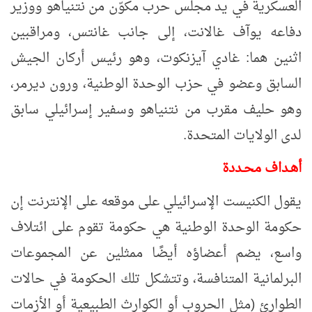
العسكرية في يد مجلس حرب مكوّن من نتنياهو ووزير
دفاعه يوآف غالانت، إلى جانب غانتس، ومراقبين
اثنين هما: غادي آيزنكوت، وهو رئيس أركان الجيش
السابق وعضو في حزب الوحدة الوطنية، ورون ديرمر،
وهو حليف مقرب من نتنياهو وسفير إسرائيلي سابق
لدى الولايات المتحدة.
أهـداف محـددة
يقول الكنيست الإسرائيلي على موقعه على الإنترنت إن
حكومة الوحدة الوطنية هي حكومة تقوم على ائتلاف
واسع، يضم أعضاؤه أيضًا ممثلين عن المجموعات
البرلمانية المتنافسة، وتتشكل تلك الحكومة في حالات
الطوارئ (مثل الحروب أو الكوارث الطبيعية أو الأزمات