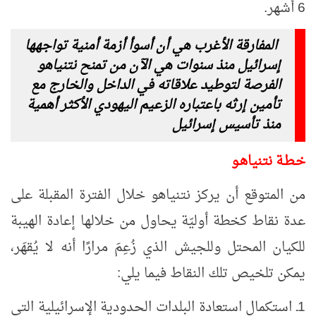
6 أشهر.
المفارقة الأغرب هي أن أسوأ أزمة أمنية تواجهها
إسرائيل منذ سنوات هي الآن من تمنح نتنياهو
الفرصة لتوطيد علاقاته في الداخل والخارج مع
تأمين إرثه باعتباره الزعيم اليهودي الأكثر أهمية
منذ تأسيس إسرائيل
خـطـة نتنياهـو
من المتوقع أن يركز نتنياهو خلال الفترة المقبلة على
عدة نقاط كخطة أوليّة يحاول من خلالها إعادة الهيبة
للكيان المحتل وللجيش الذي زُعِمَ مرارًا أنه لا يُقهَر،
يمكن تلخيص تلك النقاط فيما يلي:
1ـ استكمال استعادة البلدات الحدودية الإسرائيلية التي