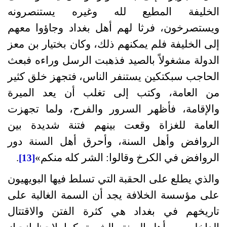
الخليفة المطيع لله وغيره يستنصرونه
ويستصرخون، فرثا لهم أهل بغداد وجاؤوا معهم
إلى الخليفة فلم يمكنهم ذلك، وكان بختيار بن معز
الدولة مشغولاً بالصيد فذهبت الرسل وراءه فبعث
الحاجب سبكتكين يستنفر الناس، فتجهز خلق كثير
من العامة، وكتب إلى تغلب أن يعد الميرة
والإقامة، فأظهر السرور والفرح، ولما تجهزت
العامة للغزاة وقعت بينهم فتنة شديدة بين
الروافض وأهل السنة، وأحرق أهل السنة دور
الروافض في الكرخ وقالوا
:
الشر كله منكم
»
.
[13]
والذي يطلع على الحقبة التي تسلط فيها البويهيون
على مؤسسة الخلافة يجد أن السمة الغالبة على
تاريخهم في بغداد هي كثرة الفتن والاقتتال