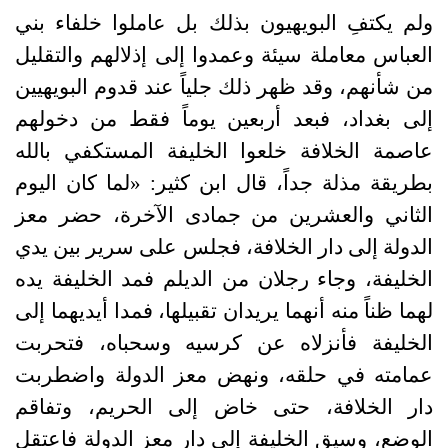
ولم يكتفِ البويهيون بذلك بل عاملوا خلفاء بني
العباس معاملة سيئة وعمدوا إلى إذلالهم والتقليل
من شأنهم، وقد ظهر ذلك جلياً عند قدوم البويهيين
إلى بغداد، فبعد أربعين يوماً فقط من دخولهم
عاصمة الخلافة خلعوا الخليفة المستكفي بالله
بطريقة مذلة جداً، قال ابن كثير
: «
لما كان اليوم
الثاني والعشرين من جمادى الآخرة، حضر معز
الدولة إلى دار الخلافة، فجلس على سرير بين يدي
الخليفة، وجاء رجلان من الديلم فمد الخليفة يده
لهما ظناً منه أنهما يريدان تقبيلها، فمدا أيديهما إلى
الخليفة فأنزلاه عن كرسيه وسحباه، فتحربت
عمامته في حلقه، ونهض معز الدولة واضطربت
دار الخلافة، حتى خاض إلى الحريم، وتفاقم
الوضع، وسيق الخليفة إلى دار معز الدولة فاعتقل