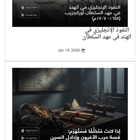
النفوذ الإنجليزي في
الهند في عهد السلطان
أورانجزيب (1658-
1707م)
Jan 19, 2026