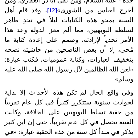
جده
-
عليه السلام، ومن نفى أبا ذر الغفاري، ومن
أخرج العباس من الشورى
»
، وقد قام أهل
[12]
السنة بمحو هذه الكتابات ليلاً في تحدٍ ظاهر
لسلطة البويهيين، مما آلم معز الدولة وعد هذا
الأمر تحدياً لإرادته، وصمم على إعادة كتابة ما
مُحي، إلا أن بعض الناصحين من حاشيته نصحه
بتخفيف العبارات، وكتابة عموميات، فكتب عبارة
:
«
لعن الله الظالمين لآل رسول الله صلى الله عليه
وسلم
».
وفي واقع الحال لم تكن هذه الأحداث إلا بداية
لحوادث سنوية ستتكرر كثيراً في كل عام تقريباً
من حقبة تسلط البويهيين على الخلافة، وكانت
الفتنة تحصل في كل عام تقريباً، حتى إن ابن كثير
يذكر في مبدأ كل سنة من هذه الحقبة عبارة
: «
في