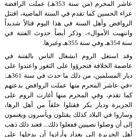
عاشر المحرم
(
من سنة
353
هـ
)
عملت الرافضة
عزاء الحسين كما تقدم في السنة الماضية، اقتتل
الروافض وأهل السنة في هذا اليوم قتالاً شديداً
وانتهبت الأموال
»
، وذكر أيضاً حدوث الفتنة في
سنة
354
هـ وفي سنة
355
هـ وغيرها
.
وقد استغل الروم انشغال الناس بالفتنة في
عاصمة الخلافة فتجرؤوا على الثغور واعتدوا على
ديار المسلمين، من ذلك ما حدث في سنة
361
هـ
:
«
في عاشر المحرم منها عملت الروافض بدعتهم
كما تقدم، وفي المحرم منها أغارت الروم على
الجزيرة وديار بكر فقتلوا خلقاً من أهل الرها،
وساروا في البلاد كذلك يقتلون ويأسرون ويغنمون
إلى أن وصلوا نصيبين ففعلوا ذلك
...
فعند ذلك ذهب
أهل الجزيرة إلى بغداد وأرادوا أن يدخلوا على