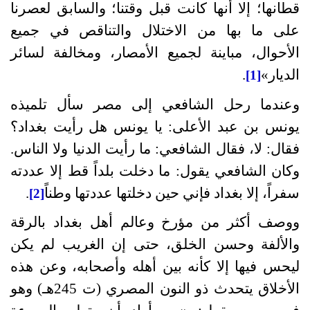
قطانها؛ إلا أنها كانت قبل وقتنا؛ والسابق لعصرنا
على ما بها من الاختلال والتناقص في جميع
الأحوال، مباينة لجميع الأمصار، ومخالفة لسائر
الديار
»
.
[1]
وعندما رحل الشافعي إلى مصر سأل تلميذه
يونس بن عبد الأعلى
:
يا يونس هل رأيت بغداد؟
فقال
:
لا، فقال الشافعي
:
ما رأيت الدنيا ولا الناس
.
وكان الشافعي يقول
:
ما دخلت بلداً قط إلا عددته
سفراً، إلا بغداد فإني حين دخلتها عددتها وطناً
.
[2]
ووصف أكثر من مؤرخ وعالم أهل بغداد بالرقة
والألفة وحسن الخلق، حتى إن الغريب لم يكن
ليحس فيها إلا كأنه بين أهله وأصحابه، وعن هذه
الأخلاق يتحدث ذو النون المصري
(
ت 245هـ) وهو