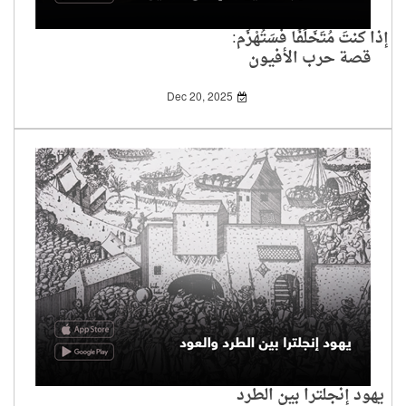
إذا كنتَ مُتَخَلِّفًا فَسَتُهْزَم:
قصة حرب الأفيون
وإذلال الصين
Dec 20, 2025
يهود إنجلترا بين الطرد