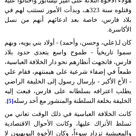
هؤلاء الأخوة الثلاثة على أمير نيسابور واحتالوا عليه
وقتلوه سنة
323
هـ، وبدأت الأمور تستتب لهم في
بلاد فارس، خاصة بعد ادعائهم أنهم من نسل
الأكاسرة
.
كان لـ
(
علي، وحسن، وأحمد
) -
أولاد بني بويه، وبهم
سموا تاريخياً
-
طموح واسع يتعدى حدود بلاد
فارس، فاتجهت أنظارهم نحو دار الخلافة العباسية،
طمعاً في إضفاء شرعية على هيمنتهم، فقام علي
-
الأخ الأكبر
-
بإرسال رسول إلى الخليفة الراضي
يطلب اعترافه بسلطانه على فارس، فبعث إليه
الخليفة بخلعة السلطنة والمنشور مع أحد رسله
.
[5]
كانت الخلافة العباسية في ذلك الوقت تعاني من
تسلط الأتراك عليها، وكانت الأحوال الاقتصادية
والمعيشية تزداد سوءاً، وكان الأخوة البويهيون لا