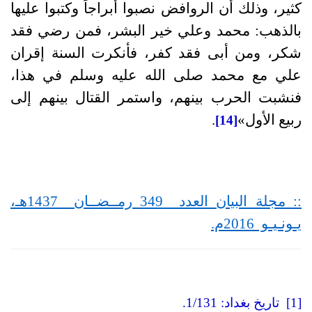
كثير، وذلك أن الروافض نصبوا أبراجاً وكتبوا عليها
بالذهب
:
محمد وعلي خير البشر، فمن رضي فقد
شكر، ومن أبى فقد كفر، فأنكرت السنة إقران
علي مع محمد صلى الله عليه وسلم في هذا،
فنشبت الحرب بينهم، واستمر القتال بينهم إلى
ربيع الأول
»
.
[14]
:: مجلة البيان العدد 349 رمــضــان 1437هـ،
يـونـيـو 2016م.
[1] تاريخ بغداد
: 1/131.