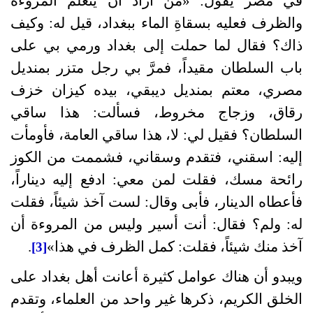
في مصر يقول: «من أراد أن يتعلم المروءة
والظرف فعليه بسقاةِ الماء ببغداد، قيل له: وكيف
ذاك؟ فقال لما حملت إلى بغداد ورمي بي على
باب السلطان مقيداً، فمرَّ بي رجل متزر بمنديل
مصري، معتم بمنديل ديبقي، بيده كيزان خزف
رقاق، وزجاج مخروط، فسألت: هذا ساقي
السلطان؟ فقيل لي: لا، هذا ساقي العامة، فأومأت
إليه: اسقني، فتقدم وسقاني، فشممت من الكوز
رائحة مسك، فقلت لمن معي: ادفع إليه ديناراً،
فأعطاه الدينار، فأبى وقال: لست آخذ شيئاً، فقلت
له: ولم؟ فقال: أنت أسير وليس من المروءة أن
آخذ منك شيئاً، فقلت: كمل الظرف في هذا»
.
[3]
ويبدو أن هناك عوامل كثيرة أعانت أهل بغداد على
الخلق الكريم، ذكرها غير واحد من العلماء، وتقدم