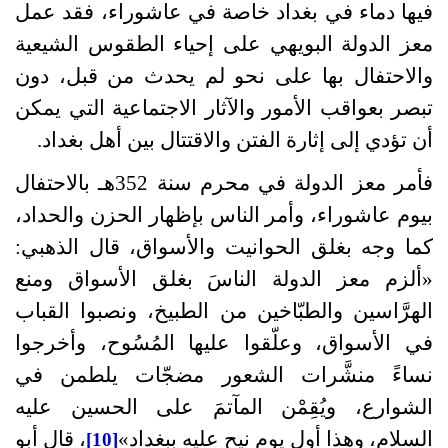
فيها دماء في بغداد خاصة في عاشوراء، فقد عمل
معز الدولة البويهي على إحياء الطقوس الشيعية
والاحتفال بها على نحو لم يحدث من قبل، دون
تبصر بعواقب الأمور والآثار الاجتماعية التي يمكن
أن تؤدي إلى إثارة الفتن والاقتتال بين أهل بغداد
.
فأمر معز الدولة في محرم سنة
352
هـ بالاحتفال
بيوم عاشوراء، وأمر الناس بإظهار الحزن والحداد،
كما وجه بغلق الحوانيت والأسواق، قال الذهبي
:
«
ألزم معز الدولة الناسَ بغلق الأسواق ومنع
الهرَّاسين والطبّاخين من الطبيخ، ونصبوا القباب
في الأسواق، وعلّقوا عليها المُسُوح، وأخرجوا
نساءً منشَّرات الشعور مضجّات يلطمن في
الشوارع، ويُقِمْن المآتمَ على الحسين عليه
السلام، وهذا أول يوم نيح عليه ببغداد
»
، قال أبو
[10]