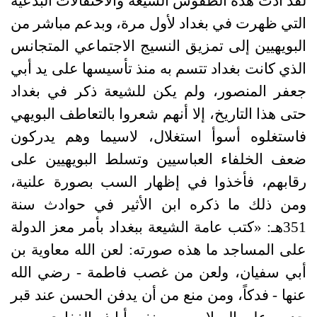
لقد أدت هذه الطقوس الشيعة والاحتفالات البدعية
التي ظهرت في بغداد لأول مرة، وبدعم مباشر من
البويهيين إلى تمزيق النسيج الاجتماعي المتجانس
الذي كانت بغداد تتسم به منذ تأسيسها على يد أبي
جعفر المنصور، ولم يكن للشيعة ذكر في بغداد
حتى هذا التاريخ، إلا أنهم شعروا بالتعاطف البويهي
فاستغلوه أسوأ استغلال، لاسيما وهم يدركون
ضعف الخلفاء العباسيين وتسلط البويهيين على
رقابهم، فأخذوا في إظهار السب بصورة علنية،
ومن ذلك ما ذكره ابن الأثير في حوادث سنة
351
هـ
: «
كتب عامة الشيعة ببغداد بأمر معز الدولة
على المساجد ما هذه صورته
:
لعن الله معاوية بن
أبي سفيان، ولعن من غصب فاطمة
-
رضي الله
عنها
-
فدكاً، ومن منع من أن يدفن الحسن عند قبر