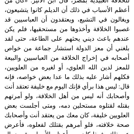
للخلافة العبيدية بمصر، قال ابن الأثير
: «
كان من
أعظم الأسباب في ذلك أن الديلم كانوا يتشيعون،
ويغالون في التشيع، ويعتقدون أن العباسيين قد
غصبوا الخلافة وأخذوها من مستحقيها، فلم يكن
عندهم باعث ديني يحثهم على الطاعة، حتى لقد
بلغني أن معز الدولة استشار جماعة من خواص
أصحابه في إخراج الخلافة من العباسيين والبيعة
للمعز لدين الله العلوي، أو لغيره من العلويين،
فكلهم أشار عليه بذلك ما عدا بعض خواصه، فإنه
قال
:
ليس هذا برأي فإنك اليوم مع خليفة تعتقد أنت
وأصحابك أنه ليس من أهل الخلافة، ولو أمرتهم
بقتله لقتلوه مستحلين دمه، ومتى أجلست بعض
العلويين خليفة، كان معك من يعتقد أنت وأصحابك
صحة خلافته، فلو أمرهم بقتلك لفعلوه، فأعرض