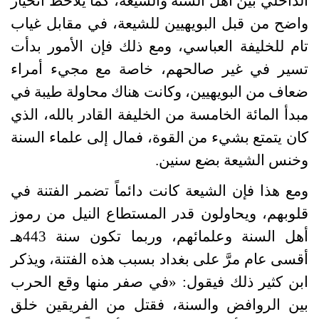
الداخلي بين أهل السنة والشيعة، كما يلاحظ انحياز
واضح من قبل البويهيين للشيعة، في مقابل غياب
تام للخليفة العباسي، ومع ذلك فإن الأمور بدأت
تسير في غير صالحهم، خاصة مع مجيء أمراء
ضعاف من البويهيين، وكانت هناك محاولة طيبة في
مبدأ المائة الخامسة من الخليفة القادر بالله، الذي
كان يتمتع بشيء من القوة، فمال إلى علماء السنة
وخنس الشيعة بضع سنين
.
ومع هذا فإن الشيعة كانت دائماً تضمر الفتنة في
قلوبهم، ويحاولون قدر المستطاع النيل من رموز
أهل السنة وعلمائهم، وربما تكون سنة
443
هـ
أقسى عام مرَّ على بغداد بسبب هذه الفتنة، ويذكر
ابن كثير ذلك فيقول
: «
في صفر منها وقع الحرب
بين الروافض والسنة، فقتل من الفريقين خلق