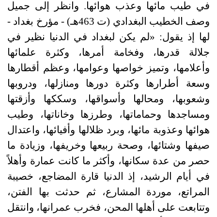
في طيب مائها وعذب هوائها
.
وانظر إلى جميل
وصف الخطيب البغدادي
(
ت
463
هـ
) -
مؤرخ بغداد
-
لها إذ يقول
: «
لم يكن لبغداد في الدنيا نظير في
جلالة قدرها، وفخامة أمرها، وكثرة علمائها
وأعلامها، وتميز خواصها وعوامها، وعظم أقطارها
وسعة أطرارها وكثرة دورها ومنازلها، ودروبها
وشعوبها، ومحالها وأسواقها، وسككها وأزقتها
ومساجدها وحماماتها، وطرزها وخاناتها، وطيب
هوائها وعذوبة مائها، وبرد ظلالها وأفيائها، واعتدال
صيفها وشتائها، وصحة ربيعها وخريفها، وزيادة ما
حصر من عدة سكانها، وأكثر ما كانت عمارة وأهلاً
في أيام الرشيد، إذ الدنيا قارة المضاجع، خصيبة
المراتع، موردة المشارع، ثم حدثت بها الفتن،
وتتابعت على أهلها المحن، فخرب عمرانها، وانتقل