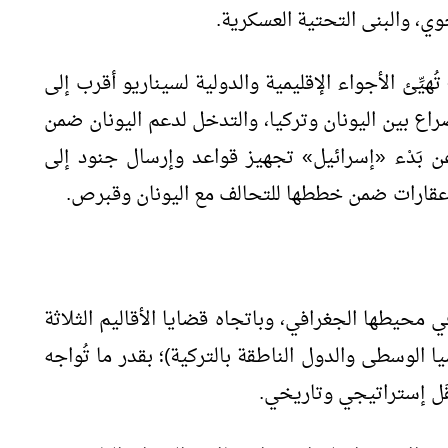
ي، والبنى التحتية العسكرية.
يِّئ الأجواء الإقليمية والدولية لسيناريو أقرب إلى
صراع بين اليونان وتركيا، والتدخل لدعم اليونان ضمن
 بَدْء «إسرائيل» تجهيز قواعد وإرسال جنود إلى
عقارات ضمن خططها للتحالف مع اليونان وقبرص.
 محيطها الجغرافي، وباتجاه قضايا الأقاليم الثلاثة
ا الوسطى والدول الناطقة بالتركية)؛ بقدر ما تُواجه
َل إستراتيجي وتاريخي.