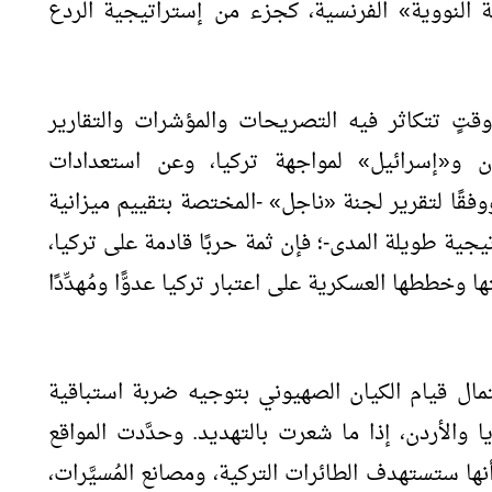
 النووية» الفرنسية، كجزء من إستراتيجية الردع
وقتٍ تتكاثر فيه التصريحات والمؤشرات والتقارير
ان و«إسرائيل» لمواجهة تركيا، وعن استعدادات
فقًا لتقرير لجنة «ناجل» -المختصة بتقييم ميزانية
ية طويلة المدى-؛ فإن ثمة حربًا قادمة على تركيا،
 وخططها العسكرية على اعتبار تركيا عدوًّا ومُهدِّدًا
مال قيام الكيان الصهيوني بتوجيه ضربة استباقية
بة عام 67 لمصر وسوريا والأردن، إذا ما شعرت بالتهديد. وحدَّدت المواقع
ها ستستهدف الطائرات التركية، ومصانع المُسيَّرات،