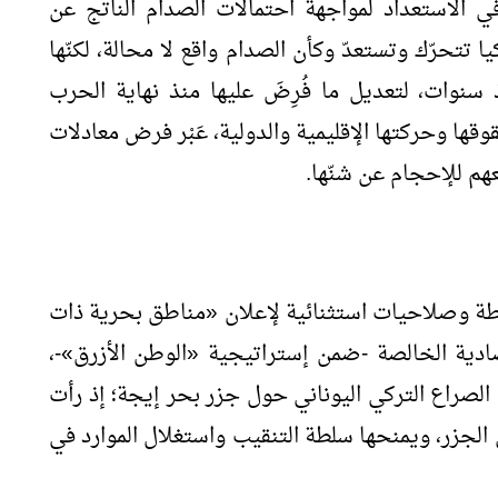
ي الاستعداد لمواجهة احتمالات الصدام الناتج عن
تتحرّك وتستعدّ وكأن الصدام واقع لا محالة، لكنّها
سنوات، لتعديل ما فُرِضَ عليها منذ نهاية الحرب
قوقها وحركتها الإقليمية والدولية، عَبْر فرض معادلات
هم للإحجام عن شنّها.
سلطة وصلاحيات استثنائية لإعلان «مناطق بحرية ذات
ية الخالصة -ضمن إستراتيجية «الوطن الأزرق»-،
اء الصراع التركي اليوناني حول جزر بحر إيجة؛ إذ رأت
ى الجزر، ويمنحها سلطة التنقيب واستغلال الموارد في