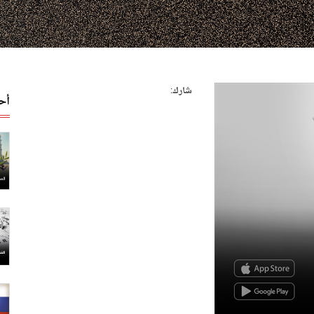
شارك:
أح