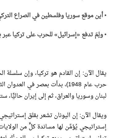
•
أين موقع سوريا وفلسطين في الصراع الترك
•
ولِمَ تدفع
«إسرائيل» للحرب على تركيا عبر بو
يقال الآن: إن القادم هو تركيا، وإن سلسلة ا
حرب عام 1948)، بدأت بمصر في الع
لبنان وسوريا والعراق، ثم إلى إيران حاليًّا، ست
ويقال الآن: إن اليونان تشعر بقلق إستراتيجي 
إستراتيجي يُؤمِّن لها مساندة كلٍّ من الولاي