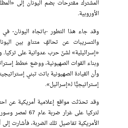
المشترك مقترحات بضم اليونان إلى «المظلة
الأوروبية.
وقد جاء هذا التطور -باتجاه اليونان- في 
والتسريبات عن تحالفٍ متنامٍ بين اليون
«إسرائيلية» لشنّ حرب عدوانية على تركيا. وو
وبناء القوات الصهيونية، ووضع خطط إستراتيج
وأن القيادة الصهيونية باتت تبني إستراتيجيتها
إستراتيجيًّا لـ«إسرائيل».
وقد تحدّثت مواقع إعلامية أمريكية عن احت
لتركيا على غرار ضر
الأمريكية تفاصيل تلك الضربة، فأشارت إلى أن