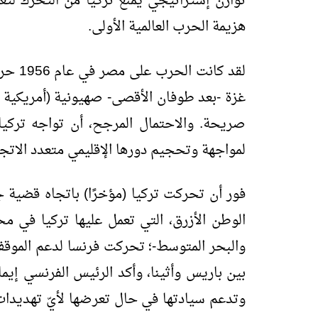
توازن إستراتيجي يمنع تركيا من التحرُّك لتغ
هزيمة الحرب العالمية الأولى.
لقد كا
غزة -بعد طوفان الأقصى- صهيونية (أمريكية أ
صريحة. والاحتمال المرجح، أن تواجه تركيا حر
لمواجهة وتحجيم دورها الإقليمي متعدد الاتجاه
فور أن تحركت تركيا (مؤخرًا) باتجاه قضية 
الوطن الأزرق، التي تعمل عليها تركيا في م
والبحر المتوسط-؛ تحركت فرنسا لدعم الموقف 
بين باريس وأثينا، وأكد الرئيس الفرنسي إيم
وتدعم سيادتها في حال تعرضها لأيّ تهديدات 