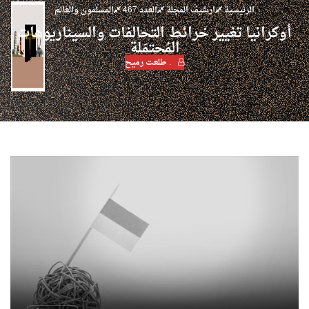
الرئيسية
ارشيف المجلة
العدد 467
المسلمون والعالم
أوكرانيا تغيير خرائط التحالفات والسيناريوهات
المُحتمَلة
. طلعت رميح