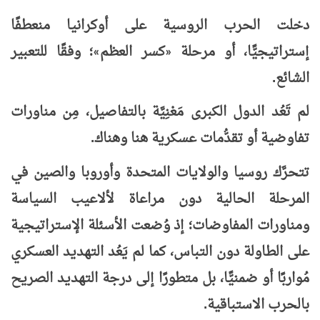
دخلت الحرب الروسية على أوكرانيا منعطفًا
إستراتيجيًّا، أو مرحلة
كسر العظم
؛ وفقًا للتعبير
»
«
الشائع.
لم تَعُد الدول الكبرى مَعْنِيَّة بالتفاصيل، مِن مناورات
تفاوضية أو تقدُّمات عسكرية هنا وهناك.
تتحرَّك روسيا والولايات المتحدة وأوروبا والصين في
المرحلة الحالية دون مراعاة لألاعيب السياسة
ومناورات المفاوضات؛ إذ وُضعت الأسئلة الإستراتيجية
على الطاولة دون التباس، كما لم يَعُد التهديد العسكري
مُواربًا أو ضمنيًّا، بل متطورًا إلى درجة التهديد الصريح
بالحرب الاستباقية.