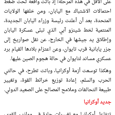
على الأقل في هذه المرحلة؛ إذ باتت واقعة تحت ضغط
احتمالات الاشتباك مع اليابان، ومن خلفها الولايات
المتحدة، بعد أن أعلنت رئيسة وزراء اليابان الجديدة،
المنتمية لخط شينزو آبي الذي تبنّى عسكرة اليابان
وإطلاق يد جيشها في الخارج، عن نقل صواريخ إلى
جزر يابانية قرب تايوان، وعن اعتزام بلادها القيام برد
عسكري مساند لتايوان في حالة هجوم الصين عليها.
وهكذا توسعت أزمة أوكرانيا، وباتت تطرح، في حالتي
الحرب والسلم، إعادة توزيع خرائط القوة، وتغيير
طبيعة التحالفات وملامح المصالح على الصعيد الدولي.
جديد أوكرانيا
تتفاعل أوكرانيا مع تغييرات حادة في موازين القوى،