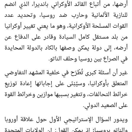
أرضها، من أتباع القائد الأوكراني بانديرا، الذي انضم
للنازية الألمانية وحارب ضد روسيا، وتحديد عدد
القوات المسلحة الأوكرانية، وهو ما يعني تغيير أوكرانيا
من بلد مستقل كامل السيادة وقادر على الدفاع عن
أرضه، إلى دولة يمكن وصفها بالكاد بالدولة المحايدة
في الصراع بين روسيا وحلف الناتو.
غير أن أسئلة كبرى تُطْرَح في خلفية المشهد التفاوضي
المتعلق بأوكرانيا، وسيُبْنَى على إجاباتها إعادة توزيع
خرائط التحالفات، وتتغير بسببها موازين وخرائط القوة
على الصعيد الدولي.
ويدور السؤال الإستراتيجي الأول حول علاقة أوروبا
والناتو بروسيا؛ إذ يمكن القول: إن الولايات المتحدة