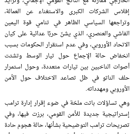
الخارجي مقارنةً مع الناتج القومي الإجمالي، وتزايد
إفلاس الشركات الكبرى والاستغناء عن العمالة،
وتراجعها السياسي الظاهر في تنامي قوة اليمين
الفاشي والعنصري، الذي يشنّ حربًا عدائية على كيان
الاتحاد الأوروبي، وفي عدم استقرار الحكومات بسبب
انخفاض حالة الإجماع حول تيار الوسط وتشتت
أصوات الناخبين بين تيارات متعددة، وحول استمرار
حلف الناتو في ظل تصاعد الاختلاف حول الأمن
الأوروبي ومهدداته.
وهي تساؤلات باتت ملحّة في ضوء إقرار إدارة ترامب
إستراتيجية جديدة للأمن القومي، برزت فيها، وفي
تصريحات ترامب التوضيحية بشأنها، حالة هجوم حادة