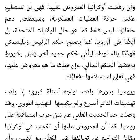
وإن رفضت أوكرانيا المعروض عليها، فهي لن تستطيع
عكس حركة العمليات العسكرية، وسيتقلص دعم
حلفائها، ليس فقط كما هو حال الولايات المتحدة، بل
أيضًا في أوروبا. كما يصبح حكم الرئيس زيلينسكي
مُهدَّدًا بالسقوط، ليأتي حُكم جديد آخر يَقبل بشروطٍ
يرفضها الحكم الحالي. وإن قبلتْ ما هو معروض عليها،
فهي تُعلِن استسلامها
فعليًّا
.
»
«
وروسيا بدورها باتت تواجه أسئلة كبرى؛ إذ باتت
تهديدات الناتو أصرح ولم يكبحها التهديد النووي، وقد
وصلت حد الحديث العلني عن شنّ حرب استباقية على
روسيا. كما أن المعروض عليها أن تكسب في أوكرانيا
مقابل التراجع عن تحالفها غير المُعلَن مع الصين، وأن