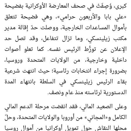
كبرى، وُصِفَتْ في صحف المعارضة الأوكرانية بفضيحة
علي بابا والأربعون حرامي
، وهي فضيحة تتعلق
»
«
بأموال المساعدات الخارجية، ووصلت حدّ إقالة مدير
مكتب زيلينسكي، وما تزال تتفاعل، وقد تصل حد
الإعلان عن تورُّط الرئيس نفسه. كما تعلو أصوات
داخلية وخارجية، من الولايات المتحدة وروسيا،
بضرورة إجراء انتخابات رئاسية؛ حيث انتهت شرعية
بقاء الرئيس زيلينسكي في السلطة بانتهاء المدة
الدستورية لرئاسته منذ عام ونصف.
وعلى الصعيد المالي، فقد انقضت مرحلة الدعم المالي
الكامل و
المجاني
من أوروبا والولايات المتحدة، وحلّ
»
«
محلها النقاش حول تمويل أوكرانيا من أموال روسيا