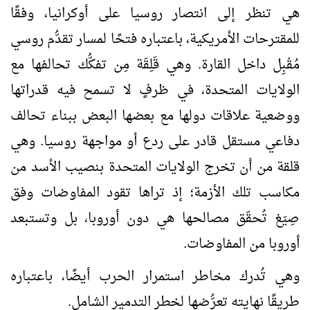
هي تنظر إلى انتصار روسيا على أوكرانيا، وفقًا
للمقترحات الأمريكية، باعتباره فتحًا لمسار تقدُّم روسي
مُقْبِل داخل القارة. وهي قَلِقَة مِن تفكُّك تحالفها مع
الولايات المتحدة، في ظرفٍ لا تسمح فيه قدراتها
ووضعية علاقات دولها مع بعضها البعض ببناء تحالف
دفاعي مستقل قادر على ردع أو مواجهة روسيا. وهي
قلقة من أن تخرج الولايات المتحدة بنصيب الأسد من
مكاسب تلك الأزمة؛ إذ تراها تقود المفاوضات وفق
صِيَغ تُحقّق مصالحها هي دون أوروبا، بل وتستبعد
أوروبا من المفاوضات.
وهي تُدرك مخاطر استمرار الحرب أيضًا، باعتباره
طريقًا نهايته تعرُّضها لخطر التدمير الشامل.