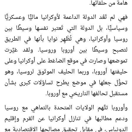
هامة من حلفائها.
فهي لم تَعُد الدولة الداعمة لأوكرانيا ماليًّا وعسكريًّا
وسياسيًّا، بل الدولة التي تَعتبر نفسها وسيطًا بين
روسيا وأوكرانيا، وهي تُظْهِر نوايا بأنها في الطريق
لتصبح وسيطًا بين أوروبا وروسيا. ولقد غيَّرت
تموضعها وصارت في موقع الضاغط على أوكرانيا وعلى
حليفتها أوروبا، وربما الحليف الموثوق لروسيا، وهو
تحوُّل جعلها في موضع يطرح تساؤلات كبرى بشأن
مستقبل تحالفها التاريخي مع أوروبا.
وأوروبا تتَّهم الولايات المتحدة بالتماهي مع روسيا
ودعم مطالبها في تنازل أوكرانيا عن القرم وإقليم
الدونباس، في مقابل تحقيق مصالحها الاقتصادية مع