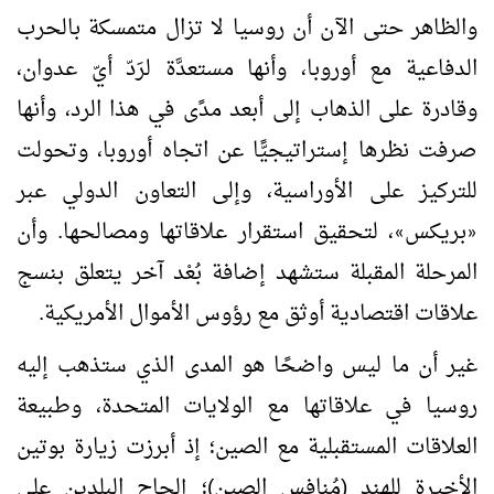
والظاهر حتى الآن أن روسيا لا تزال متمسكة بالحرب
الدفاعية مع أوروبا، وأنها مستعدَّة لرَدّ أيّ عدوان،
وقادرة على الذهاب إلى أبعد مدًى في هذا الرد، وأنها
صرفت نظرها إستراتيجيًّا عن اتجاه أوروبا، وتحولت
للتركيز على الأوراسية، وإلى التعاون الدولي عبر
بريكس
، لتحقيق استقرار علاقاتها ومصالحها. وأن
»
«
المرحلة المقبلة ستشهد إضافة بُعْد آخر يتعلق بنسج
علاقات اقتصادية أوثق مع رؤوس الأموال الأمريكية.
غير أن ما ليس واضحًا هو المدى الذي ستذهب إليه
روسيا في علاقاتها مع الولايات المتحدة، وطبيعة
العلاقات المستقبلية مع الصين؛ إذ أبرزت زيارة بوتين
الأخيرة للهند (مُنافِس الصين)؛ إلحاح البلدين على