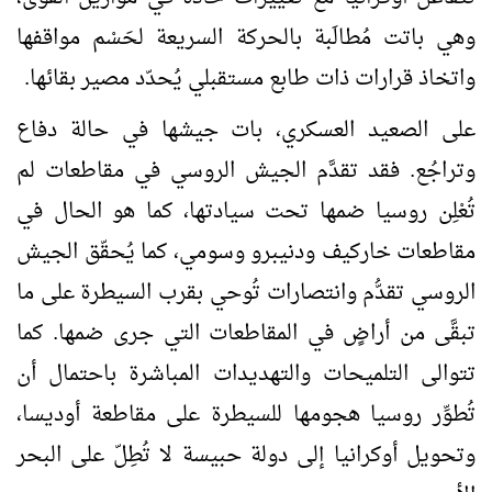
وهي باتت مُطالَبة بالحركة السريعة لحَسْم مواقفها
واتخاذ قرارات ذات طابع مستقبلي يُحدّد مصير بقائها.
على الصعيد العسكري، بات جيشها في حالة دفاع
وتراجُع. فقد تقدَّم الجيش الروسي في مقاطعات لم
تُعْلِن روسيا ضمها تحت سيادتها، كما هو الحال في
مقاطعات خاركيف ودنيبرو وسومي، كما يُحقّق الجيش
الروسي تقدُّم وانتصارات تُوحي بقرب السيطرة على ما
تبقَّى من أراضٍ في المقاطعات التي جرى ضمها. كما
تتوالى التلميحات والتهديدات المباشرة باحتمال أن
تُطوِّر روسيا هجومها للسيطرة على مقاطعة أوديسا،
وتحويل أوكرانيا إلى دولة حبيسة لا تُطِلّ على البحر