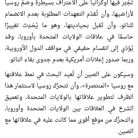
تُجْبَر فيها أوكرانيا على الاعتراف بسيطرة وضمّ روسيا
لأراضيها، وأن تُقدّم التعهدات المطلوبة بعدم الانضمام
للناتو، وأن تَقبل بحياديتها، وهو ما يُحْدِث تغييرًا
حاسمًا في علاقات الولايات المتحدة بأوروبا، وقد
يُؤدّي إلى انقسام حقيقي في مواقف الدول الأوروبية،
وربما صدور إعلانات أمريكية بعدم جدوى بقاء الناتو.
وسيكون على الصين أن تُعيد البحث في نمط علاقتها
مع روسيا
المنتصرة
، وأن تتحرَّك روسيا لاستثمار هذا
»
«
الظرف لتطوير علاقاتها بالولايات المتحدة، وتعميق
الشرخ في العلاقات بين الولايات المتحدة وأوروبا،
والتحرُّك من موقع أقوى مما كانت عليه في علاقاتها مع
الصين.