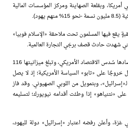
أمريكا، وبقلعة الصهاينة ومركز المؤسسات المالية
 يهود).
بةٍ يقع فيها المسلمون تحت ملاحقة
الإسلام فوبيا
»
«
لتي شهدت حادث قصف برجَي التجارة العالمية.
بمنصب عمدة مدينة يُمثِّل اقتصادها سُدس الاقتصاد الأمريكي، وتبلغ ميزانيتها 116
َل خروجًا على
تابو
السياسة الأمريكية؛ إذ لا يصل
»
«
ـ
إسرائيل
، وبتمويل من اللوبي الصهيوني. وقد فاز
»
«
 على
نتنياهو
إذا وطئت أقدامه نيويورك؛ لتسليمه
»
«
في غزة، وأعلن رفضه اعتبار
إسرائيل
دولة لليهود،
»
«