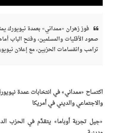
فوز زهران «ممداني» بعمدة نيويورك يمثل تح
صعود الأقليات والمسلمين، وفتح الباب أما
ترامب وانقسامات الحزبين، مع إعلان نيويور
اكتساح
ممداني
في انتخابات عمدة نيويورك 
»
«
والاجتماعي والديني في أمريكا
جيل تجربة أوباما
يتقدَّم في الحزب الدي
»
«
ودينية