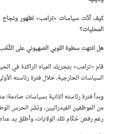
كيف أدَّت سياسات
ترامب
لظهور ونجاح
»
«
المحليات؟
هل انتهت سطوة اللوبي الصهيوني على النُّخَب
قام
ترامب
بتحريك المياه الراكدة في الحيا
»
«
السياسات الخارجية، خلال فترة رئاسته الأولى 
وبدأ فترة رئاسته الثانية بسياسات صادمة؛ منها
من الموظفين الفيدراليين، ونَشْر الحرس الوطن
رغم رفض حُكّام تلك الولايات، وأطلق يد عناص