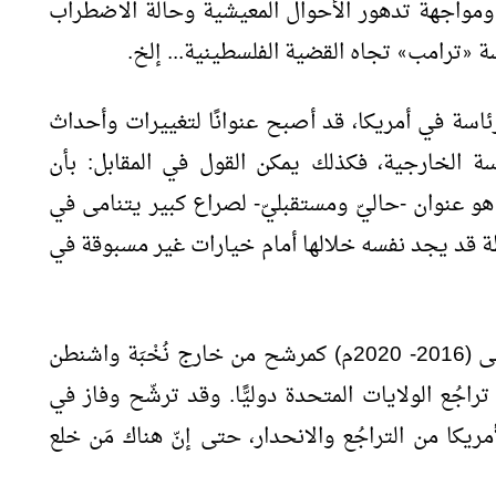
ومواجهة تدهور الأحوال المعيشية وحالة الاضطراب
سة
ترامب
تجاه القضية الفلسطينية... إلخ.
»
«
ئاسة في أمريكا، قد أصبح عنوانًا لتغييرات وأحداث
سة الخارجية، فكذلك يمكن القول في المقابل: بأن
و عنوان -حاليّ ومستقبليّ- لصراع كبير يتنامى في
ة قد يجد نفسه خلالها أمام خيارات غير مسبوقة في
خلال ترشُّحه للولاية الأولى (2016- 2020م) كمرشح من خارج نُخْبَة واشنطن
راجُع الولايات المتحدة دوليًّا. وقد ترشّح وفاز في
ريكا من التراجُع والانحدار، حتى إنّ هناك مَن خلع