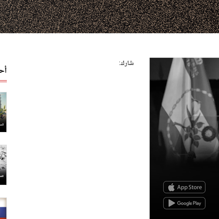
شارك:
أح