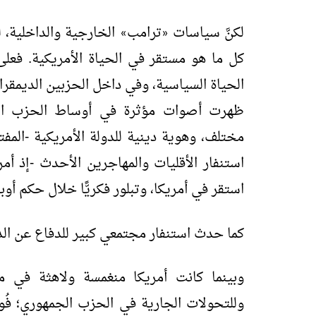
لكنَّ سياسات
ترامب
الخارجية والداخلية، ل
»
«
كل ما هو مستقر في الحياة الأمريكية. فعلى 
الحياة السياسية، وفي داخل الحزبين الديمقر
ظهرت أصوات مؤثرة في أوساط الحزب الج
مختلف، وهوية دينية للدولة الأمريكية -المفت
استنفار الأقليات والمهاجرين الأحدث -إذ أم
استقر في أمريكا، وتبلور فكريًّا خلال حكم أوب
كما حدث استنفار مجتمعي كبير للدفاع عن الد
وبينما كانت أمريكا منغمسة ولاهثة في م
وللتحولات الجارية في الحزب الجمهوري؛ فُوج