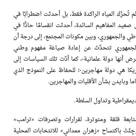
م تُحرِّك المياه الراكدة فقط، بل أحدثت اضطرابًا في
صعيد المفاهيم السائدة، أحدثت انقسامًا حادًّا في
اطي والجمهوري، وبين مكونات المجتمع، إلى درجة أن
مهوري تتحدَّث عن إعادة صياغة مفهوم وطني
رض أنها دولة علمانية-، كما أدَّت تلك السياسات إلى
ريكا هي دولة مهاجرين-؛ للحفاظ على النموذج الذي
اما وبايدن بشأن الأقليات والمهاجرين.
يمقراطية وتداول السلطة.
تابعة قلقة ومتوترة، لقرارات وتصرفات
ترامب
»
«
ِئَتْ باكتساح
زهران ممداني
للانتخابات المحلية
»
«