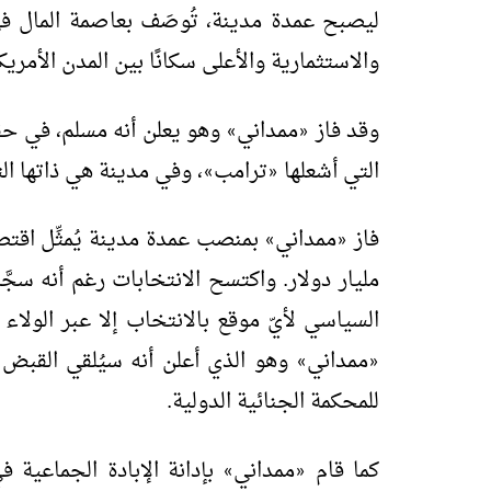
ليصبح عمدة مدينة، تُوصَف بعاصمة المال في 
والاستثمارية والأعلى سكانًا بين المدن الأمريكية (8.5 مليون نسمة -نحو 15% منهم
وقد فاز
ممداني
وهو يعلن أنه مسلم، في حق
»
«
التي أشعلها
ترامب
، وفي مدينة هي ذاتها ا
»
«
فاز
ممداني
»
«
مليار دولار. واكتسح الانتخابات رغم أنه سجّ
السياسي لأيّ موقع بالانتخاب إلا عبر الولاء ل
ممداني
وهو الذي أعلن أنه سيُلقي القبض
»
«
للمحكمة الجنائية الدولية.
كما قام
ممداني
بإدانة الإبادة الجماعية 
»
«