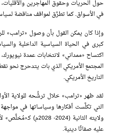
حول الحريات وحقوق المهاجرين والأقليات، 
في الأسواق. كما تطرَّق لمواقف مناقضة لسيا
وإذا كان يمكن القول بأن وصول
ترامب
للر
»
«
كبرى في الحياة السياسية الداخلية والسيا
اكتساح
ممداني
لانتخابات عمدة نيويورك، ه
»
«
المجتمع الأمريكي الذي بات يتدحرج نحو نقط
التاريخ الأمريكي.
لقد ظهر
ترامب
»
«
التي تكلَّست أفكارها وسياساتها في مواجهة ت
ولايته الثانية (2024- 2028م) كـ
مُخلِّص
لأم
»
«
عليه صفاتًا دينية.