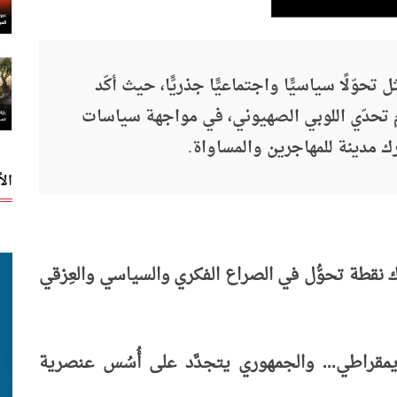
وّلًا سياسيًّا واجتماعيًّا جذريًّا، حيث أكّد
م تحدّي اللوبي الصهيوني، في مواجهة سياسات
ك مدينة للمهاجرين والمساواة.
ال
نقطة تحوُّل في الصراع الفكري والسياسي والعِرْقي
مقراطي... والجمهوري يتجدَّد على أُسُس عنصرية