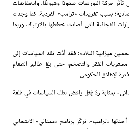
أثُّر حركة البورصات صعودًا وهبوطًا، وانخفاضات
صادية؛ بسبب تغريدات
ترامب
الفردية. كما وجدت
»
«
رات الفجائية التي أصابت خططها بالارتباك، وربما
ين ميزانية البلاد
؛ فقد أدَّت تلك السياسات إلى
»
 مستويات الفقر والتضخم، حتى بلغ طالبو الطعام
اني
بمثابة ردّ فِعْل رافض لتلك السياسات في قلعة
»
 أحدثها
ترامب
؛ تركّز برنامج
ممداني
الانتخابي
»
«
»
«