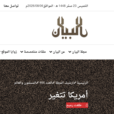
الخميس 23 صفر 1448 هـ
-
الموافق2026/08/06م
تواصل معنا
مجلة البيان
عن البيان
ملفات متخصصة
زوايا الموقع
الرئيسية
ارشيف المجلة
العدد 466
المسلمون والعالم
أمريكا تتغير
. طلعت رميح