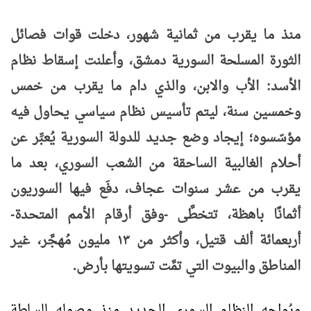
منذ ما يقرب من ثمانية شهور، دخلت قوات فصائل
الثورة المسلحة السورية دمشق، وأعلنت إسقاط نظام
الأسد: الأب والابن، والذي دام ما يقرب من خمس
وخمسين سنة، ليتم تأسيس نظام سياسي يحاول فيه
مؤسّسوه؛ إيجاد وضع جديد للدولة السورية يُعبِّر عن
أحلام الغالبية الساحقة من الشعب السوري، بعد ما
يقرب من عشر سنوات عجاف، دفَع فيها السوريون
أثمانًا باهظة، تتخطَّى -وفق أرقام الأمم المتحدة-
أربعمائة ألف قتيل، وأكثر من ١٣ مليون مُهجَّر، غير
المناطق والبيوت التي تمَّت تسويتها بأرض.
ويُواجه النظام السوري الجديد منذ وصوله للسلطة