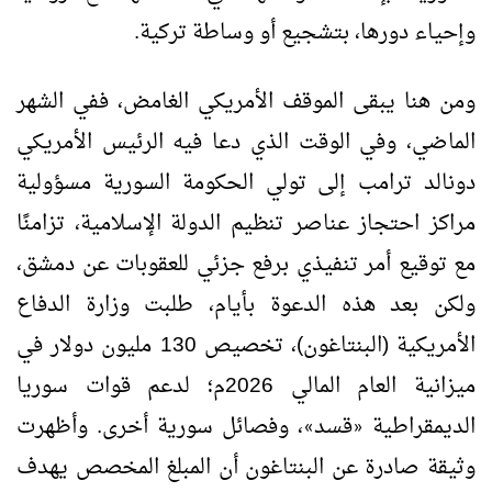
وإحياء دورها، بتشجيع أو وساطة تركية.
ومن هنا يبقى الموقف الأمريكي الغامض، ففي الشهر
الماضي، وفي الوقت الذي دعا فيه الرئيس الأمريكي
دونالد ترامب إلى تولي الحكومة السورية مسؤولية
مراكز احتجاز عناصر تنظيم الدولة الإسلامية، تزامنًا
مع توقيع أمر تنفيذي برفع جزئي للعقوبات عن دمشق،
ولكن بعد هذه الدعوة بأيام، طلبت وزارة الدفاع
الأمريكية (البنتاغون)، تخصيص 130 مليون دولار في
ميزانية العام المالي 2026م؛ لدعم قوات سوريا
الديمقراطية
قسد
، وفصائل سورية أخرى. وأظهرت
»
«
وثيقة صادرة عن البنتاغون أن المبلغ المخصص يهدف