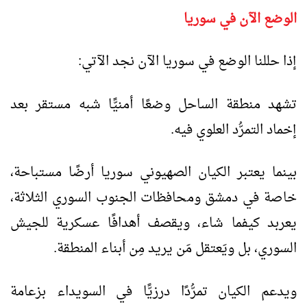
الوضع الآن في سوريا
إذا حللنا الوضع في سوريا الآن نجد الآتي:
تشهد منطقة الساحل وضعًا أمنيًّا شبه مستقر بعد
إخماد التمرُّد العلوي فيه.
بينما يعتبر الكيان الصهيوني سوريا أرضًا مستباحة،
خاصة في دمشق ومحافظات الجنوب السوري الثلاثة،
يعربد كيفما شاء، ويقصف أهدافًا عسكرية للجيش
السوري، بل ويَعتقل مَن يريد مِن أبناء المنطقة.
ويدعم الكيان تمرُّدًا درزيًّا في السويداء بزعامة