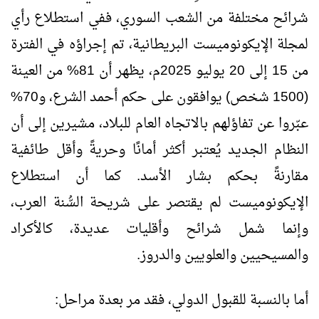
شرائح مختلفة من الشعب السوري، ففي استطلاع رأي
لمجلة الإيكونوميست البريطانية، تم إجراؤه في الفترة
من 15 إلى 20 يوليو 2025م، يظهر أن 81% من العينة
(1500 شخص) يوافقون على حكم أحمد الشرع، و70%
عبّروا عن تفاؤلهم بالاتجاه العام للبلاد، مشيرين إلى أن
النظام الجديد يُعتبر أكثر أمانًا وحريةً وأقل طائفية
مقارنةً بحكم بشار الأسد. كما أن استطلاع
الإيكونوميست لم يقتصر على شريحة السُّنة العرب،
وإنما شمل شرائح وأقليات عديدة، كالأكراد
والمسيحيين والعلويين والدروز.
أما بالنسبة للقبول الدولي، فقد مر بعدة مراحل: