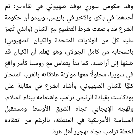
وفد حكومي سوري بوفد صهيوني في لقاءين؛ تم
أحدهما في باكو، والآخر في باريس، ويبدو أن حكومة
الشرع قد وضعت شرط التطبيع مع الكيان (والذي تُصِرّ
عليه كلّ من الولايات المتحدة والكيان الصهيوني)
بانسحابه من كامل الجولان، وهو يَعلم أن الكيان قد
ضمّها إلى أراضيه. كما بدأ يتعامل مع روسيا كأمر واقع
في سوريا، محاولًا معها موازنة علاقاته بالغرب المنحاز
كليًّا للكيان الصهيوني، وأشاد الشرع في مقابلة على
بودكاست بقيادة الرئيس ترامب واهتمامه ببناء السلام،
ونَهْجه الإيجابي تجاه الشرق الأوسط ومستقبل
السياسة الأمريكية في المنطقة، بالرغم من انتقاده
لخطة ترامب تجاه تهجير أهل غزة.