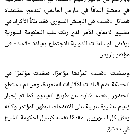
في دمشق اتفاقًا في مارس الماضي، تندمج بمقتضاه
فصائل
قسد
في الجيش السوري، فقد تلكأ الأكراد في
»
«
تطبيق الاتفاق، الأمر الذي ردّت عليه الحكومة السورية
برفض الوساطات الدولية للاجتماع بقيادة
قسد
في
»
«
مؤتمر باريس.
وصعّدت
قسد
تمرُّدها مؤخرًا، فعقدت مؤتمرًا في
»
«
الحسكة ضمّ قيادات الأقليات المتمردة، ومن لم يستطع
الحضور بنفسه، شارك عن طريق الفيديو، كما تم إجبار
زعيم عشيرة عربية على الانضمام، ليظهر المؤتمر وكأنه
يمثل كل السوريين، مقدمًا نفسه كبديل لحكومة الشرع
في دمشق.