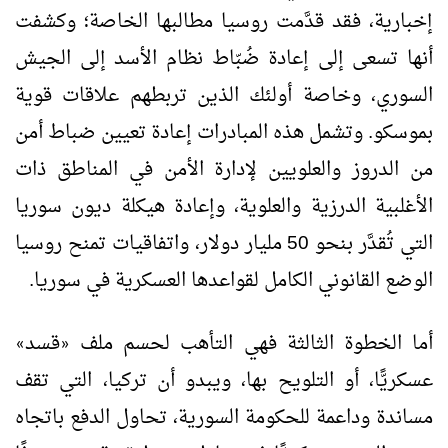
إخبارية، فقد قدَّمت روسيا مطالبها الخاصة؛ وكشفت
أنها تسعى إلى إعادة ضُبّاط نظام الأسد إلى الجيش
السوري، وخاصة أولئك الذين تربطهم علاقات قوية
بموسكو. وتشمل هذه المبادرات إعادة تعيين ضباط أمن
من الدروز والعلويين لإدارة الأمن في المناطق ذات
الأغلبية الدرزية والعلوية، وإعادة هيكلة ديون سوريا
التي تُقدَّر بنحو 50 مليار دولار، واتفاقيات تمنح روسيا
الوضع القانوني الكامل لقواعدها العسكرية في سوريا.
أما الخطوة الثالثة فهي التأهب لحسم ملف
قسد
»
«
عسكريًّا، أو التلويح بها، ويبدو أن تركيا، التي تقف
مساندة وداعمة للحكومة السورية، تحاول الدفع باتجاه