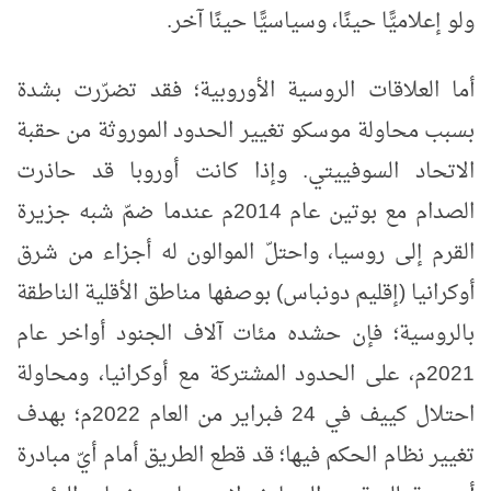
ولو إعلاميًّا حينًا، وسياسيًّا حينًا آخر.
أما العلاقات الروسية الأوروبية؛ فقد تضرّرت بشدة
بسبب محاولة موسكو تغيير الحدود الموروثة من حقبة
الاتحاد السوفييتي. وإذا كانت أوروبا قد حاذرت
الصدام مع بوتين عام 2014م عندما ضمّ شبه جزيرة
القرم إلى روسيا، واحتلّ الموالون له أجزاء من شرق
أوكرانيا (إقليم دونباس) بوصفها مناطق الأقلية الناطقة
بالروسية؛ فإن حشده مئات آلاف الجنود أواخر عام
2021م، على الحدود المشتركة مع أوكرانيا، ومحاولة
احتلال كييف في 24 فبراير من العام 2022م؛ بهدف
تغيير نظام الحكم فيها؛ قد قطع الطريق أمام أيّ مبادرة