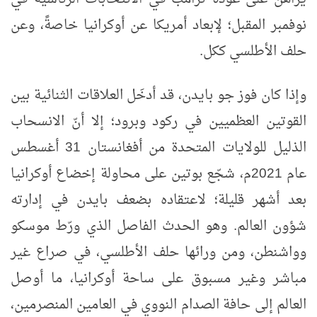
نوفمبر المقبل؛ لإبعاد أمريكا عن أوكرانيا خاصةً، وعن
حلف الأطلسي ككل.
وإذا كان فوز جو بايدن، قد أدخَل العلاقات الثنائية بين
القوتين العظميين في ركود وبرود؛ إلا أنّ الانسحاب
الذليل للولايات المتحدة من أفغانستان 31 أغسطس
عام 2021م، شجّع بوتين على محاولة إخضاع أوكرانيا
بعد أشهر قليلة؛ لاعتقاده بضعف بايدن في إدارته
شؤون العالم. وهو الحدث الفاصل الذي ورّط موسكو
وواشنطن، ومن ورائها حلف الأطلسي، في صراع غير
مباشر وغير مسبوق على ساحة أوكرانيا، ما أوصل
العالم إلى حافة الصدام النووي في العامين المنصرمين،