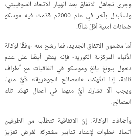
وجرى تجاهل الاتفاق بعد انهيار الاتحاد السوفييتي،
واستُبدل بآخر في عام 2000م قدّمت فيه موسكو
ضمانات أمنية أقلّ شأنًا.
أما مضمون الاتفاق الجديد، فما رشح منه -وفقًا لوكالة
الأنباء المركزية الكورية- فإنه ينصّ أيضًا على عدم
دخول بيونغ يانغ وموسكو في اتفاقيات مع أطراف
ثالثة، إذا انتُهكت «المصالح الجوهرية» لأيٍّ منها،
ويجب ألّا تشارك أيٌّ منهما في أعمال تهدّد تلك
المصالح.
وأضافت الوكالة: إنّ الاتفاقية تتطلّب من الطرفين
اتخاذ خطوات لإعداد تدابير مشتركة لغرض تعزيز