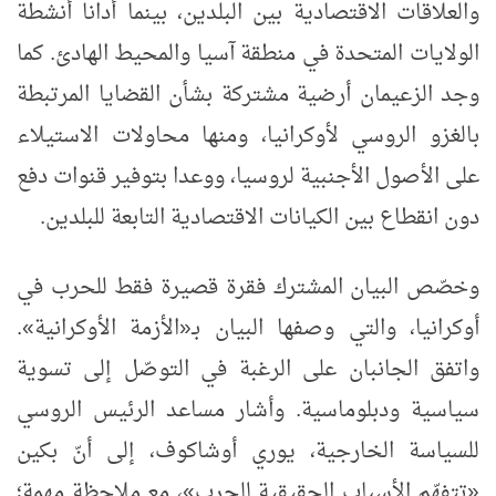
والعلاقات الاقتصادية بين البلدين، بينما أدانا أنشطة
الولايات المتحدة في منطقة آسيا والمحيط الهادئ. كما
وجد الزعيمان أرضية مشتركة بشأن القضايا المرتبطة
بالغزو الروسي لأوكرانيا، ومنها محاولات الاستيلاء
على الأصول الأجنبية لروسيا، ووعدا بتوفير قنوات دفع
دون انقطاع بين الكيانات الاقتصادية التابعة للبلدين.
وخصّص البيان المشترك فقرة قصيرة فقط للحرب في
أوكرانيا، والتي وصفها البيان بـ«الأزمة الأوكرانية».
واتفق الجانبان على الرغبة في التوصّل إلى تسوية
سياسية ودبلوماسية. وأشار مساعد الرئيس الروسي
للسياسة الخارجية، يوري أوشاكوف، إلى أنّ بكين
«تتفهّم الأسباب الحقيقية للحرب»، مع ملاحظة مهمة؛