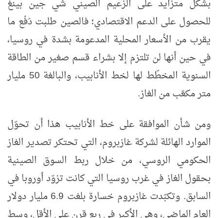
بشكل متزايد على الزعيم الصيني شي جين بينغ
للحصول على الدعم الاقتصادي؛ فالصين طلبت دَفْع ما
يقرب من الأسعار المحلية المدعومة بشدة في روسيا،
في حين أنها لن تلتزم إلا بشراء قسم صغير من الطاقة
السنوية المخطّط لها لخط الأنابيب، والبالغة 50 مليار
متر مكعّب من الغاز.
ومن شأن الموافقة على خط الأنابيب هذا أن تحوّل
الموارد الهائلة لشركة غازبروم، التي تحتكر تصدير الغاز
الحكومي الروسي، من خلال ربط السوق الصينية
بحقول الغاز في غرب روسيا التي كانت تزوّد أوروبا في
السابق. وتكبّدت غازبروم خسارة بلغت 6.9 مليار دولار
العام الماضي، وهي الأكبر في ربع قرن على الأقل، وسط