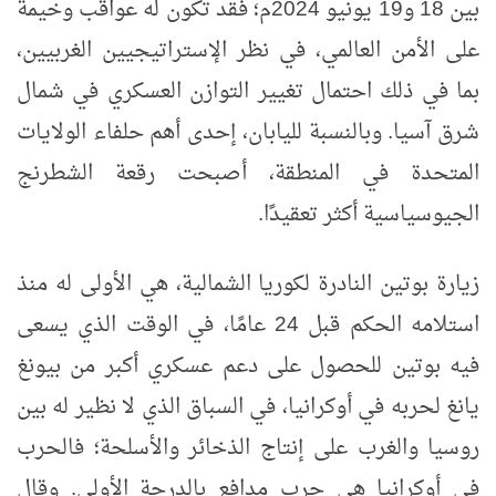
بين 18 و19 يونيو 2024م؛ فقد تكون له عواقب وخيمة
على الأمن العالمي، في نظر الإستراتيجيين الغربيين،
بما في ذلك احتمال تغيير التوازن العسكري في شمال
شرق آسيا. وبالنسبة لليابان، إحدى أهم حلفاء الولايات
المتحدة في المنطقة، أصبحت رقعة الشطرنج
الجيوسياسية أكثر تعقيدًا.
زيارة بوتين النادرة لكوريا الشمالية، هي الأولى له منذ
استلامه الحكم قبل 24 عامًا، في الوقت الذي يسعى
فيه بوتين للحصول على دعم عسكري أكبر من بيونغ
يانغ لحربه في أوكرانيا، في السباق الذي لا نظير له بين
روسيا والغرب على إنتاج الذخائر والأسلحة؛ فالحرب
في أوكرانيا هي حرب مدافع بالدرجة الأولى. وقال