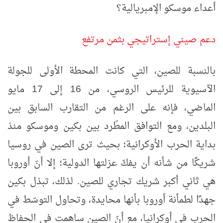
أعداء موسكو الإمبريالية؟
دعم صيني إستراتيجي بثمن مرتفع
بالنسبة للصين، التي كانت المحطة الأولى للجولة
الآسيوية للرئيس الروسي، من 16 إلى 17 مايو
الماضي، فإنه على الرغم من التقارب السابق بين
البلدين، ومع التوافق المطّرد بين بكين وموسكو منذ
بداية الحرب الأوكرانية؛ بحيث ترى الصين في روسيا
شريكًا من شأنه أن يفكّ عزلتها الدولية؛ إلا أنّ أوروبا
هي ثاني أكبر شريك تجاري للصين. لذلك، تبذل بكين
جهدًا لطمأنة أوروبا بأنها محايدة، وتحاول التوسّط في
الحرب في أوكرانيا، مع أنّ الصين ساهمت في الحفاظ