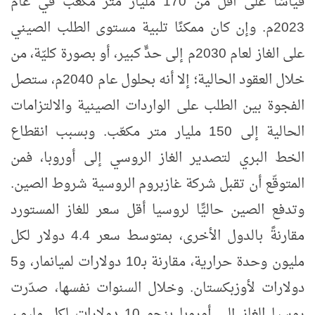
قياسًا على أقل من 170 مليار متر مكعّب في عام
2023م. وإن كان ممكنًا تلبية مستوى الطلب الصيني
على الغاز لعام 2030م إلى حدٍّ كبير، أو بصورة كليّة، من
خلال العقود الحالية؛ إلا أنه بحلول عام 2040م، ستصل
الفجوة بين الطلب على الواردات الصينية والالتزامات
الحالية إلى 150 مليار متر مكعّب. وبسبب انقطاع
الخط البري لتصدير الغاز الروسي إلى أوروبا، فمن
المتوقّع أن تقبل شركة غازبروم الروسية شروط الصين.
وتدفع الصين حاليًّا لروسيا أقل سعر للغاز المستورد
مقارنةً بالدول الأخرى، بمتوسط سعر 4.4 دولار لكل
مليون وحدة حرارية، مقارنة بـ10 دولارات لميانمار، و5
دولارات لأوزبكستان. وخلال السنوات نفسها، صدّرت
روسيا الغاز إلى أوروبا بنحو 10 دولارات لكل مليون