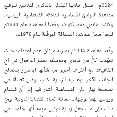
2024م، احتفل خلالها البلدان بالذكرى الثلاثين لتوقيع
معاهدة المبادئ الأساسية للعلاقة الفيتنامية الروسية.
وكانت هانوي وموسكو قد وقّعتا المعاهدة عام 1994م
لتحلّ محلّ معاهدة الصداقة الموقّعة عام 1978م.
وتُعدّ معاهدة 1994م بمنزلة ميثاق عدم اعتداء؛ حيث
تعهّدت كلٌّ من هانوي وموسكو بعدم الدخول في أيّ
اتفاقيات مع أطراف أخرى من شأنها الإضرار بمصالح
الجانب الآخر. وعشية الزيارة، كتب بوتين تعليقًا في
صحيفة نهان دان الفيتنامية، أشار فيه إلى أنّ فيتنام
وروسيا لهما توجّهات مماثلة تجاه القضايا الدولية. ومع
ذلك، فإن ما يجعل زيارة بوتين مهمة أنها جاءت في