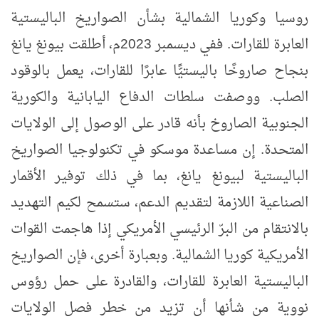
روسيا وكوريا الشمالية بشأن الصواريخ الباليستية
العابرة للقارات. ففي ديسمبر 2023م، أطلقت بيونغ يانغ
بنجاح صاروخًا باليستيًّا عابرًا للقارات، يعمل بالوقود
الصلب. ووصفت سلطات الدفاع اليابانية والكورية
الجنوبية الصاروخ بأنه قادر على الوصول إلى الولايات
المتحدة. إن مساعدة موسكو في تكنولوجيا الصواريخ
الباليستية لبيونغ يانغ، بما في ذلك توفير الأقمار
الصناعية اللازمة لتقديم الدعم، ستسمح لكيم التهديد
بالانتقام من البرّ الرئيسي الأمريكي إذا هاجمت القوات
الأمريكية كوريا الشمالية. وبعبارة أخرى، فإن الصواريخ
الباليستية العابرة للقارات، والقادرة على حمل رؤوس
نووية من شأنها أن تزيد من خطر فصل الولايات