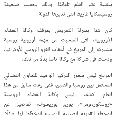
بتقنية نشر العَلَم تلقائيًّا، وذلك بحسب صحيفة
روسيسكايا غازيتا التي تديرها الدولة.
كان هذا بمنزلة التعريض بموقف وكالة الفضاء
الأوروبية، التي انسحبت من مهمة أوروبية روسية
مشتركة إلى المريخ في أعقاب الغزو الروسي لأوكرانيا،
ودخلت في شراكة مع وكالة ناسا بدلًا من ذلك.
المريخ ليس محور التركيز الوحيد للتعاون الفضائي
المحتمل بين روسيا والصين، ففي وقت سابق من هذا
العام، كشف رئيس وكالة الفضاء الروسية
«روسكوزموس»، يوري بوريسوف، تفاصيل عن
المحطة القمرية الصينية الروسية المخطّط لها، قائلًا: