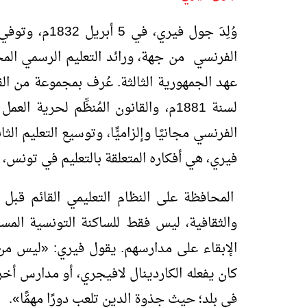
الفرنسي من جهة، ورائد التعليم الرسمي المج
عهد الجمهورية الثالثة. عُرف بمجموعة من ال
الفرنسي مجانيًا وإلزاميًّا، وتوسيع التعليم ا
فيري، هي أفكاره المتعلقة بالتعليم في تونس،
المحافظة على النظام التعليمي القائم قبل د
والثقافية، ليس فقط للساكنة التونسية المسل
الإبقاء على مدارسهم. يقول فيري:
«
ليس من ا
كان يفعله الكاردينال لافيجري، أو مدارس أخر
في بلد؛ حيث جذوة الدين تلعب دورًا مهمًّا
»
.