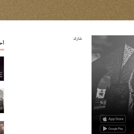
شارك:
أح