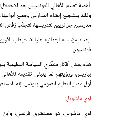
أهمية تعليم الأهالي التونسيين بعد الاحتلال
وذلك بتشجيع إنشاء المدارس بجميع أنواعها، 
مدرسين جزائريين لتدريسها، لتجنُّب رَفْض الت
إعداد مؤسسة ابتدائية عليا لاستيعاب الأوروب
فرنسيون.
هذه بعض أفكار منظّري السياسة التعليمية بتو
بباريس، ورؤيتهم لما ينبغي تقديمه للأهالي
أول مدير للتعليم العمومي بتونس. إنه المست
لوي ماشويل:
لوي ماشويل، هو مستشرق فرنسي، وابنٌ لو