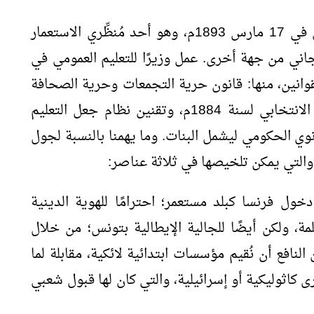
وُلِدَ جول فيري، في 5 أبريل 1832م، وتوفي في 17 مارس 1893م، وهو أحد مُنظِّري الاستعمار
اني من جهة أخرى. عمل وزيرًا للتعليم العمومي في
قوانين، منها: قانون حرية التجمعات وحرية الصحافة
لسنة 1881م، والقانون المُنظِّم لحرية العمل الانتخابي لسنة 1884م، وتقنين نظام جعل التعليم
لثانوي الحكومي ليشمل البنات. وما يهمنا بالنسبة لجول
 والتي يمكن تلخيصها في ثلاثة عناصر:
خول فرنسا كبلد مستعمر؛ احترامًا للهوية الدينية
مة، ولكن أيضًا للجالية الإيطالية بتونس؛ من خلال
لنافع أن نُقيم مؤسسات ابتدائية لائكية، مقابلة لما
ى كاثوليكية أو إسرائيلية، والتي كان لها قبول شعبي