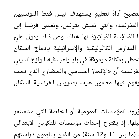
ستصبح أداةً لتعليمٍ يستهدف ليس فقط التونسيين
ر المفرنسة، والتي تعيش بتونس، وتسعى فرنسا إلى
لمُنافِسة المُباشِرَة لها هناك، وعن ذلك يقول عليّ
مدارس الكاثوليكية والإسرائيلية بإدماج السكان
تحظى بمكانة مرموقة في بلدٍ يلعب فيه الوازع الديني
لفرنسية أن
«
الإنجاز السياسي والحضاري الذي يجب
قوم فيها معلمون عرب بتدريس الفرنسية للسكان
ًا يُزوّد المؤسسات العمومية أو الخاصة التي ستستقر
غيلها. إذ يقترح إحداث مؤسسات للتكوين الابتدائي
وللتعليم الخاص والمهني يتم انتقاء تلامذته (ما بين 11 و12 سنة) من الذين يتابعون دراستهم