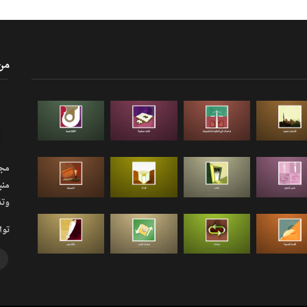
من
مجلة
منب
وتذ
توا