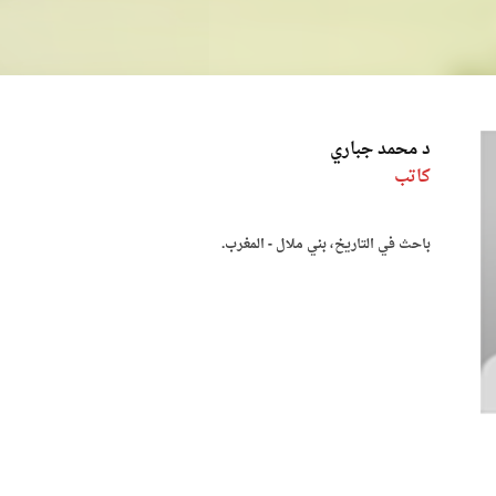
د محمد جباري
كاتب
باحث في التاريخ، بني ملال - المغرب.